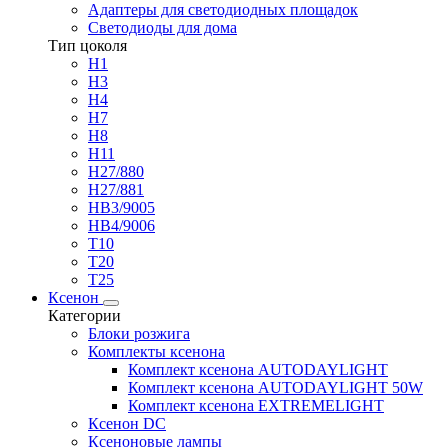
Адаптеры для светодиодных площадок
Светодиоды для дома
Тип цоколя
H1
H3
H4
H7
H8
H11
H27/880
H27/881
HB3/9005
HB4/9006
T10
T20
T25
Ксенон
Категории
Блоки розжига
Комплекты ксенона
Комплект ксенона AUTODAYLIGHT
Комплект ксенона AUTODAYLIGHT 50W
Комплект ксенона EXTREMELIGHT
Ксенон DC
Ксеноновые лампы