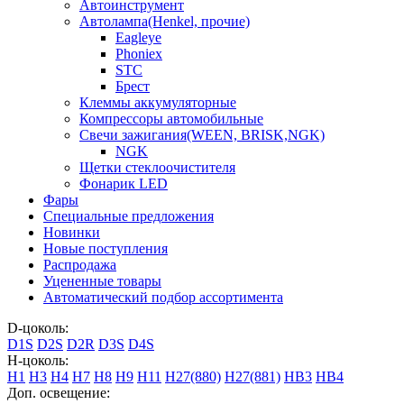
Автоинструмент
Автолампа(Henkel, прочие)
Eagleye
Phoniex
STC
Брест
Клеммы аккумуляторные
Компрессоры автомобильные
Свечи зажигания(WEEN, BRISK,NGK)
NGK
Щетки стеклоочистителя
Фонарик LED
Фары
Специальные предложения
Новинки
Новые поступления
Распродажа
Уцененные товары
Автоматический подбор ассортимента
D-цоколь:
D1S
D2S
D2R
D3S
D4S
H-цоколь:
H1
H3
H4
H7
H8
H9
H11
H27(880)
H27(881)
HB3
HB4
Доп. освещение: