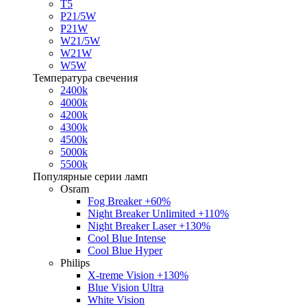
T5
P21/5W
P21W
W21/5W
W21W
W5W
Температура свечения
2400k
4000k
4200k
4300k
4500k
5000k
5500k
Популярные серии ламп
Osram
Fog Breaker +60%
Night Breaker Unlimited +110%
Night Breaker Laser +130%
Cool Blue Intense
Cool Blue Hyper
Philips
X-treme Vision +130%
Blue Vision Ultra
White Vision