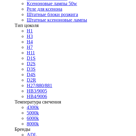
Ксеноновые лампы 50w
Реле для ксенона
Штатные блоки розжига
Штатные ксеноновые лампы
Тип цоколя
H1
H3
H4
H7
H11
D1S
D2S
D3S
D4S
D2R
H27/880/881
HB3/9005
HB4/9006
Температура свечения
4300k
5000k
6000k
8000k
Бренды
ADL