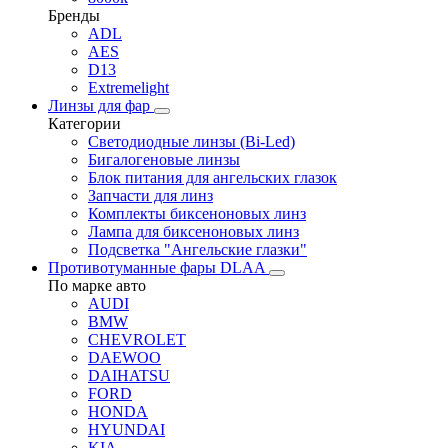
Бренды
ADL
AES
D13
Extremelight
Линзы для фар
Категории
Светодиодные линзы (Bi-Led)
Бигалогеновые линзы
Блок питания для ангельских глазок
Запчасти для линз
Комплекты биксеноновых линз
Лампа для биксеноновых линз
Подсветка "Ангельские глазки"
Противотуманные фары DLAA
По марке авто
AUDI
BMW
CHEVROLET
DAEWOO
DAIHATSU
FORD
HONDA
HYUNDAI
KIA