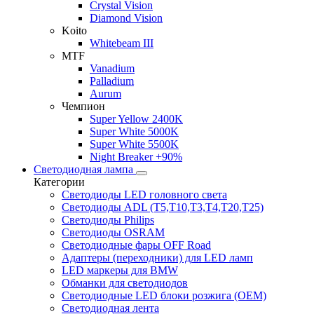
Crystal Vision
Diamond Vision
Koito
Whitebeam III
MTF
Vanadium
Palladium
Aurum
Чемпион
Super Yellow 2400K
Super White 5000K
Super White 5500K
Night Breaker +90%
Светодиодная лампа
Категории
Светодиоды LED головного света
Светодиоды ADL (T5,T10,T3,T4,T20,T25)
Светодиоды Philips
Светодиоды OSRAM
Светодиодные фары OFF Road
Адаптеры (переходники) для LED ламп
LED маркеры для BMW
Обманки для светодиодов
Светодиодные LED блоки розжига (OEM)
Светодиодная лента