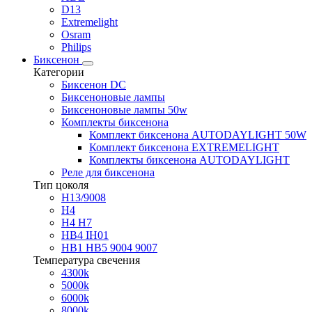
D13
Extremelight
Osram
Philips
Биксенон
Категории
Биксенон DC
Биксеноновые лампы
Биксеноновые лампы 50w
Комплекты биксенона
Комплект биксенона AUTODAYLIGHT 50W
Комплект биксенона EXTREMELIGHT
Комплекты биксенона AUTODAYLIGHT
Реле для биксенона
Тип цоколя
H13/9008
H4
H4 H7
HB4 IH01
HB1 HB5 9004 9007
Температура свечения
4300k
5000k
6000k
8000k