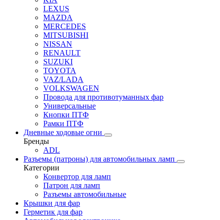
LEXUS
MAZDA
MERCEDES
MITSUBISHI
NISSAN
RENAULT
SUZUKI
TOYOTA
VAZ/LADA
VOLKSWAGEN
Провода для противотуманных фар
Универсальные
Кнопки ПТФ
Рамки ПТФ
Дневные ходовые огни
Бренды
ADL
Разъемы (патроны) для автомобильных ламп
Категории
Конвертор для ламп
Патрон для ламп
Разъемы автомобильные
Крышки для фар
Герметик для фар