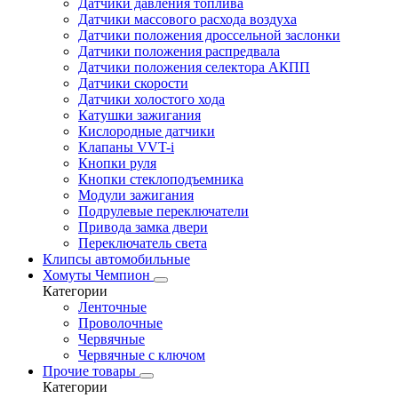
Датчики давления топлива
Датчики массового расхода воздуха
Датчики положения дроссельной заслонки
Датчики положения распредвала
Датчики положения селектора АКПП
Датчики скорости
Датчики холостого хода
Катушки зажигания
Кислородные датчики
Клапаны VVT-i
Кнопки руля
Кнопки стеклоподъемника
Модули зажигания
Подрулевые переключатели
Привода замка двери
Переключатель света
Клипсы автомобильные
Хомуты Чемпион
Категории
Ленточные
Проволочные
Червячные
Червячные с ключом
Прочие товары
Категории