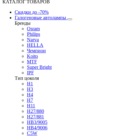
КАТАЛОГ ТОВАРОВ
Скидки
до -70%
Галогеновые автолампы
Бренды
Osram
Philips
Narva
HELLA
Чемпион
Koito
MTF
Super Bright
IPF
Тип цоколя
H1
H3
H4
H7
H11
H27/880
H27/881
HB3/9005
HB4/9006
C5W