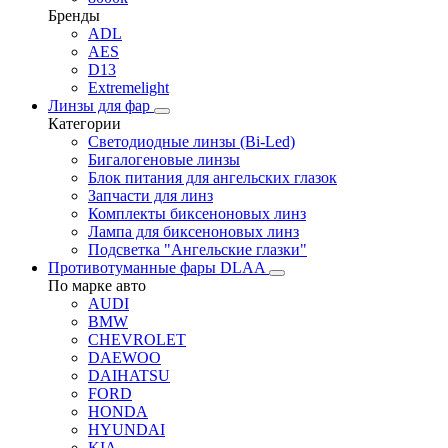
Бренды
ADL
AES
D13
Extremelight
Линзы для фар
Категории
Светодиодные линзы (Bi-Led)
Бигалогеновые линзы
Блок питания для ангельских глазок
Запчасти для линз
Комплекты биксеноновых линз
Лампа для биксеноновых линз
Подсветка "Ангельские глазки"
Противотуманные фары DLAA
По марке авто
AUDI
BMW
CHEVROLET
DAEWOO
DAIHATSU
FORD
HONDA
HYUNDAI
KIA