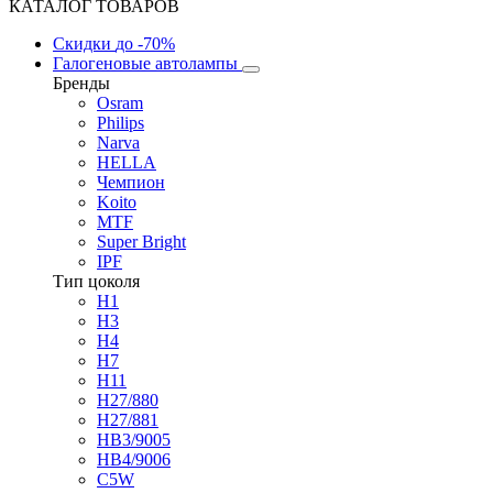
КАТАЛОГ ТОВАРОВ
Скидки
до -70%
Галогеновые автолампы
Бренды
Osram
Philips
Narva
HELLA
Чемпион
Koito
MTF
Super Bright
IPF
Тип цоколя
H1
H3
H4
H7
H11
H27/880
H27/881
HB3/9005
HB4/9006
C5W