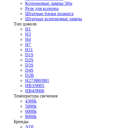
Ксеноновые лампы 50w
Реле для ксенона
Штатные блоки розжига
Штатные ксеноновые лампы
Тип цоколя
H1
H3
H4
H7
H11
D1S
D2S
D3S
D4S
D2R
H27/880/881
HB3/9005
HB4/9006
Температура свечения
4300k
5000k
6000k
8000k
Бренды
ADL