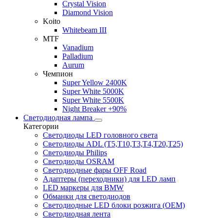
Crystal Vision
Diamond Vision
Koito
Whitebeam III
MTF
Vanadium
Palladium
Aurum
Чемпион
Super Yellow 2400K
Super White 5000K
Super White 5500K
Night Breaker +90%
Светодиодная лампа
Категории
Светодиоды LED головного света
Светодиоды ADL (T5,T10,T3,T4,T20,T25)
Светодиоды Philips
Светодиоды OSRAM
Светодиодные фары OFF Road
Адаптеры (переходники) для LED ламп
LED маркеры для BMW
Обманки для светодиодов
Светодиодные LED блоки розжига (OEM)
Светодиодная лента