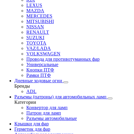
LEXUS
MAZDA
MERCEDES
MITSUBISHI
NISSAN
RENAULT
SUZUKI
TOYOTA
VAZ/LADA
VOLKSWAGEN
Провода для противотуманных фар
Универсальные
Кнопки ПТФ
Рамки ПТФ
Дневные ходовые огни
Бренды
ADL
Разъемы (патроны) для автомобильных ламп
Категории
Конвертор для ламп
Патрон для ламп
Разъемы автомобильные
Крышки для фар
Герметик для фар