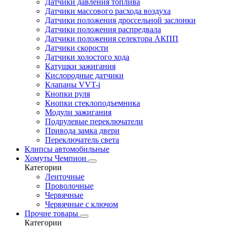
Датчики давления топлива
Датчики массового расхода воздуха
Датчики положения дроссельной заслонки
Датчики положения распредвала
Датчики положения селектора АКПП
Датчики скорости
Датчики холостого хода
Катушки зажигания
Кислородные датчики
Клапаны VVT-i
Кнопки руля
Кнопки стеклоподъемника
Модули зажигания
Подрулевые переключатели
Привода замка двери
Переключатель света
Клипсы автомобильные
Хомуты Чемпион
Категории
Ленточные
Проволочные
Червячные
Червячные с ключом
Прочие товары
Категории