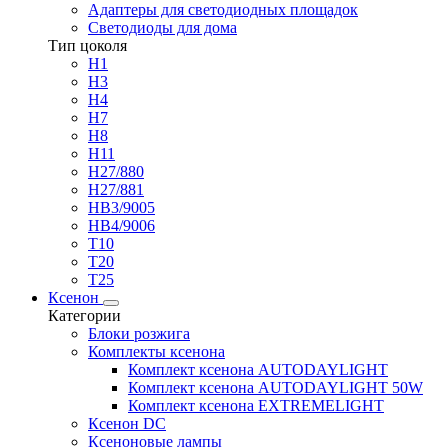
Адаптеры для светодиодных площадок
Светодиоды для дома
Тип цоколя
H1
H3
H4
H7
H8
H11
H27/880
H27/881
HB3/9005
HB4/9006
T10
T20
T25
Ксенон
Категории
Блоки розжига
Комплекты ксенона
Комплект ксенона AUTODAYLIGHT
Комплект ксенона AUTODAYLIGHT 50W
Комплект ксенона EXTREMELIGHT
Ксенон DC
Ксеноновые лампы