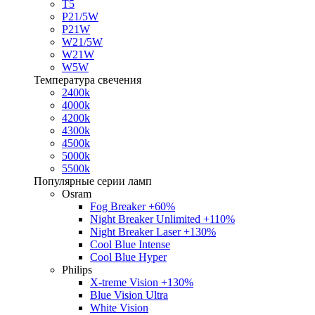
T5
P21/5W
P21W
W21/5W
W21W
W5W
Температура свечения
2400k
4000k
4200k
4300k
4500k
5000k
5500k
Популярные серии ламп
Osram
Fog Breaker +60%
Night Breaker Unlimited +110%
Night Breaker Laser +130%
Cool Blue Intense
Cool Blue Hyper
Philips
X-treme Vision +130%
Blue Vision Ultra
White Vision