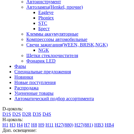
Автоинструмент
Автолампа(Henkel, прочие)
Eagleye
Phoniex
STC
Брест
Клеммы аккумуляторные
Компрессоры автомобильные
Свечи зажигания(WEEN, BRISK,NGK)
NGK
Щетки стеклоочистителя
Фонарик LED
Фары
Специальные предложения
Новинки
Новые поступления
Распродажа
Уцененные товары
Автоматический подбор ассортимента
D-цоколь:
D1S
D2S
D2R
D3S
D4S
H-цоколь:
H1
H3
H4
H7
H8
H9
H11
H27(880)
H27(881)
HB3
HB4
Доп. освещение: