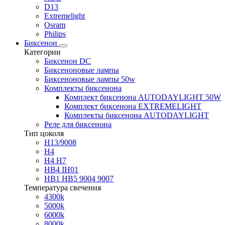
D13
Extremelight
Osram
Philips
Биксенон
Категории
Биксенон DC
Биксеноновые лампы
Биксеноновые лампы 50w
Комплекты биксенона
Комплект биксенона AUTODAYLIGHT 50W
Комплект биксенона EXTREMELIGHT
Комплекты биксенона AUTODAYLIGHT
Реле для биксенона
Тип цоколя
H13/9008
H4
H4 H7
HB4 IH01
HB1 HB5 9004 9007
Температура свечения
4300k
5000k
6000k
8000k