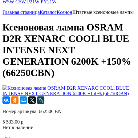
W5W
C5W
P21W
PY21W
Главная страница
Каталог
Ксенон
Штатные ксеноновые лампы
Ксеноновая лампа OSRAM
D2R XENARC COOLl BLUE
INTENSE NEXT
GENERATION 6200K +150%
(66250CBN)
Номер артикула:
66250CBN
5 533.00 р.
Нет в наличии