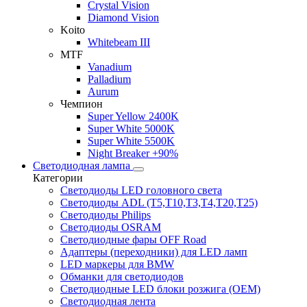
Crystal Vision
Diamond Vision
Koito
Whitebeam III
MTF
Vanadium
Palladium
Aurum
Чемпион
Super Yellow 2400K
Super White 5000K
Super White 5500K
Night Breaker +90%
Светодиодная лампа
Категории
Светодиоды LED головного света
Светодиоды ADL (T5,T10,T3,T4,T20,T25)
Светодиоды Philips
Светодиоды OSRAM
Светодиодные фары OFF Road
Адаптеры (переходники) для LED ламп
LED маркеры для BMW
Обманки для светодиодов
Светодиодные LED блоки розжига (OEM)
Светодиодная лента