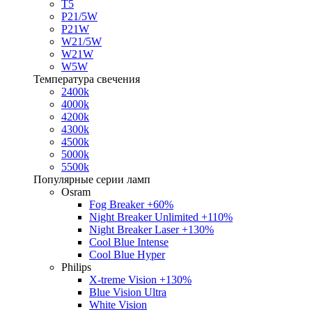
T5
P21/5W
P21W
W21/5W
W21W
W5W
Температура свечения
2400k
4000k
4200k
4300k
4500k
5000k
5500k
Популярные серии ламп
Osram
Fog Breaker +60%
Night Breaker Unlimited +110%
Night Breaker Laser +130%
Cool Blue Intense
Cool Blue Hyper
Philips
X-treme Vision +130%
Blue Vision Ultra
White Vision