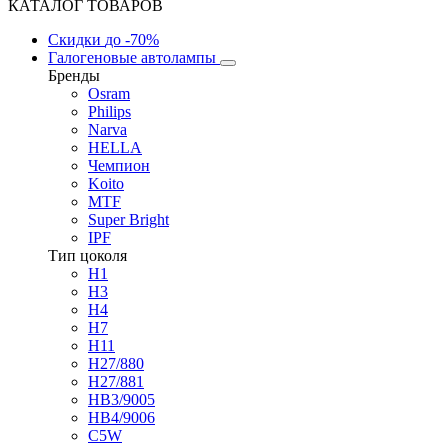
КАТАЛОГ ТОВАРОВ
Скидки
до -70%
Галогеновые автолампы
Бренды
Osram
Philips
Narva
HELLA
Чемпион
Koito
MTF
Super Bright
IPF
Тип цоколя
H1
H3
H4
H7
H11
H27/880
H27/881
HB3/9005
HB4/9006
C5W