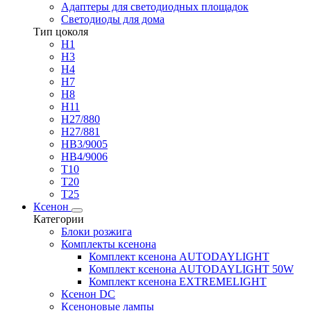
Адаптеры для светодиодных площадок
Светодиоды для дома
Тип цоколя
H1
H3
H4
H7
H8
H11
H27/880
H27/881
HB3/9005
HB4/9006
T10
T20
T25
Ксенон
Категории
Блоки розжига
Комплекты ксенона
Комплект ксенона AUTODAYLIGHT
Комплект ксенона AUTODAYLIGHT 50W
Комплект ксенона EXTREMELIGHT
Ксенон DC
Ксеноновые лампы