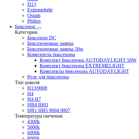
D13
Extremelight
Osram
Philips
Биксенон
Категории
Биксенон DC
Биксеноновые лампы
Биксеноновые лампы 50w
Комплекты биксенона
Комплект биксенона AUTODAYLIGHT 50W
Комплект биксенона EXTREMELIGHT
Комплекты биксенона AUTODAYLIGHT
Реле для биксенона
Тип цоколя
H13/9008
H4
H4 H7
HB4 IH01
HB1 HB5 9004 9007
Температура свечения
4300k
5000k
6000k
8000k