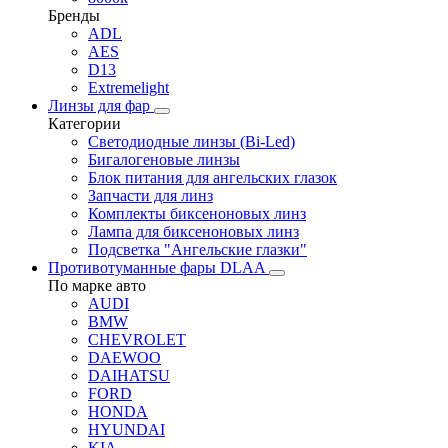
Бренды
ADL
AES
D13
Extremelight
Линзы для фар
Категории
Светодиодные линзы (Bi-Led)
Бигалогеновые линзы
Блок питания для ангельских глазок
Запчасти для линз
Комплекты биксеноновых линз
Лампа для биксеноновых линз
Подсветка "Ангельские глазки"
Противотуманные фары DLAA
По марке авто
AUDI
BMW
CHEVROLET
DAEWOO
DAIHATSU
FORD
HONDA
HYUNDAI
KIA