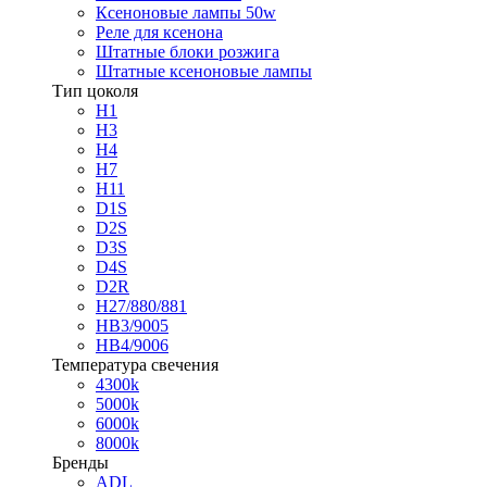
Ксеноновые лампы 50w
Реле для ксенона
Штатные блоки розжига
Штатные ксеноновые лампы
Тип цоколя
H1
H3
H4
H7
H11
D1S
D2S
D3S
D4S
D2R
H27/880/881
HB3/9005
HB4/9006
Температура свечения
4300k
5000k
6000k
8000k
Бренды
ADL