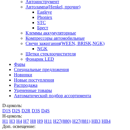
Автоинструмент
Автолампа(Henkel, прочие)
Eagleye
Phoniex
STC
Брест
Клеммы аккумуляторные
Компрессоры автомобильные
Свечи зажигания(WEEN, BRISK,NGK)
NGK
Щетки стеклоочистителя
Фонарик LED
Фары
Специальные предложения
Новинки
Новые поступления
Распродажа
Уцененные товары
Автоматический подбор ассортимента
D-цоколь:
D1S
D2S
D2R
D3S
D4S
H-цоколь:
H1
H3
H4
H7
H8
H9
H11
H27(880)
H27(881)
HB3
HB4
Доп. освещение: