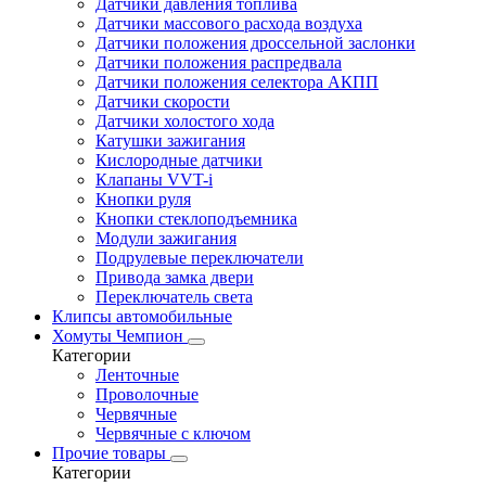
Датчики давления топлива
Датчики массового расхода воздуха
Датчики положения дроссельной заслонки
Датчики положения распредвала
Датчики положения селектора АКПП
Датчики скорости
Датчики холостого хода
Катушки зажигания
Кислородные датчики
Клапаны VVT-i
Кнопки руля
Кнопки стеклоподъемника
Модули зажигания
Подрулевые переключатели
Привода замка двери
Переключатель света
Клипсы автомобильные
Хомуты Чемпион
Категории
Ленточные
Проволочные
Червячные
Червячные с ключом
Прочие товары
Категории