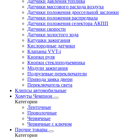
Датчики давления топлива
Датчики массового расхода воздуха
Датчики положения дроссельной заслонки
Датчики положения распредвала
Датчики положения селектора АКПП
Датчики скорости
Датчики холостого хода
Катушки зажигания
Кислородные датчики
Клапаны VVT-i
Кнопки руля
Кнопки стеклоподъемника
Модули зажигания
Подрулевые переключатели
Привода замка двери
Переключатель света
Клипсы автомобильные
Хомуты Чемпион
Категории
Ленточные
Проволочные
Червячные
Червячные с ключом
Прочие товары
Категории