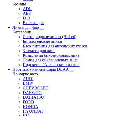
Бренды
ADL
AES
D13
Extremelight
Линзы для фар
Категории
Светодиодные линзы (Bi-Led)
Бигалогеновые линзы
Блок питания для ангельских глазок
Запчасти для линз
Комплекты биксеноновых линз
Лампа для биксеноновых линз
Подсветка "Ангельские глазки"
Противотуманные фары DLAA
По марке авто
AUDI
BMW
CHEVROLET
DAEWOO
DAIHATSU
FORD
HONDA
HYUNDAI
KIA