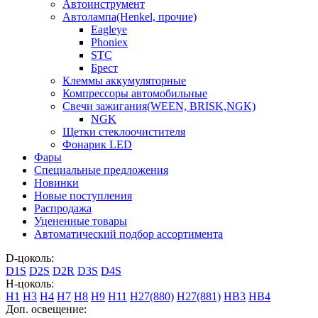
Автоинструмент
Автолампа(Henkel, прочие)
Eagleye
Phoniex
STC
Брест
Клеммы аккумуляторные
Компрессоры автомобильные
Свечи зажигания(WEEN, BRISK,NGK)
NGK
Щетки стеклоочистителя
Фонарик LED
Фары
Специальные предложения
Новинки
Новые поступления
Распродажа
Уцененные товары
Автоматический подбор ассортимента
D-цоколь:
D1S
D2S
D2R
D3S
D4S
H-цоколь:
H1
H3
H4
H7
H8
H9
H11
H27(880)
H27(881)
HB3
HB4
Доп. освещение: