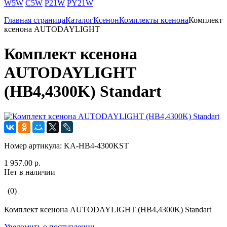
W5W
C5W
P21W
PY21W
Главная страница
Каталог
Ксенон
Комплекты ксенона
Комплект
ксенона AUTODAYLIGHT
Комплект ксенона
AUTODAYLIGHT
(HB4,4300K) Standart
Номер артикула:
KA-HB4-4300KST
1 957.00 р.
Нет в наличии
(0)
Комплект ксенона AUTODAYLIGHT (HB4,4300K) Standart
Уведомить о поступлении