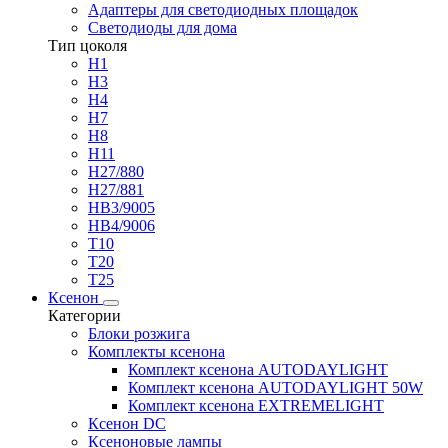
Адаптеры для светодиодных площадок
Светодиоды для дома
Тип цоколя
H1
H3
H4
H7
H8
H11
H27/880
H27/881
HB3/9005
HB4/9006
T10
T20
T25
Ксенон
Категории
Блоки розжига
Комплекты ксенона
Комплект ксенона AUTODAYLIGHT
Комплект ксенона AUTODAYLIGHT 50W
Комплект ксенона EXTREMELIGHT
Ксенон DC
Ксеноновые лампы