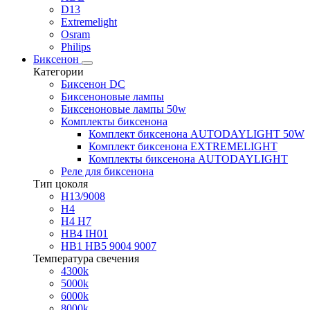
D13
Extremelight
Osram
Philips
Биксенон
Категории
Биксенон DC
Биксеноновые лампы
Биксеноновые лампы 50w
Комплекты биксенона
Комплект биксенона AUTODAYLIGHT 50W
Комплект биксенона EXTREMELIGHT
Комплекты биксенона AUTODAYLIGHT
Реле для биксенона
Тип цоколя
H13/9008
H4
H4 H7
HB4 IH01
HB1 HB5 9004 9007
Температура свечения
4300k
5000k
6000k
8000k