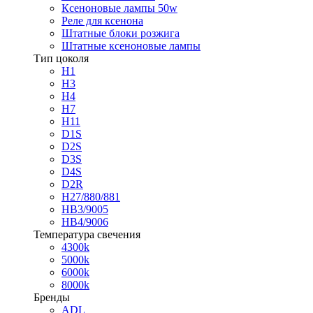
Ксеноновые лампы 50w
Реле для ксенона
Штатные блоки розжига
Штатные ксеноновые лампы
Тип цоколя
H1
H3
H4
H7
H11
D1S
D2S
D3S
D4S
D2R
H27/880/881
HB3/9005
HB4/9006
Температура свечения
4300k
5000k
6000k
8000k
Бренды
ADL