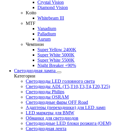
Crystal Vision
Diamond Vision
Koito
Whitebeam III
MTF
Vanadium
Palladium
Aurum
Чемпион
Super Yellow 2400K
Super White 5000K
Super White 5500K
Night Breaker +90%
Светодиодная лампа
Категории
Светодиоды LED головного света
Светодиоды ADL (T5,T10,T3,T4,T20,T25)
Светодиоды Philips
Светодиоды OSRAM
Светодиодные фары OFF Road
Адаптеры (переходники) для LED ламп
LED маркеры для BMW
Обманки для светодиодов
Светодиодные LED блоки розжига (OEM)
Светодиодная лента