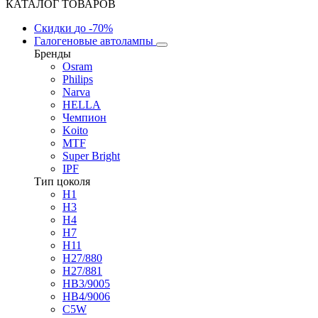
КАТАЛОГ ТОВАРОВ
Скидки
до -70%
Галогеновые автолампы
Бренды
Osram
Philips
Narva
HELLA
Чемпион
Koito
MTF
Super Bright
IPF
Тип цоколя
H1
H3
H4
H7
H11
H27/880
H27/881
HB3/9005
HB4/9006
C5W