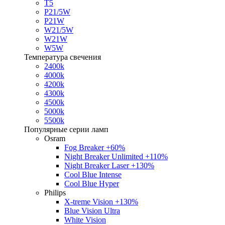
T5
P21/5W
P21W
W21/5W
W21W
W5W
Температура свечения
2400k
4000k
4200k
4300k
4500k
5000k
5500k
Популярные серии ламп
Osram
Fog Breaker +60%
Night Breaker Unlimited +110%
Night Breaker Laser +130%
Cool Blue Intense
Cool Blue Hyper
Philips
X-treme Vision +130%
Blue Vision Ultra
White Vision