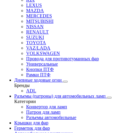
LEXUS
MAZDA
MERCEDES
MITSUBISHI
NISSAN
RENAULT
SUZUKI
TOYOTA
VAZ/LADA
VOLKSWAGEN
Провода для противотуманных фар
Универсальные
Кнопки ПТФ
Рамки ПТФ
Дневные ходовые огни
Бренды
ADL
Разъемы (патроны) для автомобильных ламп
Категории
Конвертор для ламп
Патрон для ламп
Разъемы автомобильные
Крышки для фар
Герметик для фар