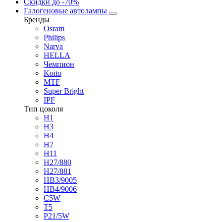
Скидки
до -70%
Галогеновые автолампы
Бренды
Osram
Philips
Narva
HELLA
Чемпион
Koito
MTF
Super Bright
IPF
Тип цоколя
H1
H3
H4
H7
H11
H27/880
H27/881
HB3/9005
HB4/9006
C5W
T5
P21/5W