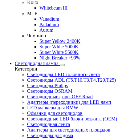
Koito
Whitebeam III
MTF
Vanadium
Palladium
Aurum
Чемпион
Super Yellow 2400K
Super White 5000K
Super White 5500K
Night Breaker +90%
Светодиодная лампа
Категории
Светодиоды LED головного света
Светодиоды ADL (T5,T10,T3,T4,T20,T25)
Светодиоды Philips
Светодиоды OSRAM
Светодиодные фары OFF Road
Адаптеры (переходники) для LED ламп
LED маркеры для BMW
Обманки для светодиодов
Светодиодные LED блоки розжига (OEM)
Светодиодная лента
Адаптеры для светодиодных площадок
Светодиоды для дома