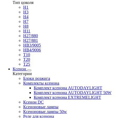
Тип цоколя
H1
H3
H4
H7
H8
H11
H27/880
H27/881
HB3/9005
HB4/9006
T10
T20
T25
Ксенон
Категории
Блоки розжига
Комплекты ксенона
Комплект ксенона AUTODAYLIGHT
Комплект ксенона AUTODAYLIGHT 50W
Комплект ксенона EXTREMELIGHT
Ксенон DC
Ксеноновые лампы
Ксеноновые лампы 50w
Реле для ксенона