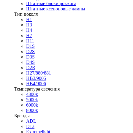
Штатные блоки розжига
Штатные ксеноновые лампы
Тип цоколя
H1
H3
H4
H7
H11
D1S
D2S
D3S
D4S
D2R
H27/880/881
HB3/9005
HB4/9006
Температура свечения
4300k
5000k
6000k
8000k
Бренды
ADL
D13
Extremelight