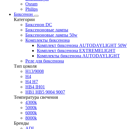
Osram
Philips
Биксенон
Категории
Биксенон DC
Биксеноновые лампы
Биксеноновые лампы 50w
Комплекты биксенона
Комплект биксенона AUTODAYLIGHT 50W
Комплект биксенона EXTREMELIGHT
Комплекты биксенона AUTODAYLIGHT
Реле для биксенона
Тип цоколя
H13/9008
H4
H4 H7
HB4 IH01
HB1 HB5 9004 9007
Температура свечения
4300k
5000k
6000k
8000k
Бренды
ADL