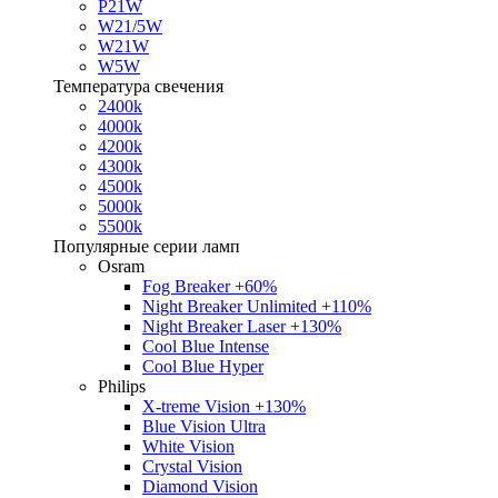
P21W
W21/5W
W21W
W5W
Температура свечения
2400k
4000k
4200k
4300k
4500k
5000k
5500k
Популярные серии ламп
Osram
Fog Breaker +60%
Night Breaker Unlimited +110%
Night Breaker Laser +130%
Cool Blue Intense
Cool Blue Hyper
Philips
X-treme Vision +130%
Blue Vision Ultra
White Vision
Crystal Vision
Diamond Vision