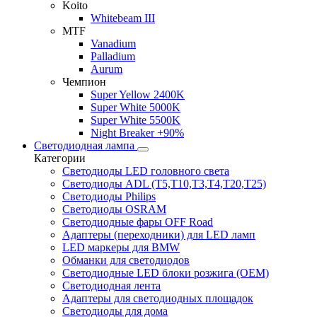
Koito
Whitebeam III
MTF
Vanadium
Palladium
Aurum
Чемпион
Super Yellow 2400K
Super White 5000K
Super White 5500K
Night Breaker +90%
Светодиодная лампа
Категории
Светодиоды LED головного света
Светодиоды ADL (T5,T10,T3,T4,T20,T25)
Светодиоды Philips
Светодиоды OSRAM
Светодиодные фары OFF Road
Адаптеры (переходники) для LED ламп
LED маркеры для BMW
Обманки для светодиодов
Светодиодные LED блоки розжига (OEM)
Светодиодная лента
Адаптеры для светодиодных площадок
Светодиоды для дома