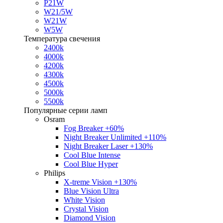
P21W
W21/5W
W21W
W5W
Температура свечения
2400k
4000k
4200k
4300k
4500k
5000k
5500k
Популярные серии ламп
Osram
Fog Breaker +60%
Night Breaker Unlimited +110%
Night Breaker Laser +130%
Cool Blue Intense
Cool Blue Hyper
Philips
X-treme Vision +130%
Blue Vision Ultra
White Vision
Crystal Vision
Diamond Vision