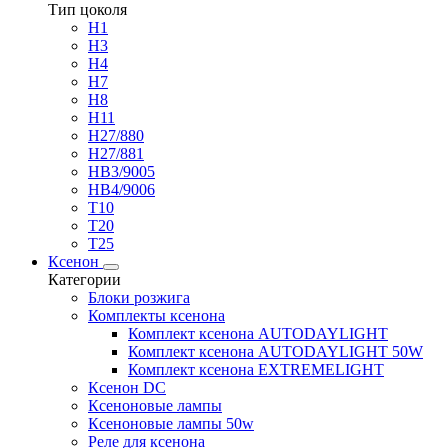
Тип цоколя
H1
H3
H4
H7
H8
H11
H27/880
H27/881
HB3/9005
HB4/9006
T10
T20
T25
Ксенон
Категории
Блоки розжига
Комплекты ксенона
Комплект ксенона AUTODAYLIGHT
Комплект ксенона AUTODAYLIGHT 50W
Комплект ксенона EXTREMELIGHT
Ксенон DC
Ксеноновые лампы
Ксеноновые лампы 50w
Реле для ксенона