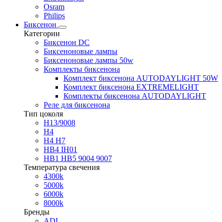
Osram
Philips
Биксенон
Категории
Биксенон DC
Биксеноновые лампы
Биксеноновые лампы 50w
Комплекты биксенона
Комплект биксенона AUTODAYLIGHT 50W
Комплект биксенона EXTREMELIGHT
Комплекты биксенона AUTODAYLIGHT
Реле для биксенона
Тип цоколя
H13/9008
H4
H4 H7
HB4 IH01
HB1 HB5 9004 9007
Температура свечения
4300k
5000k
6000k
8000k
Бренды
ADL