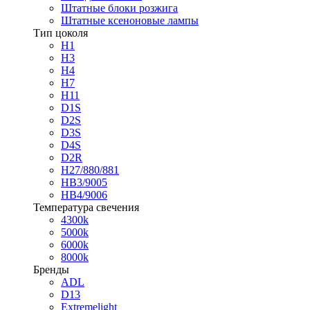
Штатные блоки розжига
Штатные ксеноновые лампы
Тип цоколя
H1
H3
H4
H7
H11
D1S
D2S
D3S
D4S
D2R
H27/880/881
HB3/9005
HB4/9006
Температура свечения
4300k
5000k
6000k
8000k
Бренды
ADL
D13
Extremelight