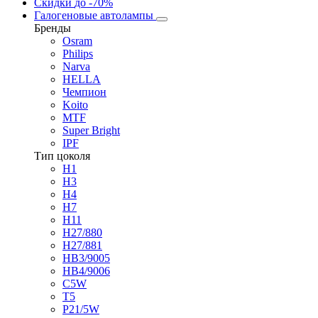
Скидки
до -70%
Галогеновые автолампы
Бренды
Osram
Philips
Narva
HELLA
Чемпион
Koito
MTF
Super Bright
IPF
Тип цоколя
H1
H3
H4
H7
H11
H27/880
H27/881
HB3/9005
HB4/9006
C5W
T5
P21/5W