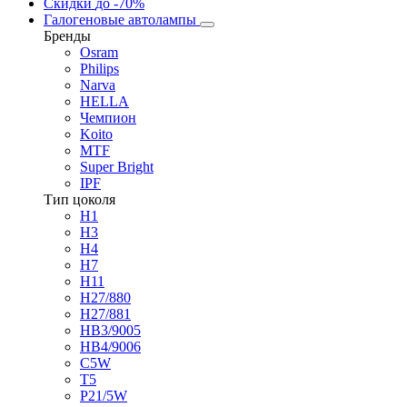
Скидки
до -70%
Галогеновые автолампы
Бренды
Osram
Philips
Narva
HELLA
Чемпион
Koito
MTF
Super Bright
IPF
Тип цоколя
H1
H3
H4
H7
H11
H27/880
H27/881
HB3/9005
HB4/9006
C5W
T5
P21/5W