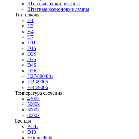
Штатные блоки розжига
Штатные ксеноновые лампы
Тип цоколя
H1
H3
H4
H7
H11
D1S
D2S
D3S
D4S
D2R
H27/880/881
HB3/9005
HB4/9006
Температура свечения
4300k
5000k
6000k
8000k
Бренды
ADL
D13
Extremelight