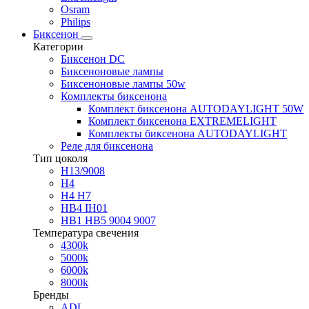
Osram
Philips
Биксенон
Категории
Биксенон DC
Биксеноновые лампы
Биксеноновые лампы 50w
Комплекты биксенона
Комплект биксенона AUTODAYLIGHT 50W
Комплект биксенона EXTREMELIGHT
Комплекты биксенона AUTODAYLIGHT
Реле для биксенона
Тип цоколя
H13/9008
H4
H4 H7
HB4 IH01
HB1 HB5 9004 9007
Температура свечения
4300k
5000k
6000k
8000k
Бренды
ADL