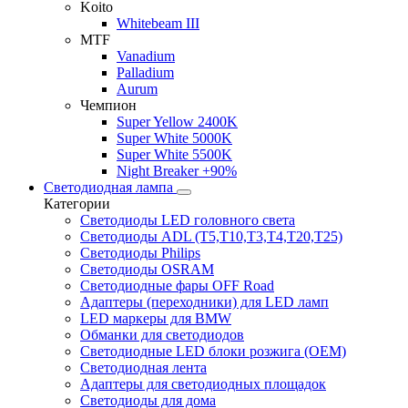
Koito
Whitebeam III
MTF
Vanadium
Palladium
Aurum
Чемпион
Super Yellow 2400K
Super White 5000K
Super White 5500K
Night Breaker +90%
Светодиодная лампа
Категории
Светодиоды LED головного света
Светодиоды ADL (T5,T10,T3,T4,T20,T25)
Светодиоды Philips
Светодиоды OSRAM
Светодиодные фары OFF Road
Адаптеры (переходники) для LED ламп
LED маркеры для BMW
Обманки для светодиодов
Светодиодные LED блоки розжига (OEM)
Светодиодная лента
Адаптеры для светодиодных площадок
Светодиоды для дома