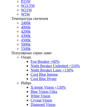
P21W
W21/5W
W21W
W5W
Температура свечения
2400k
4000k
4200k
4300k
4500k
5000k
5500k
Популярные серии ламп
Osram
Fog Breaker +60%
Night Breaker Unlimited +110%
Night Breaker Laser +130%
Cool Blue Intense
Cool Blue Hyper
Philips
X-treme Vision +130%
Blue Vision Ultra
White Vision
Crystal Vision
Diamond Vision