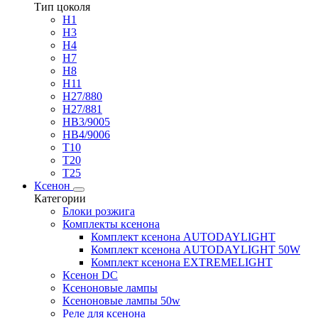
Тип цоколя
H1
H3
H4
H7
H8
H11
H27/880
H27/881
HB3/9005
HB4/9006
T10
T20
T25
Ксенон
Категории
Блоки розжига
Комплекты ксенона
Комплект ксенона AUTODAYLIGHT
Комплект ксенона AUTODAYLIGHT 50W
Комплект ксенона EXTREMELIGHT
Ксенон DC
Ксеноновые лампы
Ксеноновые лампы 50w
Реле для ксенона