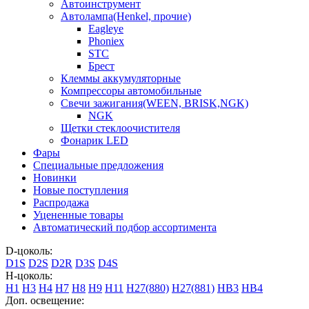
Автоинструмент
Автолампа(Henkel, прочие)
Eagleye
Phoniex
STC
Брест
Клеммы аккумуляторные
Компрессоры автомобильные
Свечи зажигания(WEEN, BRISK,NGK)
NGK
Щетки стеклоочистителя
Фонарик LED
Фары
Специальные предложения
Новинки
Новые поступления
Распродажа
Уцененные товары
Автоматический подбор ассортимента
D-цоколь:
D1S
D2S
D2R
D3S
D4S
H-цоколь:
H1
H3
H4
H7
H8
H9
H11
H27(880)
H27(881)
HB3
HB4
Доп. освещение: