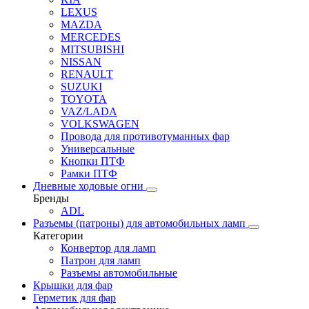
LEXUS
MAZDA
MERCEDES
MITSUBISHI
NISSAN
RENAULT
SUZUKI
TOYOTA
VAZ/LADA
VOLKSWAGEN
Провода для противотуманных фар
Универсальные
Кнопки ПТФ
Рамки ПТФ
Дневные ходовые огни
Бренды
ADL
Разъемы (патроны) для автомобильных ламп
Категории
Конвертор для ламп
Патрон для ламп
Разъемы автомобильные
Крышки для фар
Герметик для фар