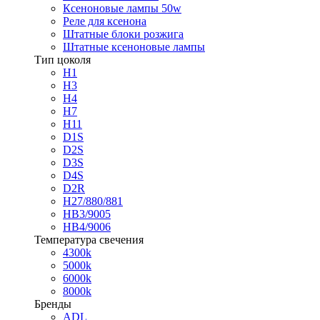
Ксеноновые лампы 50w
Реле для ксенона
Штатные блоки розжига
Штатные ксеноновые лампы
Тип цоколя
H1
H3
H4
H7
H11
D1S
D2S
D3S
D4S
D2R
H27/880/881
HB3/9005
HB4/9006
Температура свечения
4300k
5000k
6000k
8000k
Бренды
ADL