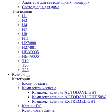
Адаптеры для светодиодных площадок
Светодиоды для дома
Тип цоколя
H1
H3
H4
H7
H8
H11
H27/880
H27/881
HB3/9005
HB4/9006
T10
T20
T25
Ксенон
Категории
Блоки розжига
Комплекты ксенона
Комплект ксенона AUTODAYLIGHT
Комплект ксенона AUTODAYLIGHT 50W
Комплект ксенона EXTREMELIGHT
Ксенон DC
Ксеноновые лампы