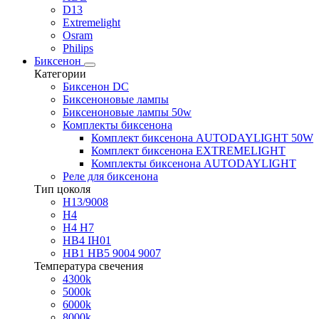
D13
Extremelight
Osram
Philips
Биксенон
Категории
Биксенон DC
Биксеноновые лампы
Биксеноновые лампы 50w
Комплекты биксенона
Комплект биксенона AUTODAYLIGHT 50W
Комплект биксенона EXTREMELIGHT
Комплекты биксенона AUTODAYLIGHT
Реле для биксенона
Тип цоколя
H13/9008
H4
H4 H7
HB4 IH01
HB1 HB5 9004 9007
Температура свечения
4300k
5000k
6000k
8000k