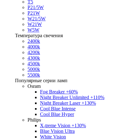
T5
P21/5W
P21W
W21/5W
W21W
W5W
Температура свечения
2400k
4000k
4200k
4300k
4500k
5000k
5500k
Популярные серии ламп
Osram
Fog Breaker +60%
Night Breaker Unlimited +110%
Night Breaker Laser +130%
Cool Blue Intense
Cool Blue Hyper
Philips
X-treme Vision +130%
Blue Vision Ultra
White Vision