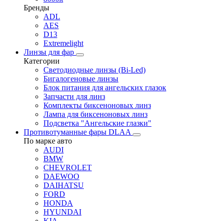
Бренды
ADL
AES
D13
Extremelight
Линзы для фар
Категории
Светодиодные линзы (Bi-Led)
Бигалогеновые линзы
Блок питания для ангельских глазок
Запчасти для линз
Комплекты биксеноновых линз
Лампа для биксеноновых линз
Подсветка "Ангельские глазки"
Противотуманные фары DLAA
По марке авто
AUDI
BMW
CHEVROLET
DAEWOO
DAIHATSU
FORD
HONDA
HYUNDAI
KIA