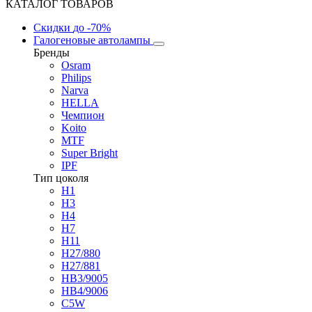
КАТАЛОГ ТОВАРОВ
Скидки
до -70%
Галогеновые автолампы
Бренды
Osram
Philips
Narva
HELLA
Чемпион
Koito
MTF
Super Bright
IPF
Тип цоколя
H1
H3
H4
H7
H11
H27/880
H27/881
HB3/9005
HB4/9006
C5W