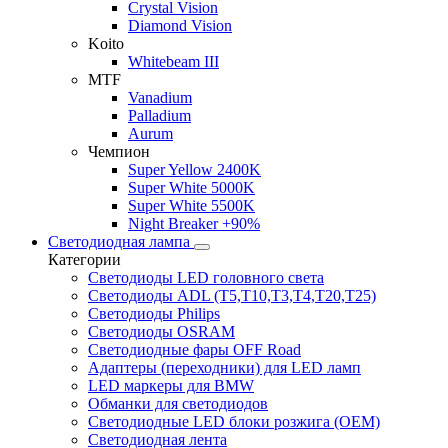
Crystal Vision
Diamond Vision
Koito
Whitebeam III
MTF
Vanadium
Palladium
Aurum
Чемпион
Super Yellow 2400K
Super White 5000K
Super White 5500K
Night Breaker +90%
Светодиодная лампа
Категории
Светодиоды LED головного света
Светодиоды ADL (T5,T10,T3,T4,T20,T25)
Светодиоды Philips
Светодиоды OSRAM
Светодиодные фары OFF Road
Адаптеры (переходники) для LED ламп
LED маркеры для BMW
Обманки для светодиодов
Светодиодные LED блоки розжига (OEM)
Светодиодная лента