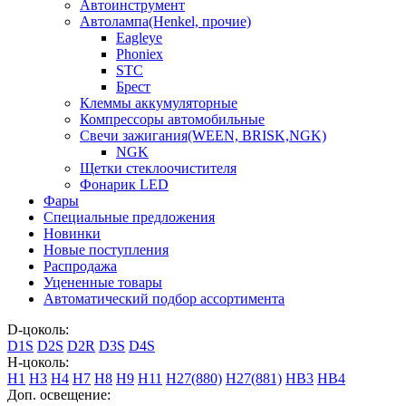
Автоинструмент
Автолампа(Henkel, прочие)
Eagleye
Phoniex
STC
Брест
Клеммы аккумуляторные
Компрессоры автомобильные
Свечи зажигания(WEEN, BRISK,NGK)
NGK
Щетки стеклоочистителя
Фонарик LED
Фары
Специальные предложения
Новинки
Новые поступления
Распродажа
Уцененные товары
Автоматический подбор ассортимента
D-цоколь:
D1S
D2S
D2R
D3S
D4S
H-цоколь:
H1
H3
H4
H7
H8
H9
H11
H27(880)
H27(881)
HB3
HB4
Доп. освещение: