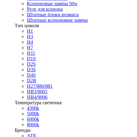
Ксеноновые лампы 50w
Реле для ксенона
Штатные блоки розжига
Штатные ксеноновые лампы
Тип цоколя
H1
H3
H4
H7
H11
D1S
D2S
D3S
D4S
D2R
H27/880/881
HB3/9005
HB4/9006
Температура свечения
4300k
5000k
6000k
8000k
Бренды
ADL