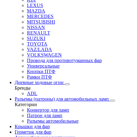
LEXUS
MAZDA
MERCEDES
MITSUBISHI
NISSAN
RENAULT
SUZUKI
TOYOTA
VAZ/LADA
VOLKSWAGEN
Провода для противотуманных фар
Универсальные
Кнопки ПТФ
Рамки ПТФ
Дневные ходовые огни
Бренды
ADL
Разъемы (патроны) для автомобильных ламп
Категории
Конвертор для ламп
Патрон для ламп
Разъемы автомобильные
Крышки для фар
Герметик для фар