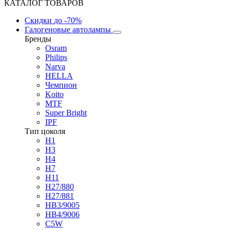
КАТАЛОГ ТОВАРОВ
Скидки
до -70%
Галогеновые автолампы
Бренды
Osram
Philips
Narva
HELLA
Чемпион
Koito
MTF
Super Bright
IPF
Тип цоколя
H1
H3
H4
H7
H11
H27/880
H27/881
HB3/9005
HB4/9006
C5W