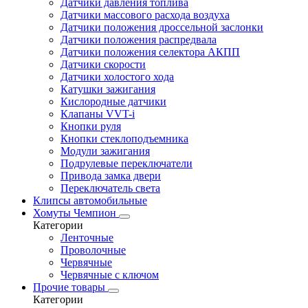
Датчики давления топлива
Датчики массового расхода воздуха
Датчики положения дроссельной заслонки
Датчики положения распредвала
Датчики положения селектора АКПП
Датчики скорости
Датчики холостого хода
Катушки зажигания
Кислородные датчики
Клапаны VVT-i
Кнопки руля
Кнопки стеклоподъемника
Модули зажигания
Подрулевые переключатели
Привода замка двери
Переключатель света
Клипсы автомобильные
Хомуты Чемпион
Категории
Ленточные
Проволочные
Червячные
Червячные с ключом
Прочие товары
Категории