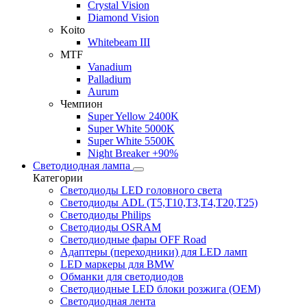
Crystal Vision
Diamond Vision
Koito
Whitebeam III
MTF
Vanadium
Palladium
Aurum
Чемпион
Super Yellow 2400K
Super White 5000K
Super White 5500K
Night Breaker +90%
Светодиодная лампа
Категории
Светодиоды LED головного света
Светодиоды ADL (T5,T10,T3,T4,T20,T25)
Светодиоды Philips
Светодиоды OSRAM
Светодиодные фары OFF Road
Адаптеры (переходники) для LED ламп
LED маркеры для BMW
Обманки для светодиодов
Светодиодные LED блоки розжига (OEM)
Светодиодная лента