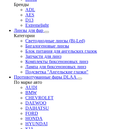
Бренды
ADL
AES
D13
Extremelight
Линзы для фар
Категории
Светодиодные линзы (Bi-Led)
Бигалогеновые линзы
Блок питания для ангельских глазок
Запчасти для линз
Комплекты биксеноновых линз
Лампа для биксеноновых линз
Подсветка "Ангельские глазки"
Противотуманные фары DLAA
По марке авто
AUDI
BMW
CHEVROLET
DAEWOO
DAIHATSU
FORD
HONDA
HYUNDAI
KIA