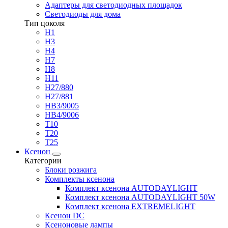
Адаптеры для светодиодных площадок
Светодиоды для дома
Тип цоколя
H1
H3
H4
H7
H8
H11
H27/880
H27/881
HB3/9005
HB4/9006
T10
T20
T25
Ксенон
Категории
Блоки розжига
Комплекты ксенона
Комплект ксенона AUTODAYLIGHT
Комплект ксенона AUTODAYLIGHT 50W
Комплект ксенона EXTREMELIGHT
Ксенон DC
Ксеноновые лампы