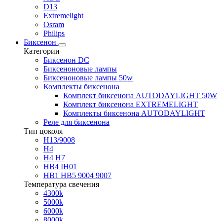
D13
Extremelight
Osram
Philips
Биксенон
Категории
Биксенон DC
Биксеноновые лампы
Биксеноновые лампы 50w
Комплекты биксенона
Комплект биксенона AUTODAYLIGHT 50W
Комплект биксенона EXTREMELIGHT
Комплекты биксенона AUTODAYLIGHT
Реле для биксенона
Тип цоколя
H13/9008
H4
H4 H7
HB4 IH01
HB1 HB5 9004 9007
Температура свечения
4300k
5000k
6000k
8000k