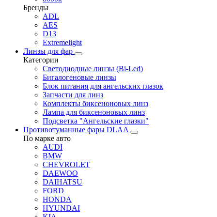
Бренды
ADL
AES
D13
Extremelight
Линзы для фар
Категории
Светодиодные линзы (Bi-Led)
Бигалогеновые линзы
Блок питания для ангельских глазок
Запчасти для линз
Комплекты биксеноновых линз
Лампа для биксеноновых линз
Подсветка "Ангельские глазки"
Противотуманные фары DLAA
По марке авто
AUDI
BMW
CHEVROLET
DAEWOO
DAIHATSU
FORD
HONDA
HYUNDAI
KIA