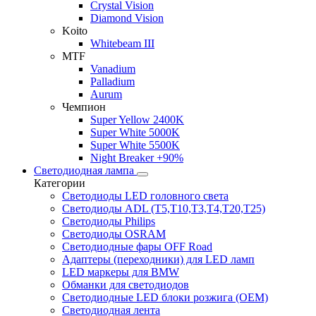
Crystal Vision
Diamond Vision
Koito
Whitebeam III
MTF
Vanadium
Palladium
Aurum
Чемпион
Super Yellow 2400K
Super White 5000K
Super White 5500K
Night Breaker +90%
Светодиодная лампа
Категории
Светодиоды LED головного света
Светодиоды ADL (T5,T10,T3,T4,T20,T25)
Светодиоды Philips
Светодиоды OSRAM
Светодиодные фары OFF Road
Адаптеры (переходники) для LED ламп
LED маркеры для BMW
Обманки для светодиодов
Светодиодные LED блоки розжига (OEM)
Светодиодная лента