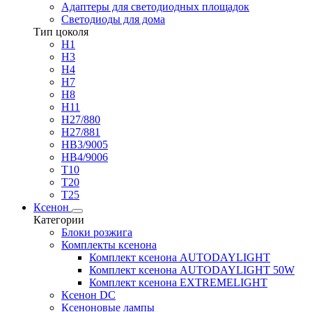
Адаптеры для светодиодных площадок
Светодиоды для дома
Тип цоколя
H1
H3
H4
H7
H8
H11
H27/880
H27/881
HB3/9005
HB4/9006
T10
T20
T25
Ксенон
Категории
Блоки розжига
Комплекты ксенона
Комплект ксенона AUTODAYLIGHT
Комплект ксенона AUTODAYLIGHT 50W
Комплект ксенона EXTREMELIGHT
Ксенон DC
Ксеноновые лампы