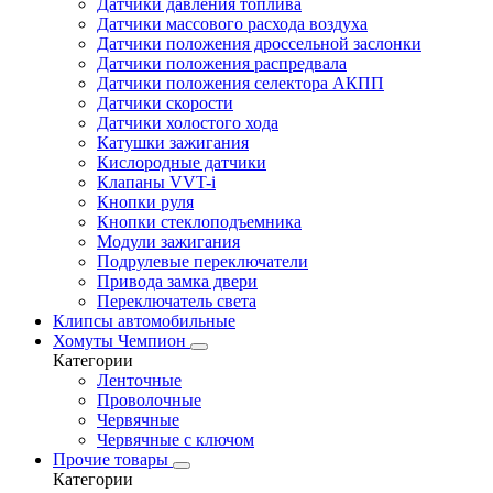
Датчики давления топлива
Датчики массового расхода воздуха
Датчики положения дроссельной заслонки
Датчики положения распредвала
Датчики положения селектора АКПП
Датчики скорости
Датчики холостого хода
Катушки зажигания
Кислородные датчики
Клапаны VVT-i
Кнопки руля
Кнопки стеклоподъемника
Модули зажигания
Подрулевые переключатели
Привода замка двери
Переключатель света
Клипсы автомобильные
Хомуты Чемпион
Категории
Ленточные
Проволочные
Червячные
Червячные с ключом
Прочие товары
Категории