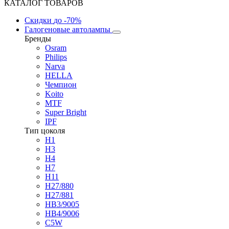
КАТАЛОГ ТОВАРОВ
Скидки
до -70%
Галогеновые автолампы
Бренды
Osram
Philips
Narva
HELLA
Чемпион
Koito
MTF
Super Bright
IPF
Тип цоколя
H1
H3
H4
H7
H11
H27/880
H27/881
HB3/9005
HB4/9006
C5W