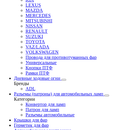
LEXUS
MAZDA
MERCEDES
MITSUBISHI
NISSAN
RENAULT
SUZUKI
TOYOTA
VAZ/LADA
VOLKSWAGEN
Провода для противотуманных фар
Универсальные
Кнопки ПТФ
Рамки ПТФ
Дневные ходовые огни
Бренды
ADL
Разъемы (патроны) для автомобильных ламп
Категории
Конвертор для ламп
Патрон для ламп
Разъемы автомобильные
Крышки для фар
Герметик для фар