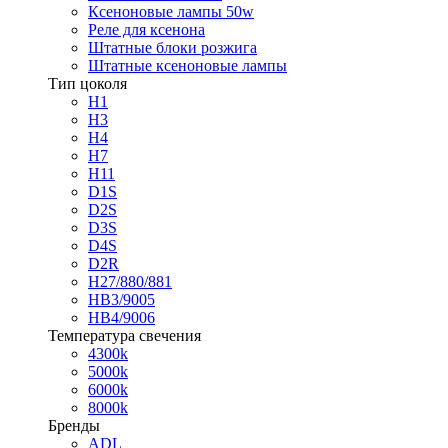
Ксеноновые лампы 50w
Реле для ксенона
Штатные блоки розжига
Штатные ксеноновые лампы
Тип цоколя
H1
H3
H4
H7
H11
D1S
D2S
D3S
D4S
D2R
H27/880/881
HB3/9005
HB4/9006
Температура свечения
4300k
5000k
6000k
8000k
Бренды
ADL