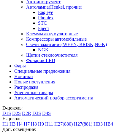
Автоинструмент
Автолампа(Henkel, прочие)
Eagleye
Phoniex
STC
Брест
Клеммы аккумуляторные
Компрессоры автомобильные
Свечи зажигания(WEEN, BRISK,NGK)
NGK
Щетки стеклоочистителя
Фонарик LED
Фары
Специальные предложения
Новинки
Новые поступления
Распродажа
Уцененные товары
Автоматический подбор ассортимента
D-цоколь:
D1S
D2S
D2R
D3S
D4S
H-цоколь:
H1
H3
H4
H7
H8
H9
H11
H27(880)
H27(881)
HB3
HB4
Доп. освещение: