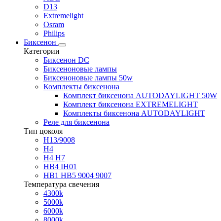
D13
Extremelight
Osram
Philips
Биксенон
Категории
Биксенон DC
Биксеноновые лампы
Биксеноновые лампы 50w
Комплекты биксенона
Комплект биксенона AUTODAYLIGHT 50W
Комплект биксенона EXTREMELIGHT
Комплекты биксенона AUTODAYLIGHT
Реле для биксенона
Тип цоколя
H13/9008
H4
H4 H7
HB4 IH01
HB1 HB5 9004 9007
Температура свечения
4300k
5000k
6000k
8000k