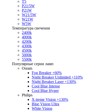
T5
P21/5W
P21W
W21/5W
W21W
W5W
Температура свечения
2400k
4000k
4200k
4300k
4500k
5000k
5500k
Популярные серии ламп
Osram
Fog Breaker +60%
Night Breaker Unlimited +110%
Night Breaker Laser +130%
Cool Blue Intense
Cool Blue Hyper
Philips
X-treme Vision +130%
Blue Vision Ultra
White Vision