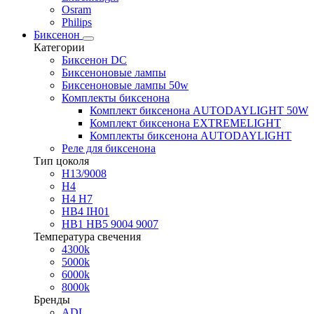
Osram
Philips
Биксенон
Категории
Биксенон DC
Биксеноновые лампы
Биксеноновые лампы 50w
Комплекты биксенона
Комплект биксенона AUTODAYLIGHT 50W
Комплект биксенона EXTREMELIGHT
Комплекты биксенона AUTODAYLIGHT
Реле для биксенона
Тип цоколя
H13/9008
H4
H4 H7
HB4 IH01
HB1 HB5 9004 9007
Температура свечения
4300k
5000k
6000k
8000k
Бренды
ADL