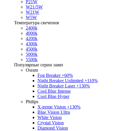
P21W
W21/5W
W21W
W5W
Температура свечения
2400k
4000k
4200k
4300k
4500k
5000k
5500k
Популярные серии ламп
Osram
Fog Breaker +60%
Night Breaker Unlimited +110%
Night Breaker Laser +130%
Cool Blue Intense
Cool Blue Hyper
Philips
X-treme Vision +130%
Blue Vision Ultra
White Vision
Crystal Vision
Diamond Vision