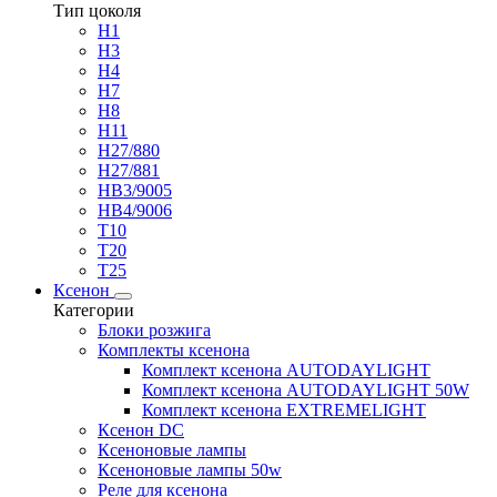
Тип цоколя
H1
H3
H4
H7
H8
H11
H27/880
H27/881
HB3/9005
HB4/9006
T10
T20
T25
Ксенон
Категории
Блоки розжига
Комплекты ксенона
Комплект ксенона AUTODAYLIGHT
Комплект ксенона AUTODAYLIGHT 50W
Комплект ксенона EXTREMELIGHT
Ксенон DC
Ксеноновые лампы
Ксеноновые лампы 50w
Реле для ксенона