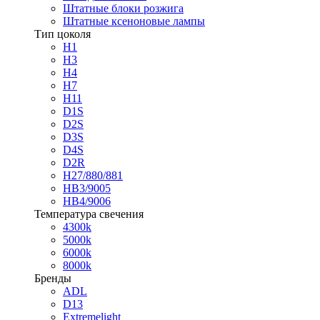
Штатные блоки розжига
Штатные ксеноновые лампы
Тип цоколя
H1
H3
H4
H7
H11
D1S
D2S
D3S
D4S
D2R
H27/880/881
HB3/9005
HB4/9006
Температура свечения
4300k
5000k
6000k
8000k
Бренды
ADL
D13
Extremelight