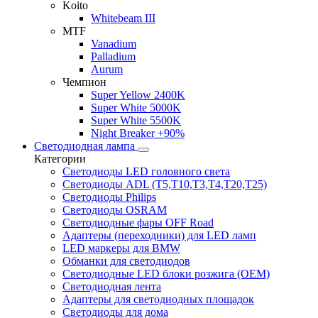
Koito
Whitebeam III
MTF
Vanadium
Palladium
Aurum
Чемпион
Super Yellow 2400K
Super White 5000K
Super White 5500K
Night Breaker +90%
Светодиодная лампа
Категории
Светодиоды LED головного света
Светодиоды ADL (T5,T10,T3,T4,T20,T25)
Светодиоды Philips
Светодиоды OSRAM
Светодиодные фары OFF Road
Адаптеры (переходники) для LED ламп
LED маркеры для BMW
Обманки для светодиодов
Светодиодные LED блоки розжига (OEM)
Светодиодная лента
Адаптеры для светодиодных площадок
Светодиоды для дома