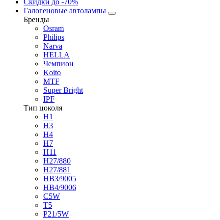
Скидки
до -70%
Галогеновые автолампы
Бренды
Osram
Philips
Narva
HELLA
Чемпион
Koito
MTF
Super Bright
IPF
Тип цоколя
H1
H3
H4
H7
H11
H27/880
H27/881
HB3/9005
HB4/9006
C5W
T5
P21/5W