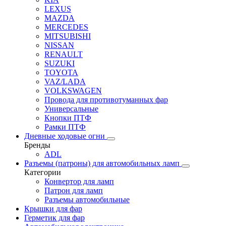
LEXUS
MAZDA
MERCEDES
MITSUBISHI
NISSAN
RENAULT
SUZUKI
TOYOTA
VAZ/LADA
VOLKSWAGEN
Провода для противотуманных фар
Универсальные
Кнопки ПТФ
Рамки ПТФ
Дневные ходовые огни
Бренды
ADL
Разъемы (патроны) для автомобильных ламп
Категории
Конвертор для ламп
Патрон для ламп
Разъемы автомобильные
Крышки для фар
Герметик для фар