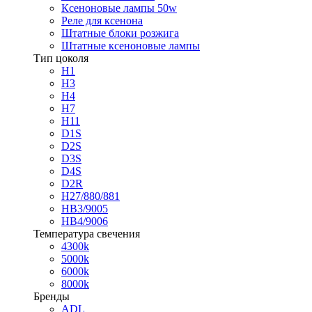
Ксеноновые лампы 50w
Реле для ксенона
Штатные блоки розжига
Штатные ксеноновые лампы
Тип цоколя
H1
H3
H4
H7
H11
D1S
D2S
D3S
D4S
D2R
H27/880/881
HB3/9005
HB4/9006
Температура свечения
4300k
5000k
6000k
8000k
Бренды
ADL