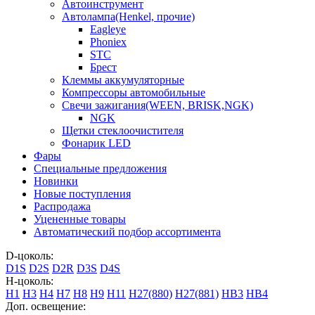
Автоинструмент
Автолампа(Henkel, прочие)
Eagleye
Phoniex
STC
Брест
Клеммы аккумуляторные
Компрессоры автомобильные
Свечи зажигания(WEEN, BRISK,NGK)
NGK
Щетки стеклоочистителя
Фонарик LED
Фары
Специальные предложения
Новинки
Новые поступления
Распродажа
Уцененные товары
Автоматический подбор ассортимента
D-цоколь:
D1S
D2S
D2R
D3S
D4S
H-цоколь:
H1
H3
H4
H7
H8
H9
H11
H27(880)
H27(881)
HB3
HB4
Доп. освещение: