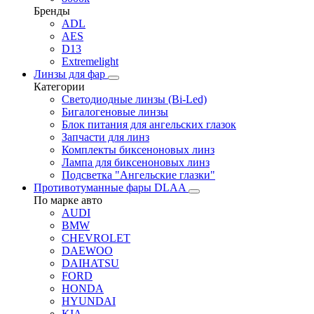
Бренды
ADL
AES
D13
Extremelight
Линзы для фар
Категории
Светодиодные линзы (Bi-Led)
Бигалогеновые линзы
Блок питания для ангельских глазок
Запчасти для линз
Комплекты биксеноновых линз
Лампа для биксеноновых линз
Подсветка "Ангельские глазки"
Противотуманные фары DLAA
По марке авто
AUDI
BMW
CHEVROLET
DAEWOO
DAIHATSU
FORD
HONDA
HYUNDAI
KIA