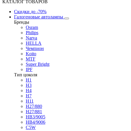
КАТАЛОГ ТОВАРОВ
Скидки
до -70%
Галогеновые автолампы
Бренды
Osram
Philips
Narva
HELLA
Чемпион
Koito
MTF
Super Bright
IPF
Тип цоколя
H1
H3
H4
H7
H11
H27/880
H27/881
HB3/9005
HB4/9006
C5W