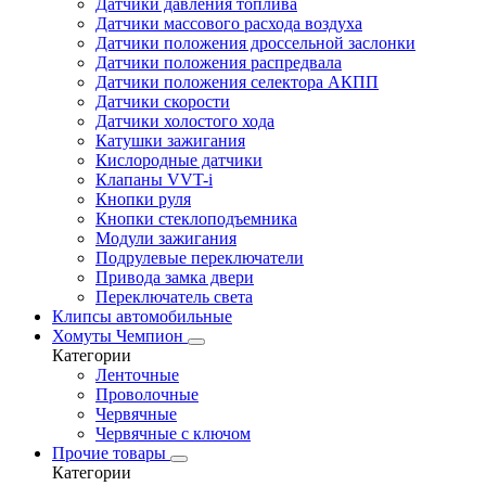
Датчики давления топлива
Датчики массового расхода воздуха
Датчики положения дроссельной заслонки
Датчики положения распредвала
Датчики положения селектора АКПП
Датчики скорости
Датчики холостого хода
Катушки зажигания
Кислородные датчики
Клапаны VVT-i
Кнопки руля
Кнопки стеклоподъемника
Модули зажигания
Подрулевые переключатели
Привода замка двери
Переключатель света
Клипсы автомобильные
Хомуты Чемпион
Категории
Ленточные
Проволочные
Червячные
Червячные с ключом
Прочие товары
Категории