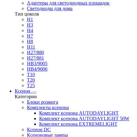
Адаптеры для светодиодных площадок
Светодиоды для дома
Тип цоколя
H1
H3
H4
H7
H8
H11
H27/880
H27/881
HB3/9005
HB4/9006
T10
T20
T25
Ксенон
Категории
Блоки розжига
Комплекты ксенона
Комплект ксенона AUTODAYLIGHT
Комплект ксенона AUTODAYLIGHT 50W
Комплект ксенона EXTREMELIGHT
Ксенон DC
Ксеноновые лампы