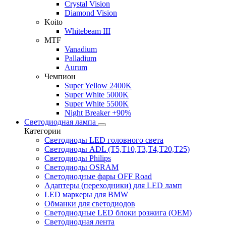
Crystal Vision
Diamond Vision
Koito
Whitebeam III
MTF
Vanadium
Palladium
Aurum
Чемпион
Super Yellow 2400K
Super White 5000K
Super White 5500K
Night Breaker +90%
Светодиодная лампа
Категории
Светодиоды LED головного света
Светодиоды ADL (T5,T10,T3,T4,T20,T25)
Светодиоды Philips
Светодиоды OSRAM
Светодиодные фары OFF Road
Адаптеры (переходники) для LED ламп
LED маркеры для BMW
Обманки для светодиодов
Светодиодные LED блоки розжига (OEM)
Светодиодная лента