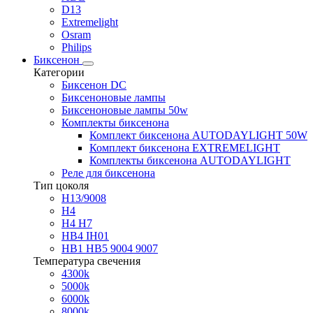
D13
Extremelight
Osram
Philips
Биксенон
Категории
Биксенон DC
Биксеноновые лампы
Биксеноновые лампы 50w
Комплекты биксенона
Комплект биксенона AUTODAYLIGHT 50W
Комплект биксенона EXTREMELIGHT
Комплекты биксенона AUTODAYLIGHT
Реле для биксенона
Тип цоколя
H13/9008
H4
H4 H7
HB4 IH01
HB1 HB5 9004 9007
Температура свечения
4300k
5000k
6000k
8000k