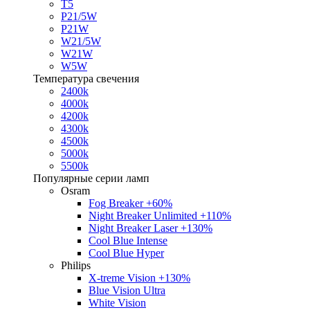
T5
P21/5W
P21W
W21/5W
W21W
W5W
Температура свечения
2400k
4000k
4200k
4300k
4500k
5000k
5500k
Популярные серии ламп
Osram
Fog Breaker +60%
Night Breaker Unlimited +110%
Night Breaker Laser +130%
Cool Blue Intense
Cool Blue Hyper
Philips
X-treme Vision +130%
Blue Vision Ultra
White Vision