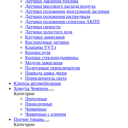
Датчики давления топлива
Датчики массового расхода воздуха
Датчики положения дроссельной заслонки
Датчики положения распредвала
Датчики положения селектора АКПП
Датчики скорости
Датчики холостого хода
Катушки зажигания
Кислородные датчики
Клапаны VVT-i
Кнопки руля
Кнопки стеклоподъемника
Модули зажигания
Подрулевые переключатели
Привода замка двери
Переключатель света
Клипсы автомобильные
Хомуты Чемпион
Категории
Ленточные
Проволочные
Червячные
Червячные с ключом
Прочие товары
Категории