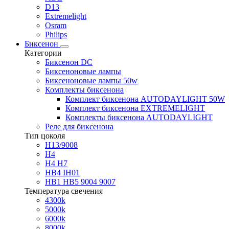
D13
Extremelight
Osram
Philips
Биксенон
Категории
Биксенон DC
Биксеноновые лампы
Биксеноновые лампы 50w
Комплекты биксенона
Комплект биксенона AUTODAYLIGHT 50W
Комплект биксенона EXTREMELIGHT
Комплекты биксенона AUTODAYLIGHT
Реле для биксенона
Тип цоколя
H13/9008
H4
H4 H7
HB4 IH01
HB1 HB5 9004 9007
Температура свечения
4300k
5000k
6000k
8000k