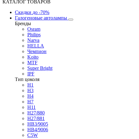
КАТАЛОГ ТОВАРОВ
Скидки
до -70%
Галогеновые автолампы
Бренды
Osram
Philips
Narva
HELLA
Чемпион
Koito
MTF
Super Bright
IPF
Тип цоколя
H1
H3
H4
H7
H11
H27/880
H27/881
HB3/9005
HB4/9006
C5W