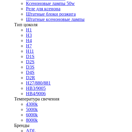
Ксеноновые лампы 50w
Реле для ксенона
Штатные блоки розжига
Штатные ксеноновые лампы
Тип цоколя
H1
H3
H4
H7
H11
D1S
D2S
D3S
D4S
D2R
H27/880/881
HB3/9005
HB4/9006
Температура свечения
4300k
5000k
6000k
8000k
Бренды
ADL