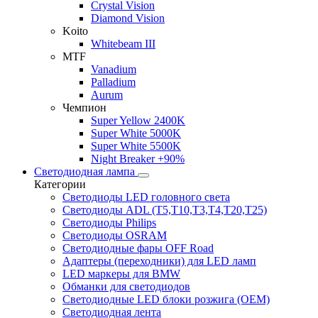
Crystal Vision
Diamond Vision
Koito
Whitebeam III
MTF
Vanadium
Palladium
Aurum
Чемпион
Super Yellow 2400K
Super White 5000K
Super White 5500K
Night Breaker +90%
Светодиодная лампа
Категории
Светодиоды LED головного света
Светодиоды ADL (T5,T10,T3,T4,T20,T25)
Светодиоды Philips
Светодиоды OSRAM
Светодиодные фары OFF Road
Адаптеры (переходники) для LED ламп
LED маркеры для BMW
Обманки для светодиодов
Светодиодные LED блоки розжига (OEM)
Светодиодная лента