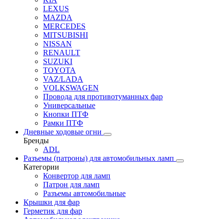
LEXUS
MAZDA
MERCEDES
MITSUBISHI
NISSAN
RENAULT
SUZUKI
TOYOTA
VAZ/LADA
VOLKSWAGEN
Провода для противотуманных фар
Универсальные
Кнопки ПТФ
Рамки ПТФ
Дневные ходовые огни
Бренды
ADL
Разъемы (патроны) для автомобильных ламп
Категории
Конвертор для ламп
Патрон для ламп
Разъемы автомобильные
Крышки для фар
Герметик для фар