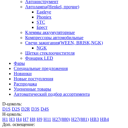
Автоинструмент
Автолампа(Henkel, прочие)
Eagleye
Phoniex
STC
Брест
Клеммы аккумуляторные
Компрессоры автомобильные
Свечи зажигания(WEEN, BRISK,NGK)
NGK
Щетки стеклоочистителя
Фонарик LED
Фары
Специальные предложения
Новинки
Новые поступления
Распродажа
Уцененные товары
Автоматический подбор ассортимента
D-цоколь:
D1S
D2S
D2R
D3S
D4S
H-цоколь:
H1
H3
H4
H7
H8
H9
H11
H27(880)
H27(881)
HB3
HB4
Доп. освещение: