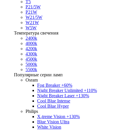
T5
P21/5W
P21W
W21/5W
W21W
W5W
Температура свечения
2400k
4000k
4200k
4300k
4500k
5000k
5500k
Популярные серии ламп
Osram
Fog Breaker +60%
Night Breaker Unlimited +110%
Night Breaker Laser +130%
Cool Blue Intense
Cool Blue Hyper
Philips
X-treme Vision +130%
Blue Vision Ultra
White Vision