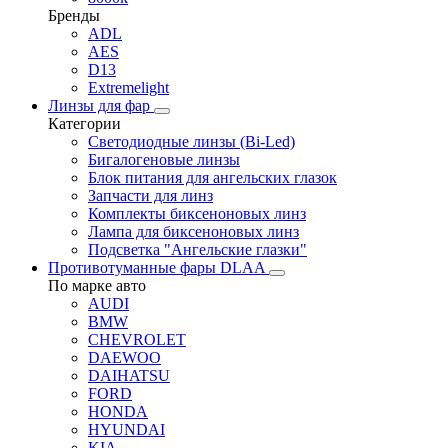
Бренды
ADL
AES
D13
Extremelight
Линзы для фар
Категории
Светодиодные линзы (Bi-Led)
Бигалогеновые линзы
Блок питания для ангельских глазок
Запчасти для линз
Комплекты биксеноновых линз
Лампа для биксеноновых линз
Подсветка "Ангельские глазки"
Противотуманные фары DLAA
По марке авто
AUDI
BMW
CHEVROLET
DAEWOO
DAIHATSU
FORD
HONDA
HYUNDAI
KIA