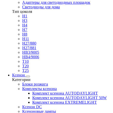
Адаптеры для светодиодных площадок
Светодиоды для дома
Тип цоколя
H1
H3
H4
H7
H8
H11
H27/880
H27/881
HB3/9005
HB4/9006
T10
T20
T25
Ксенон
Категории
Блоки розжига
Комплекты ксенона
Комплект ксенона AUTODAYLIGHT
Комплект ксенона AUTODAYLIGHT 50W
Комплект ксенона EXTREMELIGHT
Ксенон DC
Ксеноновые лампы