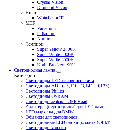
Crystal Vision
Diamond Vision
Koito
Whitebeam III
MTF
Vanadium
Palladium
Aurum
Чемпион
Super Yellow 2400K
Super White 5000K
Super White 5500K
Night Breaker +90%
Светодиодная лампа
Категории
Светодиоды LED головного света
Светодиоды ADL (T5,T10,T3,T4,T20,T25)
Светодиоды Philips
Светодиоды OSRAM
Светодиодные фары OFF Road
Адаптеры (переходники) для LED ламп
LED маркеры для BMW
Обманки для светодиодов
Светодиодные LED блоки розжига (OEM)
Светодиодная лента