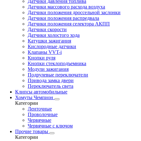
Датчики давления топлива
Датчики массового расхода воздуха
Датчики положения дроссельной заслонки
Датчики положения распредвала
Датчики положения селектора АКПП
Датчики скорости
Датчики холостого хода
Катушки зажигания
Кислородные датчики
Клапаны VVT-i
Кнопки руля
Кнопки стеклоподъемника
Модули зажигания
Подрулевые переключатели
Привода замка двери
Переключатель света
Клипсы автомобильные
Хомуты Чемпион
Категории
Ленточные
Проволочные
Червячные
Червячные с ключом
Прочие товары
Категории