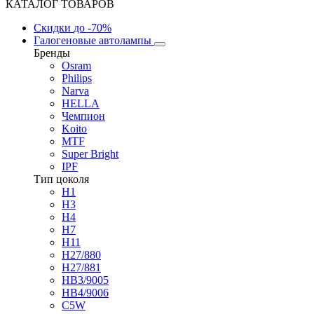
КАТАЛОГ ТОВАРОВ
Скидки
до -70%
Галогеновые автолампы
Бренды
Osram
Philips
Narva
HELLA
Чемпион
Koito
MTF
Super Bright
IPF
Тип цоколя
H1
H3
H4
H7
H11
H27/880
H27/881
HB3/9005
HB4/9006
C5W