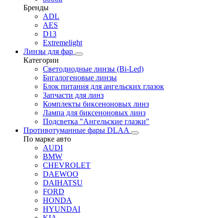
Бренды
ADL
AES
D13
Extremelight
Линзы для фар
Категории
Светодиодные линзы (Bi-Led)
Бигалогеновые линзы
Блок питания для ангельских глазок
Запчасти для линз
Комплекты биксеноновых линз
Лампа для биксеноновых линз
Подсветка "Ангельские глазки"
Противотуманные фары DLAA
По марке авто
AUDI
BMW
CHEVROLET
DAEWOO
DAIHATSU
FORD
HONDA
HYUNDAI
KIA