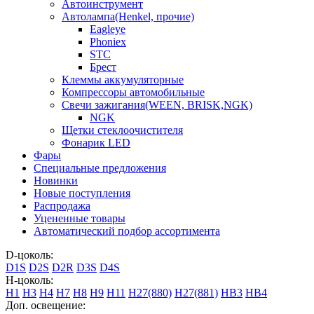
Автоинструмент
Автолампа(Henkel, прочие)
Eagleye
Phoniex
STC
Брест
Клеммы аккумуляторные
Компрессоры автомобильные
Свечи зажигания(WEEN, BRISK,NGK)
NGK
Щетки стеклоочистителя
Фонарик LED
Фары
Специальные предложения
Новинки
Новые поступления
Распродажа
Уцененные товары
Автоматический подбор ассортимента
D-цоколь:
D1S
D2S
D2R
D3S
D4S
H-цоколь:
H1
H3
H4
H7
H8
H9
H11
H27(880)
H27(881)
HB3
HB4
Доп. освещение: