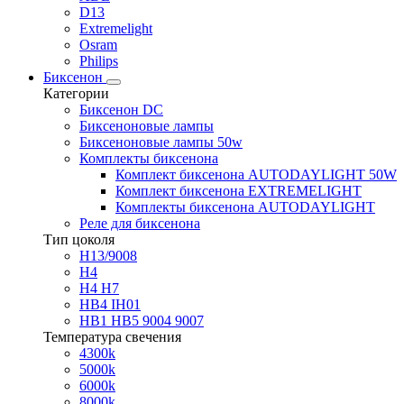
D13
Extremelight
Osram
Philips
Биксенон
Категории
Биксенон DC
Биксеноновые лампы
Биксеноновые лампы 50w
Комплекты биксенона
Комплект биксенона AUTODAYLIGHT 50W
Комплект биксенона EXTREMELIGHT
Комплекты биксенона AUTODAYLIGHT
Реле для биксенона
Тип цоколя
H13/9008
H4
H4 H7
HB4 IH01
HB1 HB5 9004 9007
Температура свечения
4300k
5000k
6000k
8000k