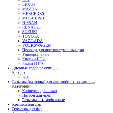
LEXUS
MAZDA
MERCEDES
MITSUBISHI
NISSAN
RENAULT
SUZUKI
TOYOTA
VAZ/LADA
VOLKSWAGEN
Провода для противотуманных фар
Универсальные
Кнопки ПТФ
Рамки ПТФ
Дневные ходовые огни
Бренды
ADL
Разъемы (патроны) для автомобильных ламп
Категории
Конвертор для ламп
Патрон для ламп
Разъемы автомобильные
Крышки для фар
Герметик для фар