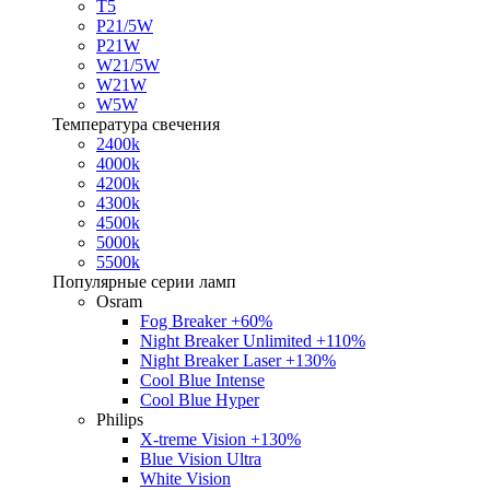
T5
P21/5W
P21W
W21/5W
W21W
W5W
Температура свечения
2400k
4000k
4200k
4300k
4500k
5000k
5500k
Популярные серии ламп
Osram
Fog Breaker +60%
Night Breaker Unlimited +110%
Night Breaker Laser +130%
Cool Blue Intense
Cool Blue Hyper
Philips
X-treme Vision +130%
Blue Vision Ultra
White Vision