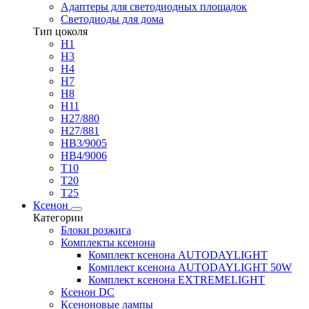
Адаптеры для светодиодных площадок
Светодиоды для дома
Тип цоколя
H1
H3
H4
H7
H8
H11
H27/880
H27/881
HB3/9005
HB4/9006
T10
T20
T25
Ксенон
Категории
Блоки розжига
Комплекты ксенона
Комплект ксенона AUTODAYLIGHT
Комплект ксенона AUTODAYLIGHT 50W
Комплект ксенона EXTREMELIGHT
Ксенон DC
Ксеноновые лампы