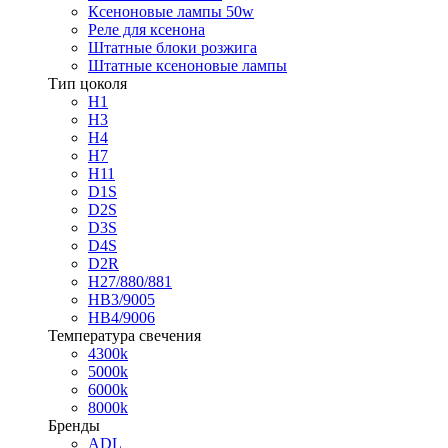
Ксеноновые лампы 50w
Реле для ксенона
Штатные блоки розжига
Штатные ксеноновые лампы
Тип цоколя
H1
H3
H4
H7
H11
D1S
D2S
D3S
D4S
D2R
H27/880/881
HB3/9005
HB4/9006
Температура свечения
4300k
5000k
6000k
8000k
Бренды
ADL