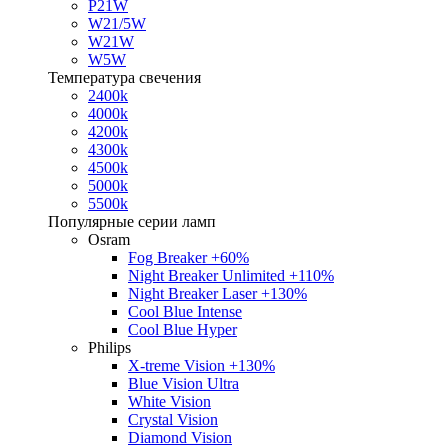
P21W
W21/5W
W21W
W5W
Температура свечения
2400k
4000k
4200k
4300k
4500k
5000k
5500k
Популярные серии ламп
Osram
Fog Breaker +60%
Night Breaker Unlimited +110%
Night Breaker Laser +130%
Cool Blue Intense
Cool Blue Hyper
Philips
X-treme Vision +130%
Blue Vision Ultra
White Vision
Crystal Vision
Diamond Vision