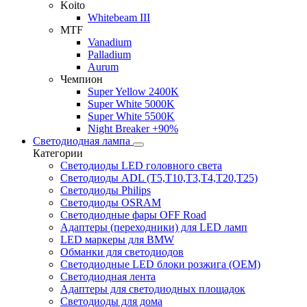
Koito
Whitebeam III
MTF
Vanadium
Palladium
Aurum
Чемпион
Super Yellow 2400K
Super White 5000K
Super White 5500K
Night Breaker +90%
Светодиодная лампа
Категории
Светодиоды LED головного света
Светодиоды ADL (T5,T10,T3,T4,T20,T25)
Светодиоды Philips
Светодиоды OSRAM
Светодиодные фары OFF Road
Адаптеры (переходники) для LED ламп
LED маркеры для BMW
Обманки для светодиодов
Светодиодные LED блоки розжига (OEM)
Светодиодная лента
Адаптеры для светодиодных площадок
Светодиоды для дома