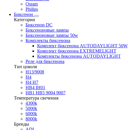
Osram
Philips
Биксенон
Категории
Биксенон DC
Биксеноновые лампы
Биксеноновые лампы 50w
Комплекты биксенона
Комплект биксенона AUTODAYLIGHT 50W
Комплект биксенона EXTREMELIGHT
Комплекты биксенона AUTODAYLIGHT
Реле для биксенона
Тип цоколя
H13/9008
H4
H4 H7
HB4 IH01
HB1 HB5 9004 9007
Температура свечения
4300k
5000k
6000k
8000k
Бренды
ADL