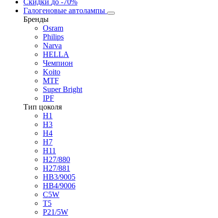
Скидки
до -70%
Галогеновые автолампы
Бренды
Osram
Philips
Narva
HELLA
Чемпион
Koito
MTF
Super Bright
IPF
Тип цоколя
H1
H3
H4
H7
H11
H27/880
H27/881
HB3/9005
HB4/9006
C5W
T5
P21/5W