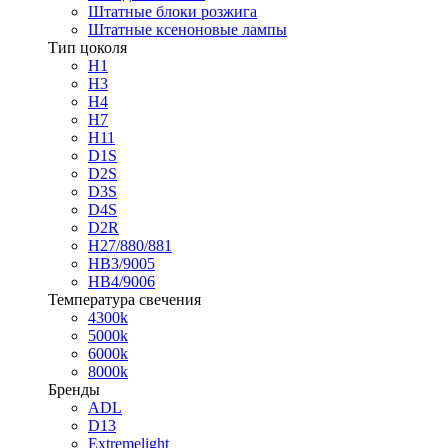
Штатные блоки розжига
Штатные ксеноновые лампы
Тип цоколя
H1
H3
H4
H7
H11
D1S
D2S
D3S
D4S
D2R
H27/880/881
HB3/9005
HB4/9006
Температура свечения
4300k
5000k
6000k
8000k
Бренды
ADL
D13
Extremelight