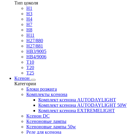
Тип цоколя
H1
H3
H4
H7
H8
H11
H27/880
H27/881
HB3/9005
HB4/9006
T10
T20
T25
Ксенон
Категории
Блоки розжига
Комплекты ксенона
Комплект ксенона AUTODAYLIGHT
Комплект ксенона AUTODAYLIGHT 50W
Комплект ксенона EXTREMELIGHT
Ксенон DC
Ксеноновые лампы
Ксеноновые лампы 50w
Реле для ксенона