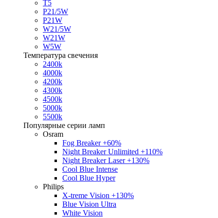
T5
P21/5W
P21W
W21/5W
W21W
W5W
Температура свечения
2400k
4000k
4200k
4300k
4500k
5000k
5500k
Популярные серии ламп
Osram
Fog Breaker +60%
Night Breaker Unlimited +110%
Night Breaker Laser +130%
Cool Blue Intense
Cool Blue Hyper
Philips
X-treme Vision +130%
Blue Vision Ultra
White Vision