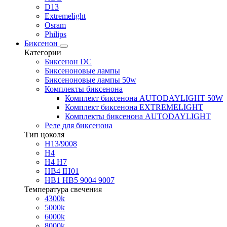
D13
Extremelight
Osram
Philips
Биксенон
Категории
Биксенон DC
Биксеноновые лампы
Биксеноновые лампы 50w
Комплекты биксенона
Комплект биксенона AUTODAYLIGHT 50W
Комплект биксенона EXTREMELIGHT
Комплекты биксенона AUTODAYLIGHT
Реле для биксенона
Тип цоколя
H13/9008
H4
H4 H7
HB4 IH01
HB1 HB5 9004 9007
Температура свечения
4300k
5000k
6000k
8000k