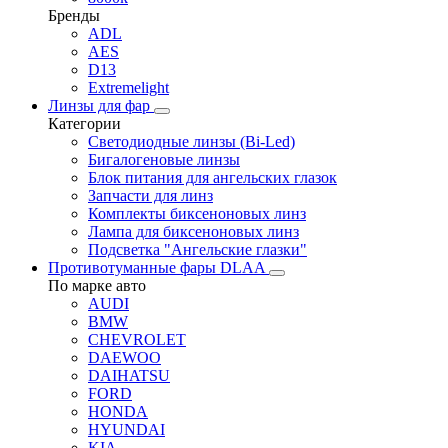
Бренды
ADL
AES
D13
Extremelight
Линзы для фар
Категории
Светодиодные линзы (Bi-Led)
Бигалогеновые линзы
Блок питания для ангельских глазок
Запчасти для линз
Комплекты биксеноновых линз
Лампа для биксеноновых линз
Подсветка "Ангельские глазки"
Противотуманные фары DLAA
По марке авто
AUDI
BMW
CHEVROLET
DAEWOO
DAIHATSU
FORD
HONDA
HYUNDAI
KIA