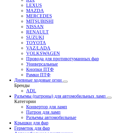
LEXUS
MAZDA
MERCEDES
MITSUBISHI
NISSAN
RENAULT
SUZUKI
TOYOTA
VAZ/LADA
VOLKSWAGEN
Провода для противотуманных фар
Универсальные
Кнопки ПТФ
Рамки ПТФ
Дневные ходовые огни
Бренды
ADL
Разъемы (патроны) для автомобильных ламп
Категории
Конвертор для ламп
Патрон для ламп
Разъемы автомобильные
Крышки для фар
Герметик для фар