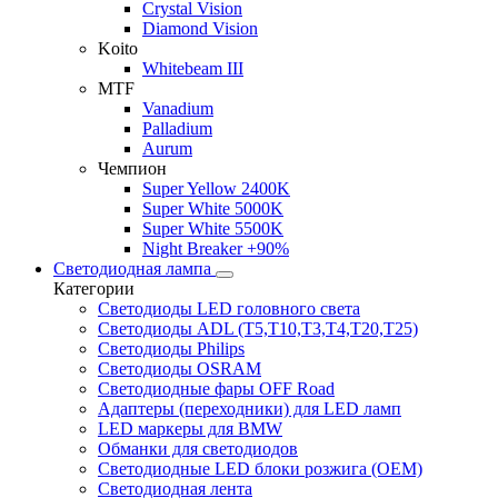
Crystal Vision
Diamond Vision
Koito
Whitebeam III
MTF
Vanadium
Palladium
Aurum
Чемпион
Super Yellow 2400K
Super White 5000K
Super White 5500K
Night Breaker +90%
Светодиодная лампа
Категории
Светодиоды LED головного света
Светодиоды ADL (T5,T10,T3,T4,T20,T25)
Светодиоды Philips
Светодиоды OSRAM
Светодиодные фары OFF Road
Адаптеры (переходники) для LED ламп
LED маркеры для BMW
Обманки для светодиодов
Светодиодные LED блоки розжига (OEM)
Светодиодная лента