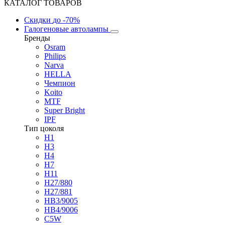
КАТАЛОГ ТОВАРОВ
Скидки
до -70%
Галогеновые автолампы
Бренды
Osram
Philips
Narva
HELLA
Чемпион
Koito
MTF
Super Bright
IPF
Тип цоколя
H1
H3
H4
H7
H11
H27/880
H27/881
HB3/9005
HB4/9006
C5W