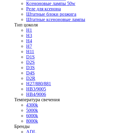
Ксеноновые лампы 50w
Реле для ксенона
Штатные блоки розжига
Штатные ксеноновые лампы
Тип цоколя
H1
H3
H4
H7
H11
D1S
D2S
D3S
D4S
D2R
H27/880/881
HB3/9005
HB4/9006
Температура свечения
4300k
5000k
6000k
8000k
Бренды
ADL