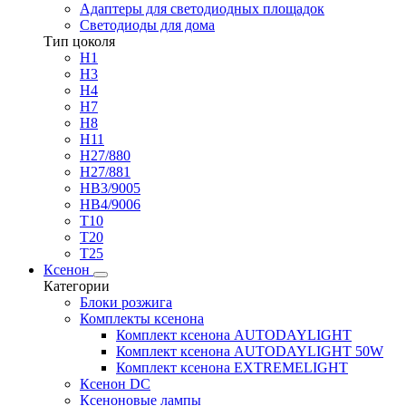
Адаптеры для светодиодных площадок
Светодиоды для дома
Тип цоколя
H1
H3
H4
H7
H8
H11
H27/880
H27/881
HB3/9005
HB4/9006
T10
T20
T25
Ксенон
Категории
Блоки розжига
Комплекты ксенона
Комплект ксенона AUTODAYLIGHT
Комплект ксенона AUTODAYLIGHT 50W
Комплект ксенона EXTREMELIGHT
Ксенон DC
Ксеноновые лампы