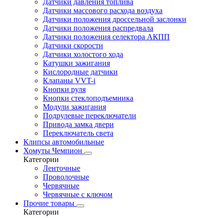
Датчики давления топлива
Датчики массового расхода воздуха
Датчики положения дроссельной заслонки
Датчики положения распредвала
Датчики положения селектора АКПП
Датчики скорости
Датчики холостого хода
Катушки зажигания
Кислородные датчики
Клапаны VVT-i
Кнопки руля
Кнопки стеклоподъемника
Модули зажигания
Подрулевые переключатели
Привода замка двери
Переключатель света
Клипсы автомобильные
Хомуты Чемпион
Категории
Ленточные
Проволочные
Червячные
Червячные с ключом
Прочие товары
Категории