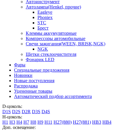
Автоинструмент
Автолампа(Henkel, прочие)
Eagleye
Phoniex
STC
Брест
Клеммы аккумуляторные
Компрессоры автомобильные
Свечи зажигания(WEEN, BRISK,NGK)
NGK
Щетки стеклоочистителя
Фонарик LED
Фары
Специальные предложения
Новинки
Новые поступления
Распродажа
Уцененные товары
Автоматический подбор ассортимента
D-цоколь:
D1S
D2S
D2R
D3S
D4S
H-цоколь:
H1
H3
H4
H7
H8
H9
H11
H27(880)
H27(881)
HB3
HB4
Доп. освещение: