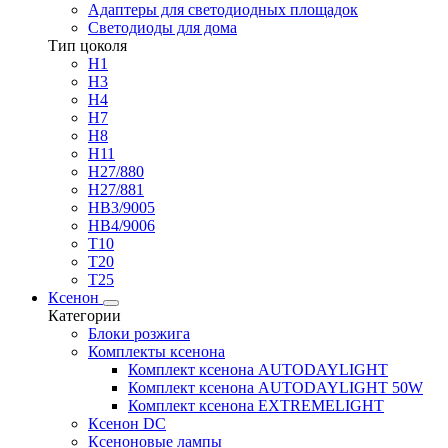
Адаптеры для светодиодных площадок
Светодиоды для дома
Тип цоколя
H1
H3
H4
H7
H8
H11
H27/880
H27/881
HB3/9005
HB4/9006
T10
T20
T25
Ксенон
Категории
Блоки розжига
Комплекты ксенона
Комплект ксенона AUTODAYLIGHT
Комплект ксенона AUTODAYLIGHT 50W
Комплект ксенона EXTREMELIGHT
Ксенон DC
Ксеноновые лампы