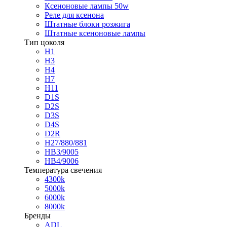
Ксеноновые лампы 50w
Реле для ксенона
Штатные блоки розжига
Штатные ксеноновые лампы
Тип цоколя
H1
H3
H4
H7
H11
D1S
D2S
D3S
D4S
D2R
H27/880/881
HB3/9005
HB4/9006
Температура свечения
4300k
5000k
6000k
8000k
Бренды
ADL