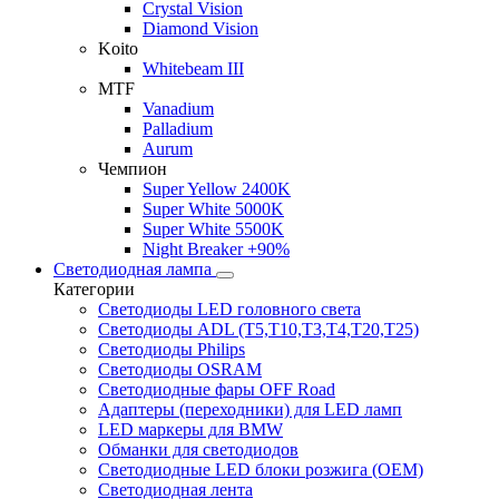
Crystal Vision
Diamond Vision
Koito
Whitebeam III
MTF
Vanadium
Palladium
Aurum
Чемпион
Super Yellow 2400K
Super White 5000K
Super White 5500K
Night Breaker +90%
Светодиодная лампа
Категории
Светодиоды LED головного света
Светодиоды ADL (T5,T10,T3,T4,T20,T25)
Светодиоды Philips
Светодиоды OSRAM
Светодиодные фары OFF Road
Адаптеры (переходники) для LED ламп
LED маркеры для BMW
Обманки для светодиодов
Светодиодные LED блоки розжига (OEM)
Светодиодная лента