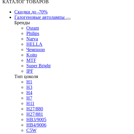
КАТАЛОГ ТОВАРОВ
Скидки
до -70%
Галогеновые автолампы
Бренды
Osram
Philips
Narva
HELLA
Чемпион
Koito
MTF
Super Bright
IPF
Тип цоколя
H1
H3
H4
H7
H11
H27/880
H27/881
HB3/9005
HB4/9006
C5W