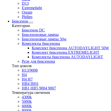
D13
Extremelight
Osram
Philips
Биксенон
Категории
Биксенон DC
Биксеноновые лампы
Биксеноновые лампы 50w
Комплекты биксенона
Комплект биксенона AUTODAYLIGHT 50W
Комплект биксенона EXTREMELIGHT
Комплекты биксенона AUTODAYLIGHT
Реле для биксенона
Тип цоколя
H13/9008
H4
H4 H7
HB4 IH01
HB1 HB5 9004 9007
Температура свечения
4300k
5000k
6000k
8000k