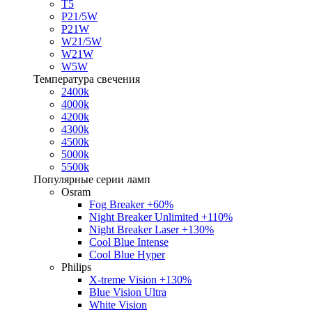
T5
P21/5W
P21W
W21/5W
W21W
W5W
Температура свечения
2400k
4000k
4200k
4300k
4500k
5000k
5500k
Популярные серии ламп
Osram
Fog Breaker +60%
Night Breaker Unlimited +110%
Night Breaker Laser +130%
Cool Blue Intense
Cool Blue Hyper
Philips
X-treme Vision +130%
Blue Vision Ultra
White Vision