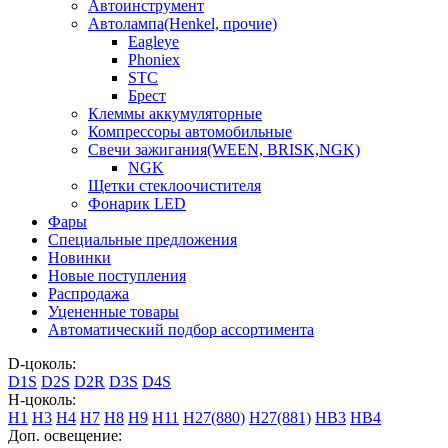
Автоинструмент
Автолампа(Henkel, прочие)
Eagleye
Phoniex
STC
Брест
Клеммы аккумуляторные
Компрессоры автомобильные
Свечи зажигания(WEEN, BRISK,NGK)
NGK
Щетки стеклоочистителя
Фонарик LED
Фары
Специальные предложения
Новинки
Новые поступления
Распродажа
Уцененные товары
Автоматический подбор ассортимента
D-цоколь:
D1S
D2S
D2R
D3S
D4S
H-цоколь:
H1
H3
H4
H7
H8
H9
H11
H27(880)
H27(881)
HB3
HB4
Доп. освещение: