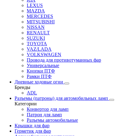
LEXUS
MAZDA
MERCEDES
MITSUBISHI
NISSAN
RENAULT
SUZUKI
TOYOTA
VAZ/LADA
VOLKSWAGEN
Провода для противотуманных фар
Универсальные
Кнопки ПТФ
Рамки ПТФ
Дневные ходовые огни
Бренды
ADL
Разъемы (патроны) для автомобильных ламп
Категории
Конвертор для ламп
Патрон для ламп
Разъемы автомобильные
Крышки для фар
Герметик для фар