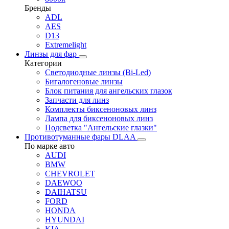
Бренды
ADL
AES
D13
Extremelight
Линзы для фар
Категории
Светодиодные линзы (Bi-Led)
Бигалогеновые линзы
Блок питания для ангельских глазок
Запчасти для линз
Комплекты биксеноновых линз
Лампа для биксеноновых линз
Подсветка "Ангельские глазки"
Противотуманные фары DLAA
По марке авто
AUDI
BMW
CHEVROLET
DAEWOO
DAIHATSU
FORD
HONDA
HYUNDAI
KIA