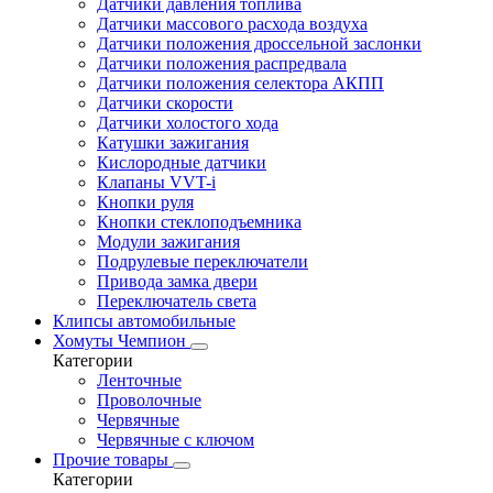
Датчики давления топлива
Датчики массового расхода воздуха
Датчики положения дроссельной заслонки
Датчики положения распредвала
Датчики положения селектора АКПП
Датчики скорости
Датчики холостого хода
Катушки зажигания
Кислородные датчики
Клапаны VVT-i
Кнопки руля
Кнопки стеклоподъемника
Модули зажигания
Подрулевые переключатели
Привода замка двери
Переключатель света
Клипсы автомобильные
Хомуты Чемпион
Категории
Ленточные
Проволочные
Червячные
Червячные с ключом
Прочие товары
Категории