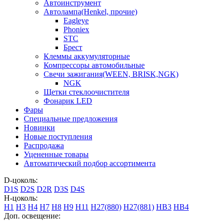
Автоинструмент
Автолампа(Henkel, прочие)
Eagleye
Phoniex
STC
Брест
Клеммы аккумуляторные
Компрессоры автомобильные
Свечи зажигания(WEEN, BRISK,NGK)
NGK
Щетки стеклоочистителя
Фонарик LED
Фары
Специальные предложения
Новинки
Новые поступления
Распродажа
Уцененные товары
Автоматический подбор ассортимента
D-цоколь:
D1S
D2S
D2R
D3S
D4S
H-цоколь:
H1
H3
H4
H7
H8
H9
H11
H27(880)
H27(881)
HB3
HB4
Доп. освещение: