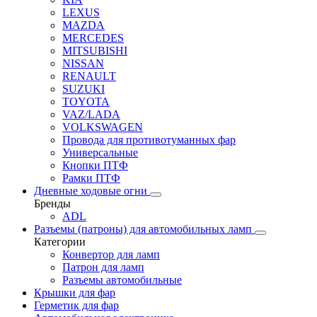
LEXUS
MAZDA
MERCEDES
MITSUBISHI
NISSAN
RENAULT
SUZUKI
TOYOTA
VAZ/LADA
VOLKSWAGEN
Провода для противотуманных фар
Универсальные
Кнопки ПТФ
Рамки ПТФ
Дневные ходовые огни
Бренды
ADL
Разъемы (патроны) для автомобильных ламп
Категории
Конвертор для ламп
Патрон для ламп
Разъемы автомобильные
Крышки для фар
Герметик для фар