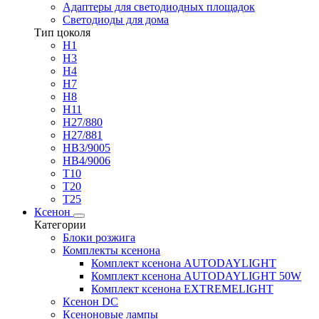
Адаптеры для светодиодных площадок
Светодиоды для дома
Тип цоколя
H1
H3
H4
H7
H8
H11
H27/880
H27/881
HB3/9005
HB4/9006
T10
T20
T25
Ксенон
Категории
Блоки розжига
Комплекты ксенона
Комплект ксенона AUTODAYLIGHT
Комплект ксенона AUTODAYLIGHT 50W
Комплект ксенона EXTREMELIGHT
Ксенон DC
Ксеноновые лампы