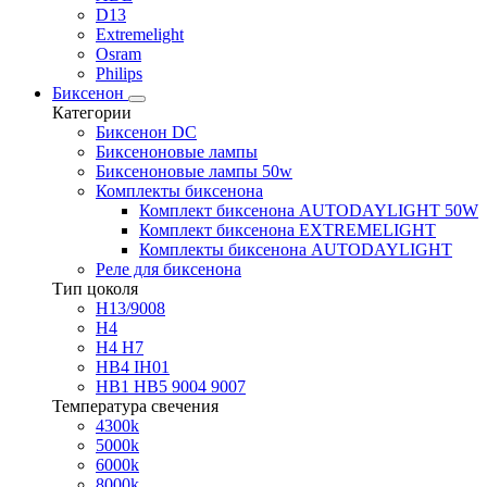
D13
Extremelight
Osram
Philips
Биксенон
Категории
Биксенон DC
Биксеноновые лампы
Биксеноновые лампы 50w
Комплекты биксенона
Комплект биксенона AUTODAYLIGHT 50W
Комплект биксенона EXTREMELIGHT
Комплекты биксенона AUTODAYLIGHT
Реле для биксенона
Тип цоколя
H13/9008
H4
H4 H7
HB4 IH01
HB1 HB5 9004 9007
Температура свечения
4300k
5000k
6000k
8000k