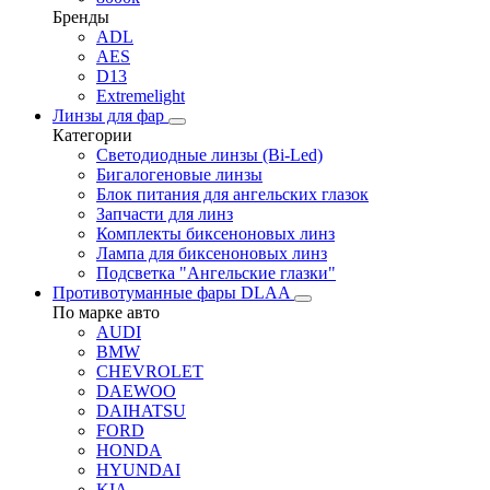
Бренды
ADL
AES
D13
Extremelight
Линзы для фар
Категории
Светодиодные линзы (Bi-Led)
Бигалогеновые линзы
Блок питания для ангельских глазок
Запчасти для линз
Комплекты биксеноновых линз
Лампа для биксеноновых линз
Подсветка "Ангельские глазки"
Противотуманные фары DLAA
По марке авто
AUDI
BMW
CHEVROLET
DAEWOO
DAIHATSU
FORD
HONDA
HYUNDAI
KIA