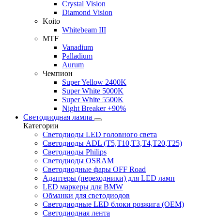
Crystal Vision
Diamond Vision
Koito
Whitebeam III
MTF
Vanadium
Palladium
Aurum
Чемпион
Super Yellow 2400K
Super White 5000K
Super White 5500K
Night Breaker +90%
Светодиодная лампа
Категории
Светодиоды LED головного света
Светодиоды ADL (T5,T10,T3,T4,T20,T25)
Светодиоды Philips
Светодиоды OSRAM
Светодиодные фары OFF Road
Адаптеры (переходники) для LED ламп
LED маркеры для BMW
Обманки для светодиодов
Светодиодные LED блоки розжига (OEM)
Светодиодная лента