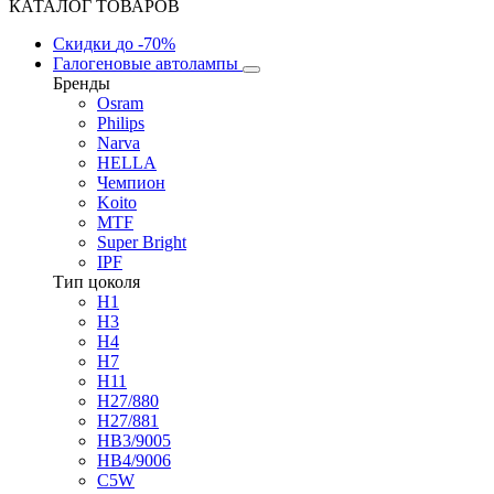
КАТАЛОГ ТОВАРОВ
Скидки
до -70%
Галогеновые автолампы
Бренды
Osram
Philips
Narva
HELLA
Чемпион
Koito
MTF
Super Bright
IPF
Тип цоколя
H1
H3
H4
H7
H11
H27/880
H27/881
HB3/9005
HB4/9006
C5W