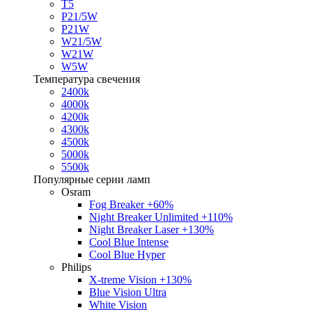
T5
P21/5W
P21W
W21/5W
W21W
W5W
Температура свечения
2400k
4000k
4200k
4300k
4500k
5000k
5500k
Популярные серии ламп
Osram
Fog Breaker +60%
Night Breaker Unlimited +110%
Night Breaker Laser +130%
Cool Blue Intense
Cool Blue Hyper
Philips
X-treme Vision +130%
Blue Vision Ultra
White Vision