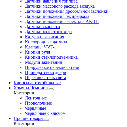
Датчики давления топлива
Датчики массового расхода воздуха
Датчики положения дроссельной заслонки
Датчики положения распредвала
Датчики положения селектора АКПП
Датчики скорости
Датчики холостого хода
Катушки зажигания
Кислородные датчики
Клапаны VVT-i
Кнопки руля
Кнопки стеклоподъемника
Модули зажигания
Подрулевые переключатели
Привода замка двери
Переключатель света
Клипсы автомобильные
Хомуты Чемпион
Категории
Ленточные
Проволочные
Червячные
Червячные с ключом
Прочие товары
Категории