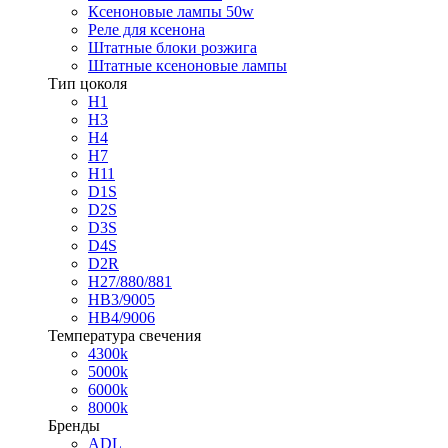
Ксеноновые лампы 50w
Реле для ксенона
Штатные блоки розжига
Штатные ксеноновые лампы
Тип цоколя
H1
H3
H4
H7
H11
D1S
D2S
D3S
D4S
D2R
H27/880/881
HB3/9005
HB4/9006
Температура свечения
4300k
5000k
6000k
8000k
Бренды
ADL