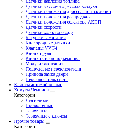
Датчики давления топлива
Датчики массового расхода воздуха
Датчики положения дроссельной заслонки
Датчики положения распредвала
Датчики положения селектора АКПП
Датчики скорости
Датчики холостого хода
Катушки зажигания
Кислородные датчики
Клапаны VVT-i
Кнопки руля
Кнопки стеклоподъемника
Модули зажигания
Подрулевые переключатели
Привода замка двери
Переключатель света
Клипсы автомобильные
Хомуты Чемпион
Категории
Ленточные
Проволочные
Червячные
Червячные с ключом
Прочие товары
Категории