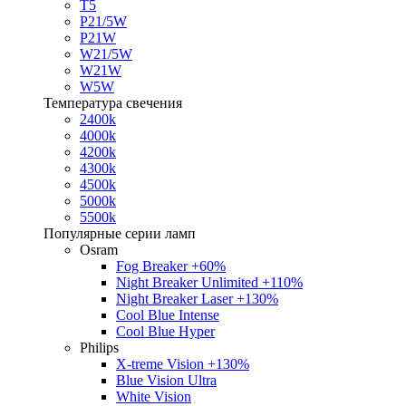
T5
P21/5W
P21W
W21/5W
W21W
W5W
Температура свечения
2400k
4000k
4200k
4300k
4500k
5000k
5500k
Популярные серии ламп
Osram
Fog Breaker +60%
Night Breaker Unlimited +110%
Night Breaker Laser +130%
Cool Blue Intense
Cool Blue Hyper
Philips
X-treme Vision +130%
Blue Vision Ultra
White Vision