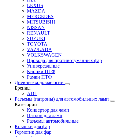
LEXUS
MAZDA
MERCEDES
MITSUBISHI
NISSAN
RENAULT
SUZUKI
TOYOTA
VAZ/LADA
VOLKSWAGEN
Провода для противотуманных фар
Универсальные
Кнопки ПТФ
Рамки ПТФ
Дневные ходовые огни
Бренды
ADL
Разъемы (патроны) для автомобильных ламп
Категории
Конвертор для ламп
Патрон для ламп
Разъемы автомобильные
Крышки для фар
Герметик для фар