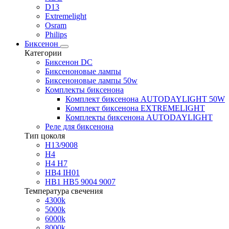
D13
Extremelight
Osram
Philips
Биксенон
Категории
Биксенон DC
Биксеноновые лампы
Биксеноновые лампы 50w
Комплекты биксенона
Комплект биксенона AUTODAYLIGHT 50W
Комплект биксенона EXTREMELIGHT
Комплекты биксенона AUTODAYLIGHT
Реле для биксенона
Тип цоколя
H13/9008
H4
H4 H7
HB4 IH01
HB1 HB5 9004 9007
Температура свечения
4300k
5000k
6000k
8000k