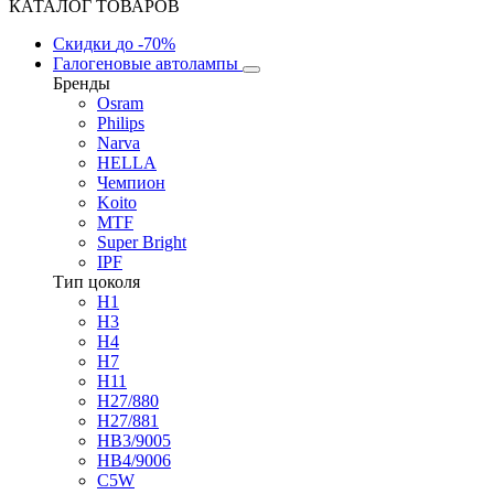
КАТАЛОГ ТОВАРОВ
Скидки
до -70%
Галогеновые автолампы
Бренды
Osram
Philips
Narva
HELLA
Чемпион
Koito
MTF
Super Bright
IPF
Тип цоколя
H1
H3
H4
H7
H11
H27/880
H27/881
HB3/9005
HB4/9006
C5W