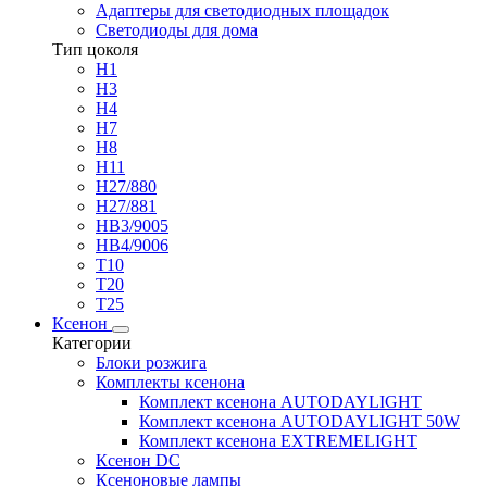
Адаптеры для светодиодных площадок
Светодиоды для дома
Тип цоколя
H1
H3
H4
H7
H8
H11
H27/880
H27/881
HB3/9005
HB4/9006
T10
T20
T25
Ксенон
Категории
Блоки розжига
Комплекты ксенона
Комплект ксенона AUTODAYLIGHT
Комплект ксенона AUTODAYLIGHT 50W
Комплект ксенона EXTREMELIGHT
Ксенон DC
Ксеноновые лампы