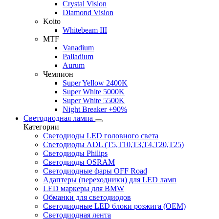
Crystal Vision
Diamond Vision
Koito
Whitebeam III
MTF
Vanadium
Palladium
Aurum
Чемпион
Super Yellow 2400K
Super White 5000K
Super White 5500K
Night Breaker +90%
Светодиодная лампа
Категории
Светодиоды LED головного света
Светодиоды ADL (T5,T10,T3,T4,T20,T25)
Светодиоды Philips
Светодиоды OSRAM
Светодиодные фары OFF Road
Адаптеры (переходники) для LED ламп
LED маркеры для BMW
Обманки для светодиодов
Светодиодные LED блоки розжига (OEM)
Светодиодная лента