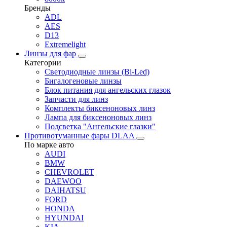
Бренды
ADL
AES
D13
Extremelight
Линзы для фар
Категории
Светодиодные линзы (Bi-Led)
Бигалогеновые линзы
Блок питания для ангельских глазок
Запчасти для линз
Комплекты биксеноновых линз
Лампа для биксеноновых линз
Подсветка "Ангельские глазки"
Противотуманные фары DLAA
По марке авто
AUDI
BMW
CHEVROLET
DAEWOO
DAIHATSU
FORD
HONDA
HYUNDAI
KIA