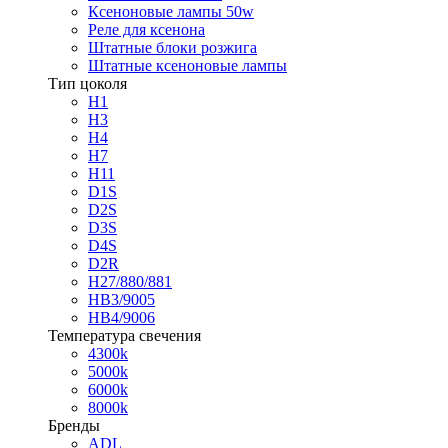
Ксеноновые лампы 50w
Реле для ксенона
Штатные блоки розжига
Штатные ксеноновые лампы
Тип цоколя
H1
H3
H4
H7
H11
D1S
D2S
D3S
D4S
D2R
H27/880/881
HB3/9005
HB4/9006
Температура свечения
4300k
5000k
6000k
8000k
Бренды
ADL