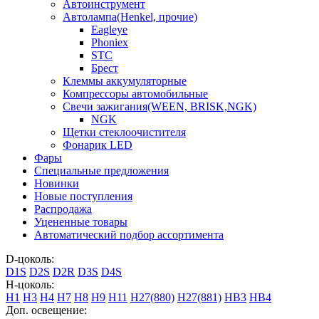
Автоинструмент
Автолампа(Henkel, прочие)
Eagleye
Phoniex
STC
Брест
Клеммы аккумуляторные
Компрессоры автомобильные
Свечи зажигания(WEEN, BRISK,NGK)
NGK
Щетки стеклоочистителя
Фонарик LED
Фары
Специальные предложения
Новинки
Новые поступления
Распродажа
Уцененные товары
Автоматический подбор ассортимента
D-цоколь:
D1S
D2S
D2R
D3S
D4S
H-цоколь:
H1
H3
H4
H7
H8
H9
H11
H27(880)
H27(881)
HB3
HB4
Доп. освещение: