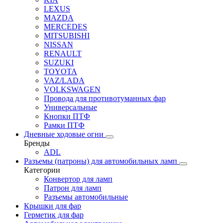
LEXUS
MAZDA
MERCEDES
MITSUBISHI
NISSAN
RENAULT
SUZUKI
TOYOTA
VAZ/LADA
VOLKSWAGEN
Провода для противотуманных фар
Универсальные
Кнопки ПТФ
Рамки ПТФ
Дневные ходовые огни
Бренды
ADL
Разъемы (патроны) для автомобильных ламп
Категории
Конвертор для ламп
Патрон для ламп
Разъемы автомобильные
Крышки для фар
Герметик для фар