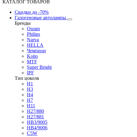
КАТАЛОГ ТОВАРОВ
Скидки
до -70%
Галогеновые автолампы
Бренды
Osram
Philips
Narva
HELLA
Чемпион
Koito
MTF
Super Bright
IPF
Тип цоколя
H1
H3
H4
H7
H11
H27/880
H27/881
HB3/9005
HB4/9006
C5W