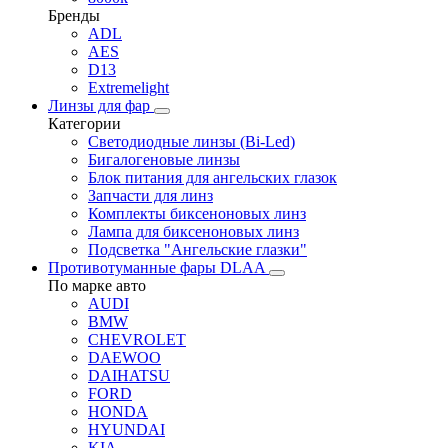
Бренды
ADL
AES
D13
Extremelight
Линзы для фар
Категории
Светодиодные линзы (Bi-Led)
Бигалогеновые линзы
Блок питания для ангельских глазок
Запчасти для линз
Комплекты биксеноновых линз
Лампа для биксеноновых линз
Подсветка "Ангельские глазки"
Противотуманные фары DLAA
По марке авто
AUDI
BMW
CHEVROLET
DAEWOO
DAIHATSU
FORD
HONDA
HYUNDAI
KIA