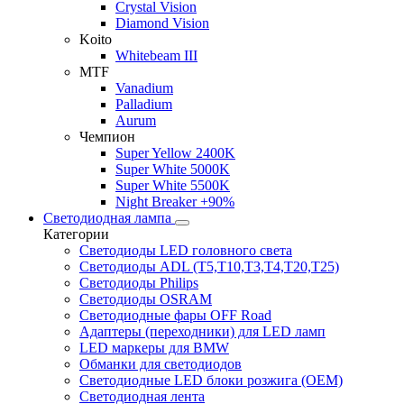
Crystal Vision
Diamond Vision
Koito
Whitebeam III
MTF
Vanadium
Palladium
Aurum
Чемпион
Super Yellow 2400K
Super White 5000K
Super White 5500K
Night Breaker +90%
Светодиодная лампа
Категории
Светодиоды LED головного света
Светодиоды ADL (T5,T10,T3,T4,T20,T25)
Светодиоды Philips
Светодиоды OSRAM
Светодиодные фары OFF Road
Адаптеры (переходники) для LED ламп
LED маркеры для BMW
Обманки для светодиодов
Светодиодные LED блоки розжига (OEM)
Светодиодная лента