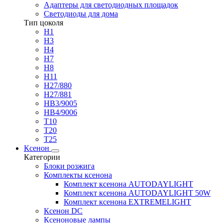
Адаптеры для светодиодных площадок
Светодиоды для дома
Тип цоколя
H1
H3
H4
H7
H8
H11
H27/880
H27/881
HB3/9005
HB4/9006
T10
T20
T25
Ксенон
Категории
Блоки розжига
Комплекты ксенона
Комплект ксенона AUTODAYLIGHT
Комплект ксенона AUTODAYLIGHT 50W
Комплект ксенона EXTREMELIGHT
Ксенон DC
Ксеноновые лампы