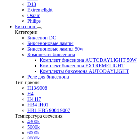
D13
Extremelight
Osram
Philips
Биксенон
Категории
Биксенон DC
Биксеноновые лампы
Биксеноновые лампы 50w
Комплекты биксенона
Комплект биксенона AUTODAYLIGHT 50W
Комплект биксенона EXTREMELIGHT
Комплекты биксенона AUTODAYLIGHT
Реле для биксенона
Тип цоколя
H13/9008
H4
H4 H7
HB4 IH01
HB1 HB5 9004 9007
Температура свечения
4300k
5000k
6000k
8000k