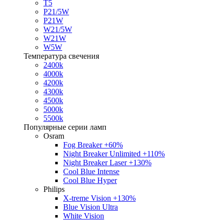
T5
P21/5W
P21W
W21/5W
W21W
W5W
Температура свечения
2400k
4000k
4200k
4300k
4500k
5000k
5500k
Популярные серии ламп
Osram
Fog Breaker +60%
Night Breaker Unlimited +110%
Night Breaker Laser +130%
Cool Blue Intense
Cool Blue Hyper
Philips
X-treme Vision +130%
Blue Vision Ultra
White Vision