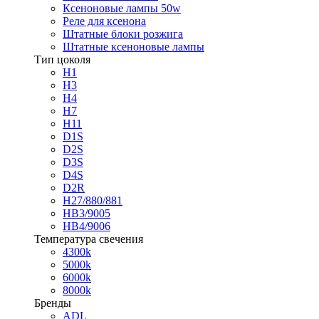
Ксеноновые лампы 50w
Реле для ксенона
Штатные блоки розжига
Штатные ксеноновые лампы
Тип цоколя
H1
H3
H4
H7
H11
D1S
D2S
D3S
D4S
D2R
H27/880/881
HB3/9005
HB4/9006
Температура свечения
4300k
5000k
6000k
8000k
Бренды
ADL