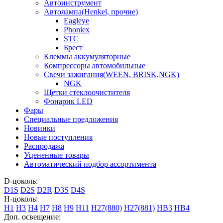
Автоинструмент
Автолампа(Henkel, прочие)
Eagleye
Phoniex
STC
Брест
Клеммы аккумуляторные
Компрессоры автомобильные
Свечи зажигания(WEEN, BRISK,NGK)
NGK
Щетки стеклоочистителя
Фонарик LED
Фары
Специальные предложения
Новинки
Новые поступления
Распродажа
Уцененные товары
Автоматический подбор ассортимента
D-цоколь:
D1S
D2S
D2R
D3S
D4S
H-цоколь:
H1
H3
H4
H7
H8
H9
H11
H27(880)
H27(881)
HB3
HB4
Доп. освещение: