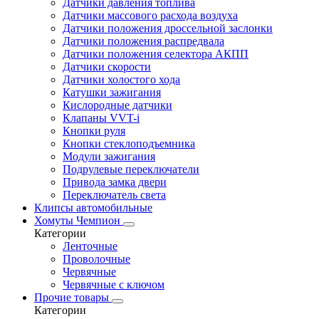
Датчики давления топлива
Датчики массового расхода воздуха
Датчики положения дроссельной заслонки
Датчики положения распредвала
Датчики положения селектора АКПП
Датчики скорости
Датчики холостого хода
Катушки зажигания
Кислородные датчики
Клапаны VVT-i
Кнопки руля
Кнопки стеклоподъемника
Модули зажигания
Подрулевые переключатели
Привода замка двери
Переключатель света
Клипсы автомобильные
Хомуты Чемпион
Категории
Ленточные
Проволочные
Червячные
Червячные с ключом
Прочие товары
Категории