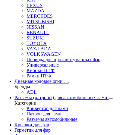
LEXUS
MAZDA
MERCEDES
MITSUBISHI
NISSAN
RENAULT
SUZUKI
TOYOTA
VAZ/LADA
VOLKSWAGEN
Провода для противотуманных фар
Универсальные
Кнопки ПТФ
Рамки ПТФ
Дневные ходовые огни
Бренды
ADL
Разъемы (патроны) для автомобильных ламп
Категории
Конвертор для ламп
Патрон для ламп
Разъемы автомобильные
Крышки для фар
Герметик для фар