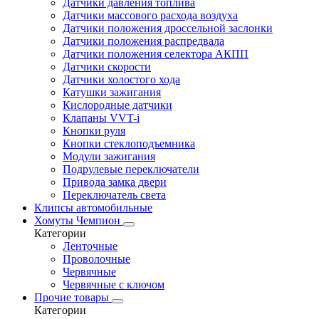
Датчики давления топлива
Датчики массового расхода воздуха
Датчики положения дроссельной заслонки
Датчики положения распредвала
Датчики положения селектора АКПП
Датчики скорости
Датчики холостого хода
Катушки зажигания
Кислородные датчики
Клапаны VVT-i
Кнопки руля
Кнопки стеклоподъемника
Модули зажигания
Подрулевые переключатели
Привода замка двери
Переключатель света
Клипсы автомобильные
Хомуты Чемпион
Категории
Ленточные
Проволочные
Червячные
Червячные с ключом
Прочие товары
Категории