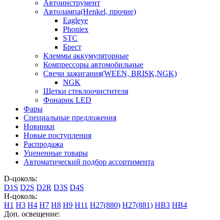
Автоинструмент
Автолампа(Henkel, прочие)
Eagleye
Phoniex
STC
Брест
Клеммы аккумуляторные
Компрессоры автомобильные
Свечи зажигания(WEEN, BRISK,NGK)
NGK
Щетки стеклоочистителя
Фонарик LED
Фары
Специальные предложения
Новинки
Новые поступления
Распродажа
Уцененные товары
Автоматический подбор ассортимента
D-цоколь:
D1S
D2S
D2R
D3S
D4S
H-цоколь:
H1
H3
H4
H7
H8
H9
H11
H27(880)
H27(881)
HB3
HB4
Доп. освещение: