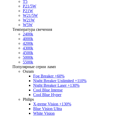
T5
P21/5W
P21W
W21/5W
W21W
W5W
Температура свечения
2400k
4000k
4200k
4300k
4500k
5000k
5500k
Популярные серии ламп
Osram
Fog Breaker +60%
Night Breaker Unlimited +110%
Night Breaker Laser +130%
Cool Blue Intense
Cool Blue Hyper
Philips
X-treme Vision +130%
Blue Vision Ultra
White Vision