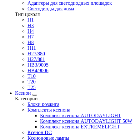
Адаптеры для светодиодных площадок
Светодиоды для дома
Тип цоколя
H1
H3
H4
H7
H8
H11
H27/880
H27/881
HB3/9005
HB4/9006
T10
T20
T25
Ксенон
Категории
Блоки розжига
Комплекты ксенона
Комплект ксенона AUTODAYLIGHT
Комплект ксенона AUTODAYLIGHT 50W
Комплект ксенона EXTREMELIGHT
Ксенон DC
Ксеноновые лампы