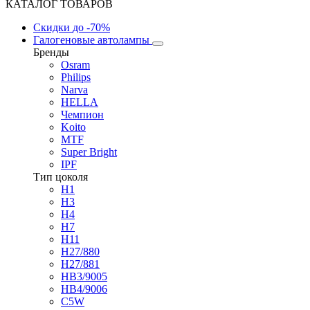
КАТАЛОГ ТОВАРОВ
Скидки
до -70%
Галогеновые автолампы
Бренды
Osram
Philips
Narva
HELLA
Чемпион
Koito
MTF
Super Bright
IPF
Тип цоколя
H1
H3
H4
H7
H11
H27/880
H27/881
HB3/9005
HB4/9006
C5W