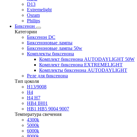
D13
Extremelight
Osram
Philips
Биксенон
Категории
Биксенон DC
Биксеноновые лампы
Биксеноновые лампы 50w
Комплекты биксенона
Комплект биксенона AUTODAYLIGHT 50W
Комплект биксенона EXTREMELIGHT
Комплекты биксенона AUTODAYLIGHT
Реле для биксенона
Тип цоколя
H13/9008
H4
H4 H7
HB4 IH01
HB1 HB5 9004 9007
Температура свечения
4300k
5000k
6000k
8000k