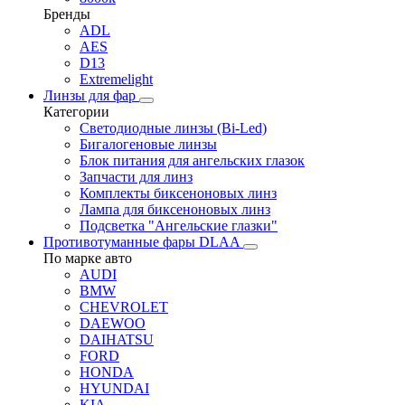
Бренды
ADL
AES
D13
Extremelight
Линзы для фар
Категории
Светодиодные линзы (Bi-Led)
Бигалогеновые линзы
Блок питания для ангельских глазок
Запчасти для линз
Комплекты биксеноновых линз
Лампа для биксеноновых линз
Подсветка "Ангельские глазки"
Противотуманные фары DLAA
По марке авто
AUDI
BMW
CHEVROLET
DAEWOO
DAIHATSU
FORD
HONDA
HYUNDAI
KIA