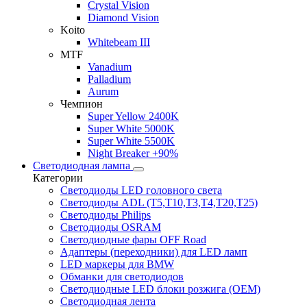
Crystal Vision
Diamond Vision
Koito
Whitebeam III
MTF
Vanadium
Palladium
Aurum
Чемпион
Super Yellow 2400K
Super White 5000K
Super White 5500K
Night Breaker +90%
Светодиодная лампа
Категории
Светодиоды LED головного света
Светодиоды ADL (T5,T10,T3,T4,T20,T25)
Светодиоды Philips
Светодиоды OSRAM
Светодиодные фары OFF Road
Адаптеры (переходники) для LED ламп
LED маркеры для BMW
Обманки для светодиодов
Светодиодные LED блоки розжига (OEM)
Светодиодная лента