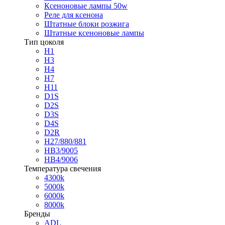
Ксеноновые лампы 50w
Реле для ксенона
Штатные блоки розжига
Штатные ксеноновые лампы
Тип цоколя
H1
H3
H4
H7
H11
D1S
D2S
D3S
D4S
D2R
H27/880/881
HB3/9005
HB4/9006
Температура свечения
4300k
5000k
6000k
8000k
Бренды
ADL