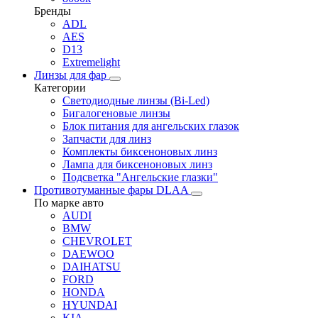
Бренды
ADL
AES
D13
Extremelight
Линзы для фар
Категории
Светодиодные линзы (Bi-Led)
Бигалогеновые линзы
Блок питания для ангельских глазок
Запчасти для линз
Комплекты биксеноновых линз
Лампа для биксеноновых линз
Подсветка "Ангельские глазки"
Противотуманные фары DLAA
По марке авто
AUDI
BMW
CHEVROLET
DAEWOO
DAIHATSU
FORD
HONDA
HYUNDAI
KIA