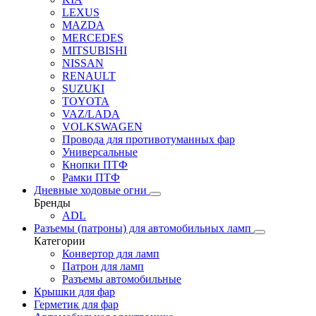
LEXUS
MAZDA
MERCEDES
MITSUBISHI
NISSAN
RENAULT
SUZUKI
TOYOTA
VAZ/LADA
VOLKSWAGEN
Провода для противотуманных фар
Универсальные
Кнопки ПТФ
Рамки ПТФ
Дневные ходовые огни
Бренды
ADL
Разъемы (патроны) для автомобильных ламп
Категории
Конвертор для ламп
Патрон для ламп
Разъемы автомобильные
Крышки для фар
Герметик для фар