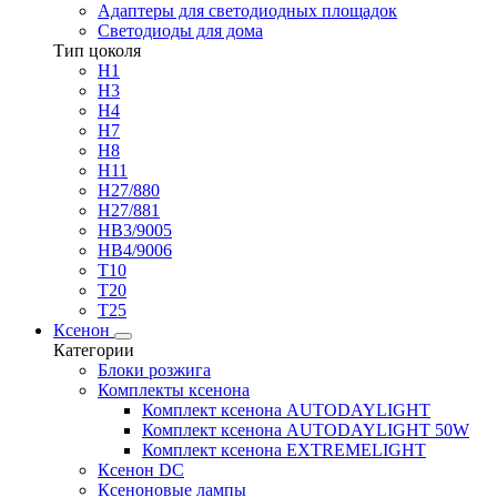
Адаптеры для светодиодных площадок
Светодиоды для дома
Тип цоколя
H1
H3
H4
H7
H8
H11
H27/880
H27/881
HB3/9005
HB4/9006
T10
T20
T25
Ксенон
Категории
Блоки розжига
Комплекты ксенона
Комплект ксенона AUTODAYLIGHT
Комплект ксенона AUTODAYLIGHT 50W
Комплект ксенона EXTREMELIGHT
Ксенон DC
Ксеноновые лампы