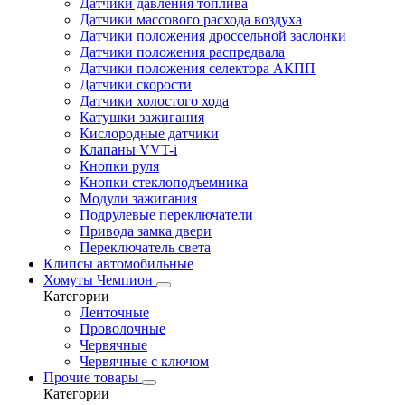
Датчики давления топлива
Датчики массового расхода воздуха
Датчики положения дроссельной заслонки
Датчики положения распредвала
Датчики положения селектора АКПП
Датчики скорости
Датчики холостого хода
Катушки зажигания
Кислородные датчики
Клапаны VVT-i
Кнопки руля
Кнопки стеклоподъемника
Модули зажигания
Подрулевые переключатели
Привода замка двери
Переключатель света
Клипсы автомобильные
Хомуты Чемпион
Категории
Ленточные
Проволочные
Червячные
Червячные с ключом
Прочие товары
Категории