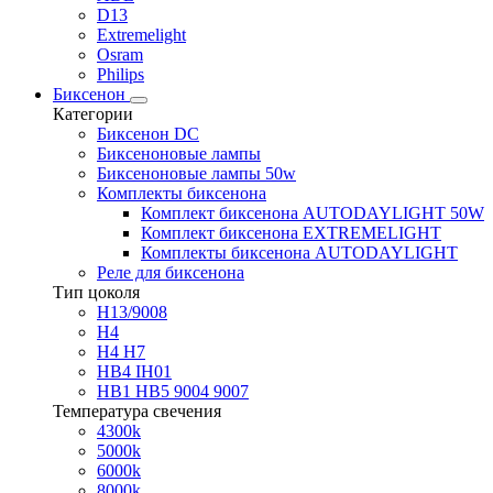
D13
Extremelight
Osram
Philips
Биксенон
Категории
Биксенон DC
Биксеноновые лампы
Биксеноновые лампы 50w
Комплекты биксенона
Комплект биксенона AUTODAYLIGHT 50W
Комплект биксенона EXTREMELIGHT
Комплекты биксенона AUTODAYLIGHT
Реле для биксенона
Тип цоколя
H13/9008
H4
H4 H7
HB4 IH01
HB1 HB5 9004 9007
Температура свечения
4300k
5000k
6000k
8000k