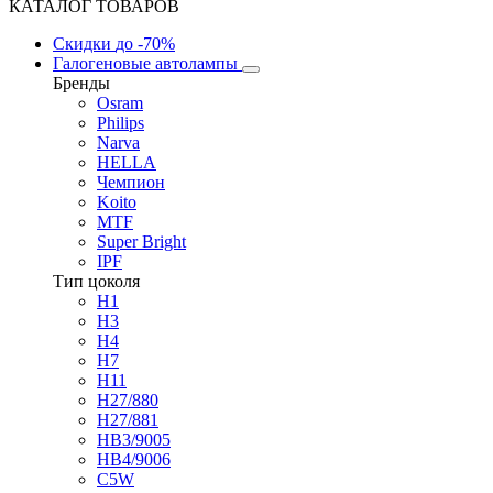
КАТАЛОГ ТОВАРОВ
Скидки
до -70%
Галогеновые автолампы
Бренды
Osram
Philips
Narva
HELLA
Чемпион
Koito
MTF
Super Bright
IPF
Тип цоколя
H1
H3
H4
H7
H11
H27/880
H27/881
HB3/9005
HB4/9006
C5W