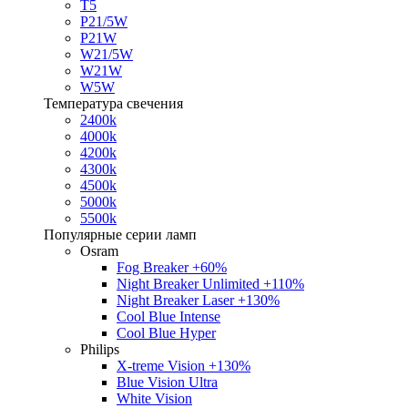
T5
P21/5W
P21W
W21/5W
W21W
W5W
Температура свечения
2400k
4000k
4200k
4300k
4500k
5000k
5500k
Популярные серии ламп
Osram
Fog Breaker +60%
Night Breaker Unlimited +110%
Night Breaker Laser +130%
Cool Blue Intense
Cool Blue Hyper
Philips
X-treme Vision +130%
Blue Vision Ultra
White Vision