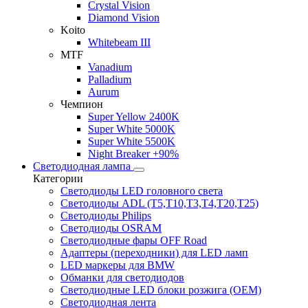
Crystal Vision
Diamond Vision
Koito
Whitebeam III
MTF
Vanadium
Palladium
Aurum
Чемпион
Super Yellow 2400K
Super White 5000K
Super White 5500K
Night Breaker +90%
Светодиодная лампа
Категории
Светодиоды LED головного света
Светодиоды ADL (T5,T10,T3,T4,T20,T25)
Светодиоды Philips
Светодиоды OSRAM
Светодиодные фары OFF Road
Адаптеры (переходники) для LED ламп
LED маркеры для BMW
Обманки для светодиодов
Светодиодные LED блоки розжига (OEM)
Светодиодная лента