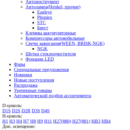
Автоинструмент
Автолампа(Henkel, прочие)
Eagleye
Phoniex
STC
Брест
Клеммы аккумуляторные
Компрессоры автомобильные
Свечи зажигания(WEEN, BRISK,NGK)
NGK
Щетки стеклоочистителя
Фонарик LED
Фары
Специальные предложения
Новинки
Новые поступления
Распродажа
Уцененные товары
Автоматический подбор ассортимента
D-цоколь:
D1S
D2S
D2R
D3S
D4S
H-цоколь:
H1
H3
H4
H7
H8
H9
H11
H27(880)
H27(881)
HB3
HB4
Доп. освещение: