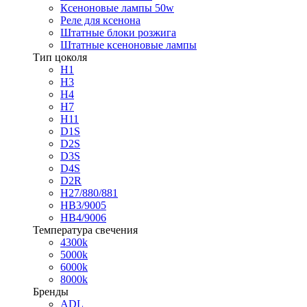
Ксеноновые лампы 50w
Реле для ксенона
Штатные блоки розжига
Штатные ксеноновые лампы
Тип цоколя
H1
H3
H4
H7
H11
D1S
D2S
D3S
D4S
D2R
H27/880/881
HB3/9005
HB4/9006
Температура свечения
4300k
5000k
6000k
8000k
Бренды
ADL