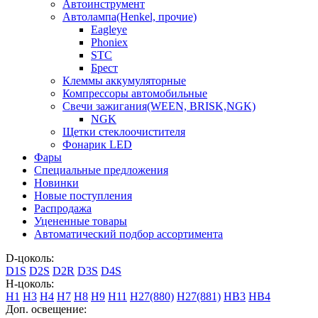
Автоинструмент
Автолампа(Henkel, прочие)
Eagleye
Phoniex
STC
Брест
Клеммы аккумуляторные
Компрессоры автомобильные
Свечи зажигания(WEEN, BRISK,NGK)
NGK
Щетки стеклоочистителя
Фонарик LED
Фары
Специальные предложения
Новинки
Новые поступления
Распродажа
Уцененные товары
Автоматический подбор ассортимента
D-цоколь:
D1S
D2S
D2R
D3S
D4S
H-цоколь:
H1
H3
H4
H7
H8
H9
H11
H27(880)
H27(881)
HB3
HB4
Доп. освещение: