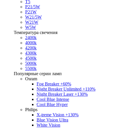
T5
P21/5W
P21W
W21/5W
W21W
W5W
Температура свечения
2400k
4000k
4200k
4300k
4500k
5000k
5500k
Популярные серии ламп
Osram
Fog Breaker +60%
Night Breaker Unlimited +110%
Night Breaker Laser +130%
Cool Blue Intense
Cool Blue Hyper
Philips
X-treme Vision +130%
Blue Vision Ultra
White Vision