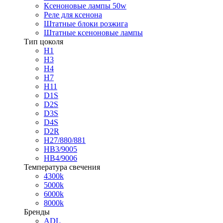
Ксеноновые лампы 50w
Реле для ксенона
Штатные блоки розжига
Штатные ксеноновые лампы
Тип цоколя
H1
H3
H4
H7
H11
D1S
D2S
D3S
D4S
D2R
H27/880/881
HB3/9005
HB4/9006
Температура свечения
4300k
5000k
6000k
8000k
Бренды
ADL