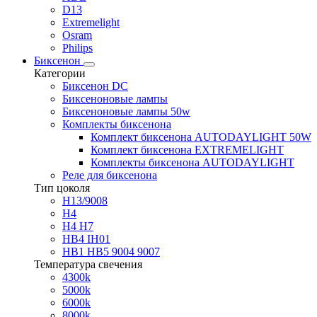
D13
Extremelight
Osram
Philips
Биксенон
Категории
Биксенон DC
Биксеноновые лампы
Биксеноновые лампы 50w
Комплекты биксенона
Комплект биксенона AUTODAYLIGHT 50W
Комплект биксенона EXTREMELIGHT
Комплекты биксенона AUTODAYLIGHT
Реле для биксенона
Тип цоколя
H13/9008
H4
H4 H7
HB4 IH01
HB1 HB5 9004 9007
Температура свечения
4300k
5000k
6000k
8000k