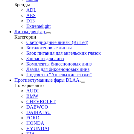
Бренды
ADL
AES
D13
Extremelight
Линзы для фар
Категории
Светодиодные линзы (Bi-Led)
Бигалогеновые линзы
Блок питания для ангельских глазок
Запчасти для линз
Комплекты биксеноновых линз
Лампа для биксеноновых линз
Подсветка "Ангельские глазки"
Противотуманные фары DLAA
По марке авто
AUDI
BMW
CHEVROLET
DAEWOO
DAIHATSU
FORD
HONDA
HYUNDAI
KIA