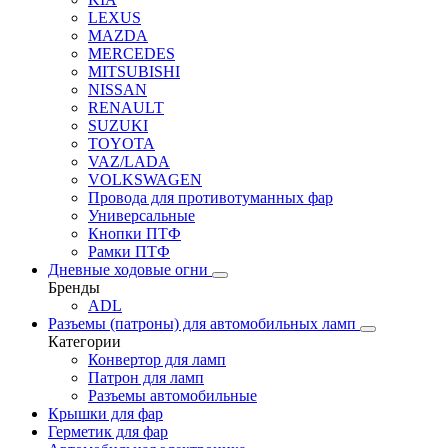
LEXUS
MAZDA
MERCEDES
MITSUBISHI
NISSAN
RENAULT
SUZUKI
TOYOTA
VAZ/LADA
VOLKSWAGEN
Провода для противотуманных фар
Универсальные
Кнопки ПТФ
Рамки ПТФ
Дневные ходовые огни
Бренды
ADL
Разъемы (патроны) для автомобильных ламп
Категории
Конвертор для ламп
Патрон для ламп
Разъемы автомобильные
Крышки для фар
Герметик для фар