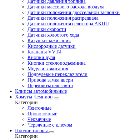
Датчики давления топлива
Датчики массового расхода воздуха
Датчики положения дроссельной заслонки
Датчики положения распредвала
Датчики положения селектора АКПП
Датчики скорости
Датчики холостого хода
Катушки зажигания
Кислородные датчики
Клапаны VVT-i
Кнопки руля
Кнопки стеклоподъемника
Модули зажигания
Подрулевые переключатели
Привода замка двери
Переключатель света
Клипсы автомобильные
Хомуты Чемпион
Категории
Ленточные
Проволочные
Червячные
Червячные с ключом
Прочие товары
Категории