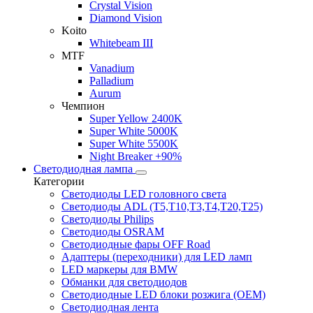
Crystal Vision
Diamond Vision
Koito
Whitebeam III
MTF
Vanadium
Palladium
Aurum
Чемпион
Super Yellow 2400K
Super White 5000K
Super White 5500K
Night Breaker +90%
Светодиодная лампа
Категории
Светодиоды LED головного света
Светодиоды ADL (T5,T10,T3,T4,T20,T25)
Светодиоды Philips
Светодиоды OSRAM
Светодиодные фары OFF Road
Адаптеры (переходники) для LED ламп
LED маркеры для BMW
Обманки для светодиодов
Светодиодные LED блоки розжига (OEM)
Светодиодная лента