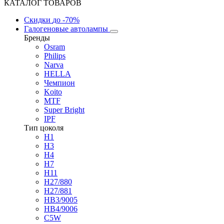
КАТАЛОГ ТОВАРОВ
Скидки
до -70%
Галогеновые автолампы
Бренды
Osram
Philips
Narva
HELLA
Чемпион
Koito
MTF
Super Bright
IPF
Тип цоколя
H1
H3
H4
H7
H11
H27/880
H27/881
HB3/9005
HB4/9006
C5W