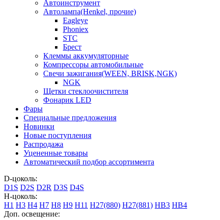
Автоинструмент
Автолампа(Henkel, прочие)
Eagleye
Phoniex
STC
Брест
Клеммы аккумуляторные
Компрессоры автомобильные
Свечи зажигания(WEEN, BRISK,NGK)
NGK
Щетки стеклоочистителя
Фонарик LED
Фары
Специальные предложения
Новинки
Новые поступления
Распродажа
Уцененные товары
Автоматический подбор ассортимента
D-цоколь:
D1S
D2S
D2R
D3S
D4S
H-цоколь:
H1
H3
H4
H7
H8
H9
H11
H27(880)
H27(881)
HB3
HB4
Доп. освещение: