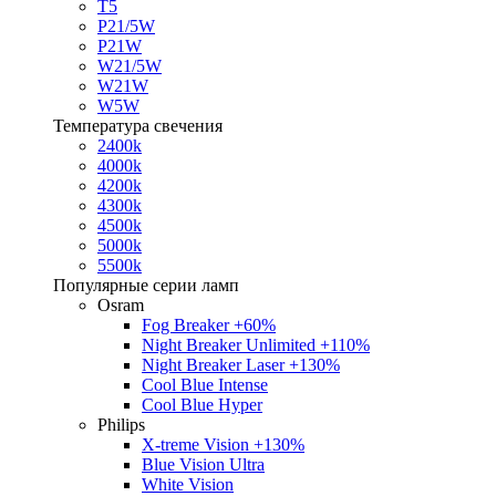
T5
P21/5W
P21W
W21/5W
W21W
W5W
Температура свечения
2400k
4000k
4200k
4300k
4500k
5000k
5500k
Популярные серии ламп
Osram
Fog Breaker +60%
Night Breaker Unlimited +110%
Night Breaker Laser +130%
Cool Blue Intense
Cool Blue Hyper
Philips
X-treme Vision +130%
Blue Vision Ultra
White Vision