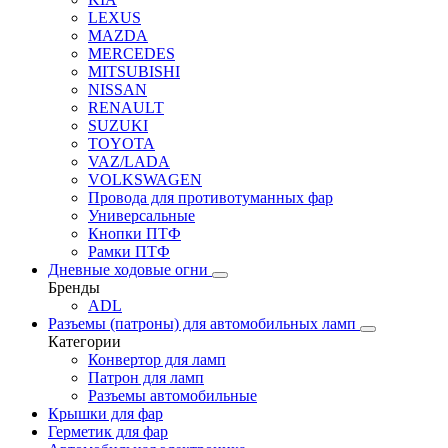
LEXUS
MAZDA
MERCEDES
MITSUBISHI
NISSAN
RENAULT
SUZUKI
TOYOTA
VAZ/LADA
VOLKSWAGEN
Провода для противотуманных фар
Универсальные
Кнопки ПТФ
Рамки ПТФ
Дневные ходовые огни
Бренды
ADL
Разъемы (патроны) для автомобильных ламп
Категории
Конвертор для ламп
Патрон для ламп
Разъемы автомобильные
Крышки для фар
Герметик для фар