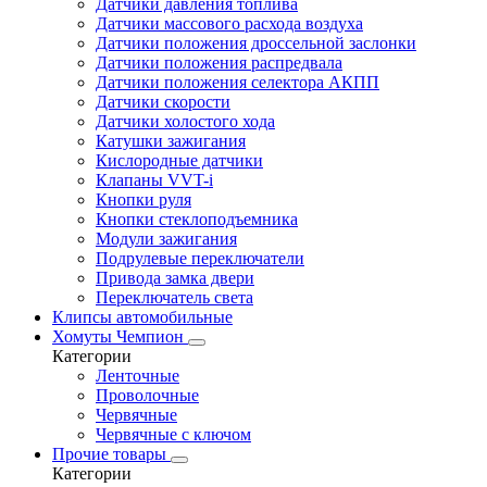
Датчики давления топлива
Датчики массового расхода воздуха
Датчики положения дроссельной заслонки
Датчики положения распредвала
Датчики положения селектора АКПП
Датчики скорости
Датчики холостого хода
Катушки зажигания
Кислородные датчики
Клапаны VVT-i
Кнопки руля
Кнопки стеклоподъемника
Модули зажигания
Подрулевые переключатели
Привода замка двери
Переключатель света
Клипсы автомобильные
Хомуты Чемпион
Категории
Ленточные
Проволочные
Червячные
Червячные с ключом
Прочие товары
Категории