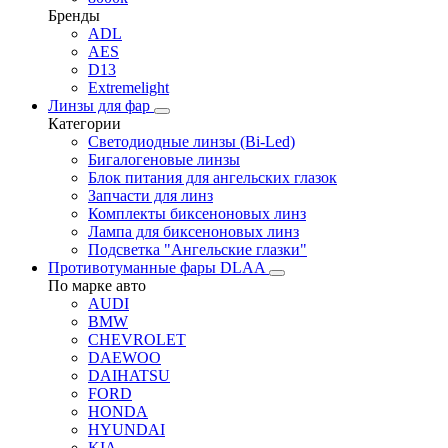
Бренды
ADL
AES
D13
Extremelight
Линзы для фар
Категории
Светодиодные линзы (Bi-Led)
Бигалогеновые линзы
Блок питания для ангельских глазок
Запчасти для линз
Комплекты биксеноновых линз
Лампа для биксеноновых линз
Подсветка "Ангельские глазки"
Противотуманные фары DLAA
По марке авто
AUDI
BMW
CHEVROLET
DAEWOO
DAIHATSU
FORD
HONDA
HYUNDAI
KIA