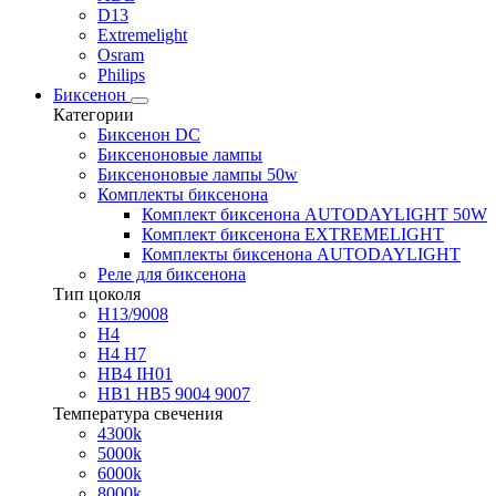
D13
Extremelight
Osram
Philips
Биксенон
Категории
Биксенон DC
Биксеноновые лампы
Биксеноновые лампы 50w
Комплекты биксенона
Комплект биксенона AUTODAYLIGHT 50W
Комплект биксенона EXTREMELIGHT
Комплекты биксенона AUTODAYLIGHT
Реле для биксенона
Тип цоколя
H13/9008
H4
H4 H7
HB4 IH01
HB1 HB5 9004 9007
Температура свечения
4300k
5000k
6000k
8000k