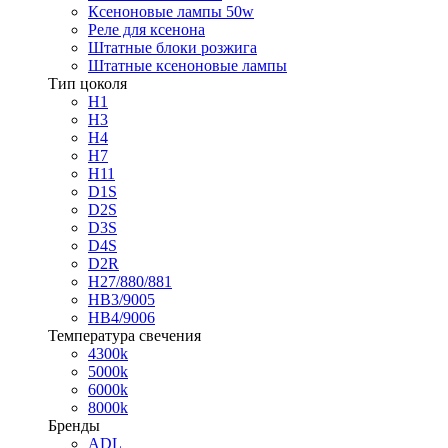
Ксеноновые лампы 50w
Реле для ксенона
Штатные блоки розжига
Штатные ксеноновые лампы
Тип цоколя
H1
H3
H4
H7
H11
D1S
D2S
D3S
D4S
D2R
H27/880/881
HB3/9005
HB4/9006
Температура свечения
4300k
5000k
6000k
8000k
Бренды
ADL