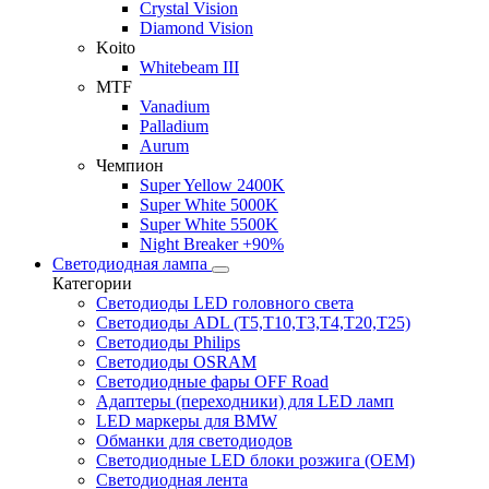
Crystal Vision
Diamond Vision
Koito
Whitebeam III
MTF
Vanadium
Palladium
Aurum
Чемпион
Super Yellow 2400K
Super White 5000K
Super White 5500K
Night Breaker +90%
Светодиодная лампа
Категории
Светодиоды LED головного света
Светодиоды ADL (T5,T10,T3,T4,T20,T25)
Светодиоды Philips
Светодиоды OSRAM
Светодиодные фары OFF Road
Адаптеры (переходники) для LED ламп
LED маркеры для BMW
Обманки для светодиодов
Светодиодные LED блоки розжига (OEM)
Светодиодная лента