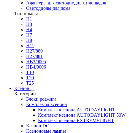
Адаптеры для светодиодных площадок
Светодиоды для дома
Тип цоколя
H1
H3
H4
H7
H8
H11
H27/880
H27/881
HB3/9005
HB4/9006
T10
T20
T25
Ксенон
Категории
Блоки розжига
Комплекты ксенона
Комплект ксенона AUTODAYLIGHT
Комплект ксенона AUTODAYLIGHT 50W
Комплект ксенона EXTREMELIGHT
Ксенон DC
Ксеноновые лампы