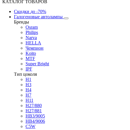
КАТАЛОГ ТОВАРОВ
Скидки
до -70%
Галогеновые автолампы
Бренды
Osram
Philips
Narva
HELLA
Чемпион
Koito
MTF
Super Bright
IPF
Тип цоколя
H1
H3
H4
H7
H11
H27/880
H27/881
HB3/9005
HB4/9006
C5W