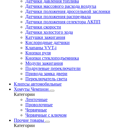
Датчики давления топлива
Датчики массового расхода воздуха
Датчики положения дроссельной заслонки
Датчики положения распредвала
Датчики положения селектора АКПП
Датчики скорости
Датчики холостого хода
Катушки зажигания
Кислородные датчики
Клапаны VVT-i
Кнопки руля
Кнопки стеклоподъемника
Модули зажигания
Подрулевые переключатели
Привода замка двери
Переключатель света
Клипсы автомобильные
Хомуты Чемпион
Категории
Ленточные
Проволочные
Червячные
Червячные с ключом
Прочие товары
Категории