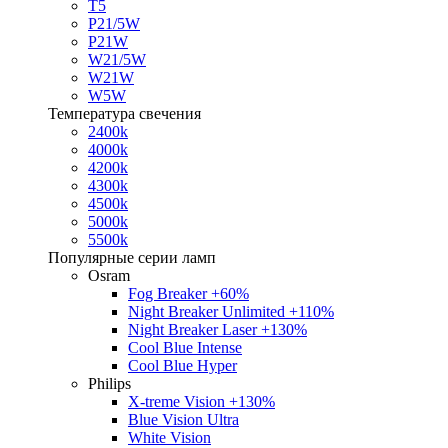
T5
P21/5W
P21W
W21/5W
W21W
W5W
Температура свечения
2400k
4000k
4200k
4300k
4500k
5000k
5500k
Популярные серии ламп
Osram
Fog Breaker +60%
Night Breaker Unlimited +110%
Night Breaker Laser +130%
Cool Blue Intense
Cool Blue Hyper
Philips
X-treme Vision +130%
Blue Vision Ultra
White Vision