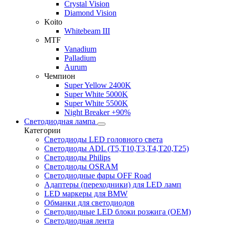
Crystal Vision
Diamond Vision
Koito
Whitebeam III
MTF
Vanadium
Palladium
Aurum
Чемпион
Super Yellow 2400K
Super White 5000K
Super White 5500K
Night Breaker +90%
Светодиодная лампа
Категории
Светодиоды LED головного света
Светодиоды ADL (T5,T10,T3,T4,T20,T25)
Светодиоды Philips
Светодиоды OSRAM
Светодиодные фары OFF Road
Адаптеры (переходники) для LED ламп
LED маркеры для BMW
Обманки для светодиодов
Светодиодные LED блоки розжига (OEM)
Светодиодная лента