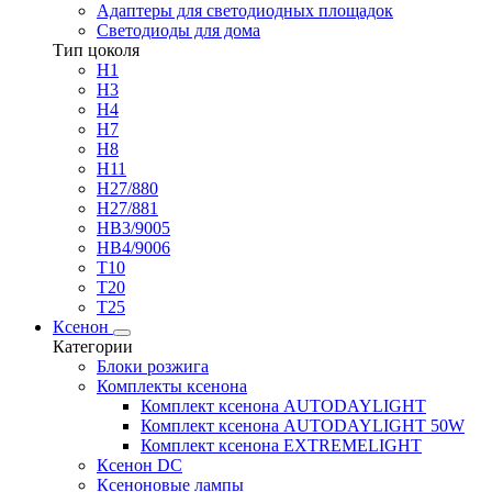
Адаптеры для светодиодных площадок
Светодиоды для дома
Тип цоколя
H1
H3
H4
H7
H8
H11
H27/880
H27/881
HB3/9005
HB4/9006
T10
T20
T25
Ксенон
Категории
Блоки розжига
Комплекты ксенона
Комплект ксенона AUTODAYLIGHT
Комплект ксенона AUTODAYLIGHT 50W
Комплект ксенона EXTREMELIGHT
Ксенон DC
Ксеноновые лампы