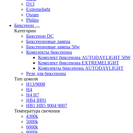
D13
Extremelight
Osram
Philips
Биксенон
Категории
Биксенон DC
Биксеноновые лампы
Биксеноновые лампы 50w
Комплекты биксенона
Комплект биксенона AUTODAYLIGHT 50W
Комплект биксенона EXTREMELIGHT
Комплекты биксенона AUTODAYLIGHT
Реле для биксенона
Тип цоколя
H13/9008
H4
H4 H7
HB4 IH01
HB1 HB5 9004 9007
Температура свечения
4300k
5000k
6000k
8000k