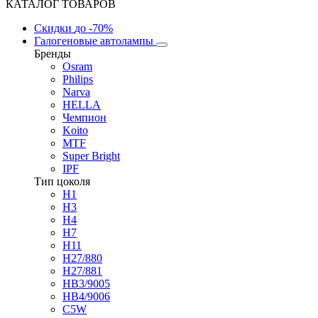
КАТАЛОГ ТОВАРОВ
Скидки
до -70%
Галогеновые автолампы
Бренды
Osram
Philips
Narva
HELLA
Чемпион
Koito
MTF
Super Bright
IPF
Тип цоколя
H1
H3
H4
H7
H11
H27/880
H27/881
HB3/9005
HB4/9006
C5W