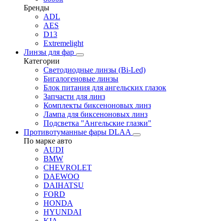
Бренды
ADL
AES
D13
Extremelight
Линзы для фар
Категории
Светодиодные линзы (Bi-Led)
Бигалогеновые линзы
Блок питания для ангельских глазок
Запчасти для линз
Комплекты биксеноновых линз
Лампа для биксеноновых линз
Подсветка "Ангельские глазки"
Противотуманные фары DLAA
По марке авто
AUDI
BMW
CHEVROLET
DAEWOO
DAIHATSU
FORD
HONDA
HYUNDAI
KIA