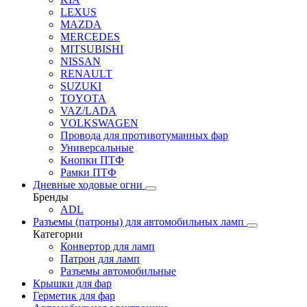
LEXUS
MAZDA
MERCEDES
MITSUBISHI
NISSAN
RENAULT
SUZUKI
TOYOTA
VAZ/LADA
VOLKSWAGEN
Провода для противотуманных фар
Универсальные
Кнопки ПТФ
Рамки ПТФ
Дневные ходовые огни
Бренды
ADL
Разъемы (патроны) для автомобильных ламп
Категории
Конвертор для ламп
Патрон для ламп
Разъемы автомобильные
Крышки для фар
Герметик для фар