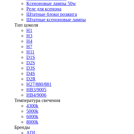
Ксеноновые лампы 50w
Реле для ксенона
Штатные блоки розжига
Штатные ксеноновые лампы
Тип цоколя
H1
H3
H4
H7
H11
D1S
D2S
D3S
D4S
D2R
H27/880/881
HB3/9005
HB4/9006
Температура свечения
4300k
5000k
6000k
8000k
Бренды
ADL