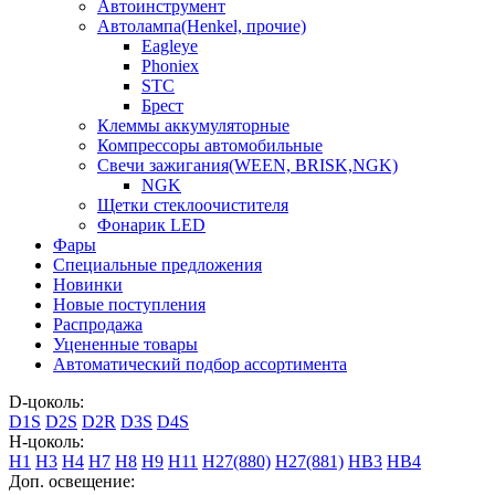
Автоинструмент
Автолампа(Henkel, прочие)
Eagleye
Phoniex
STC
Брест
Клеммы аккумуляторные
Компрессоры автомобильные
Свечи зажигания(WEEN, BRISK,NGK)
NGK
Щетки стеклоочистителя
Фонарик LED
Фары
Специальные предложения
Новинки
Новые поступления
Распродажа
Уцененные товары
Автоматический подбор ассортимента
D-цоколь:
D1S
D2S
D2R
D3S
D4S
H-цоколь:
H1
H3
H4
H7
H8
H9
H11
H27(880)
H27(881)
HB3
HB4
Доп. освещение: