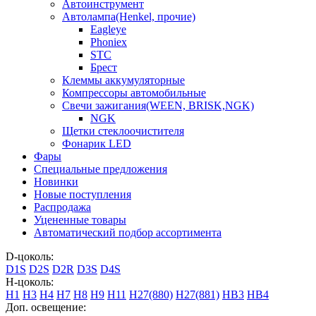
Автоинструмент
Автолампа(Henkel, прочие)
Eagleye
Phoniex
STC
Брест
Клеммы аккумуляторные
Компрессоры автомобильные
Свечи зажигания(WEEN, BRISK,NGK)
NGK
Щетки стеклоочистителя
Фонарик LED
Фары
Специальные предложения
Новинки
Новые поступления
Распродажа
Уцененные товары
Автоматический подбор ассортимента
D-цоколь:
D1S
D2S
D2R
D3S
D4S
H-цоколь:
H1
H3
H4
H7
H8
H9
H11
H27(880)
H27(881)
HB3
HB4
Доп. освещение: