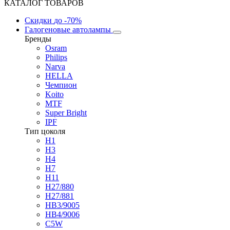
КАТАЛОГ ТОВАРОВ
Скидки
до -70%
Галогеновые автолампы
Бренды
Osram
Philips
Narva
HELLA
Чемпион
Koito
MTF
Super Bright
IPF
Тип цоколя
H1
H3
H4
H7
H11
H27/880
H27/881
HB3/9005
HB4/9006
C5W