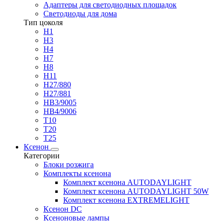
Адаптеры для светодиодных площадок
Светодиоды для дома
Тип цоколя
H1
H3
H4
H7
H8
H11
H27/880
H27/881
HB3/9005
HB4/9006
T10
T20
T25
Ксенон
Категории
Блоки розжига
Комплекты ксенона
Комплект ксенона AUTODAYLIGHT
Комплект ксенона AUTODAYLIGHT 50W
Комплект ксенона EXTREMELIGHT
Ксенон DC
Ксеноновые лампы