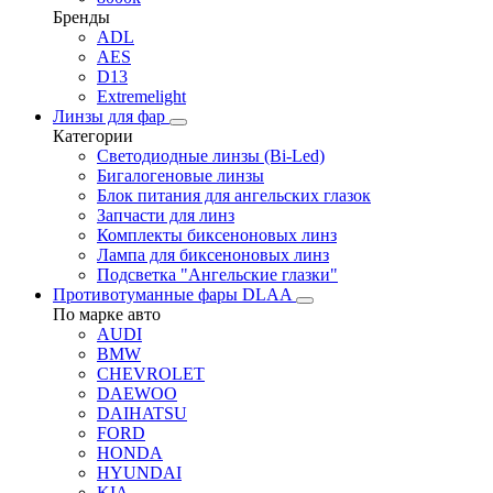
Бренды
ADL
AES
D13
Extremelight
Линзы для фар
Категории
Светодиодные линзы (Bi-Led)
Бигалогеновые линзы
Блок питания для ангельских глазок
Запчасти для линз
Комплекты биксеноновых линз
Лампа для биксеноновых линз
Подсветка "Ангельские глазки"
Противотуманные фары DLAA
По марке авто
AUDI
BMW
CHEVROLET
DAEWOO
DAIHATSU
FORD
HONDA
HYUNDAI
KIA