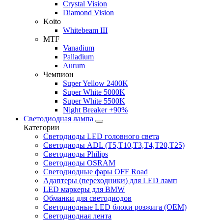
Crystal Vision
Diamond Vision
Koito
Whitebeam III
MTF
Vanadium
Palladium
Aurum
Чемпион
Super Yellow 2400K
Super White 5000K
Super White 5500K
Night Breaker +90%
Светодиодная лампа
Категории
Светодиоды LED головного света
Светодиоды ADL (T5,T10,T3,T4,T20,T25)
Светодиоды Philips
Светодиоды OSRAM
Светодиодные фары OFF Road
Адаптеры (переходники) для LED ламп
LED маркеры для BMW
Обманки для светодиодов
Светодиодные LED блоки розжига (OEM)
Светодиодная лента