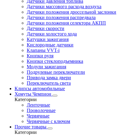
Датчики давления топлива
Датчики массового расхода воздуха
Датчики положения дроссельной заслонки
Датчики положения распредвала
Датчики положения селектора АКПП
Датчики скорости
Датчики холостого хода
Катушки зажигания
Кислородные датчики
Клапаны VVT-i
Кнопки руля
Кнопки стеклоподъемника
Модули зажигания
Подрулевые переключатели
Привода замка двери
Переключатель света
Клипсы автомобильные
Хомуты Чемпион
Категории
Ленточные
Проволочные
Червячные
Червячные с ключом
Прочие товары
Категории