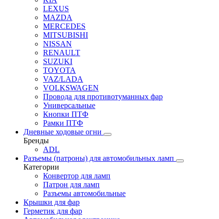
LEXUS
MAZDA
MERCEDES
MITSUBISHI
NISSAN
RENAULT
SUZUKI
TOYOTA
VAZ/LADA
VOLKSWAGEN
Провода для противотуманных фар
Универсальные
Кнопки ПТФ
Рамки ПТФ
Дневные ходовые огни
Бренды
ADL
Разъемы (патроны) для автомобильных ламп
Категории
Конвертор для ламп
Патрон для ламп
Разъемы автомобильные
Крышки для фар
Герметик для фар