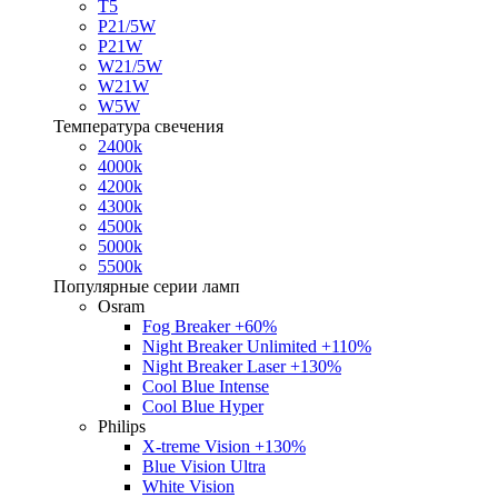
T5
P21/5W
P21W
W21/5W
W21W
W5W
Температура свечения
2400k
4000k
4200k
4300k
4500k
5000k
5500k
Популярные серии ламп
Osram
Fog Breaker +60%
Night Breaker Unlimited +110%
Night Breaker Laser +130%
Cool Blue Intense
Cool Blue Hyper
Philips
X-treme Vision +130%
Blue Vision Ultra
White Vision