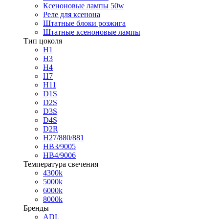
Ксеноновые лампы 50w
Реле для ксенона
Штатные блоки розжига
Штатные ксеноновые лампы
Тип цоколя
H1
H3
H4
H7
H11
D1S
D2S
D3S
D4S
D2R
H27/880/881
HB3/9005
HB4/9006
Температура свечения
4300k
5000k
6000k
8000k
Бренды
ADL