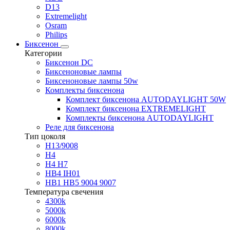
D13
Extremelight
Osram
Philips
Биксенон
Категории
Биксенон DC
Биксеноновые лампы
Биксеноновые лампы 50w
Комплекты биксенона
Комплект биксенона AUTODAYLIGHT 50W
Комплект биксенона EXTREMELIGHT
Комплекты биксенона AUTODAYLIGHT
Реле для биксенона
Тип цоколя
H13/9008
H4
H4 H7
HB4 IH01
HB1 HB5 9004 9007
Температура свечения
4300k
5000k
6000k
8000k