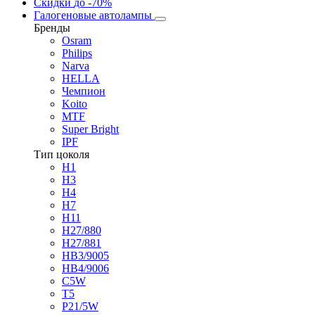
Скидки
до -70%
Галогеновые автолампы
Бренды
Osram
Philips
Narva
HELLA
Чемпион
Koito
MTF
Super Bright
IPF
Тип цоколя
H1
H3
H4
H7
H11
H27/880
H27/881
HB3/9005
HB4/9006
C5W
T5
P21/5W