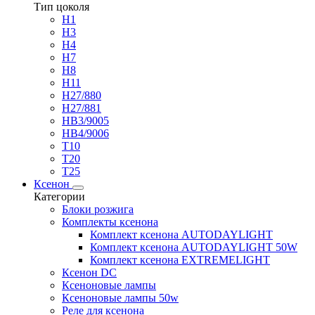
Тип цоколя
H1
H3
H4
H7
H8
H11
H27/880
H27/881
HB3/9005
HB4/9006
T10
T20
T25
Ксенон
Категории
Блоки розжига
Комплекты ксенона
Комплект ксенона AUTODAYLIGHT
Комплект ксенона AUTODAYLIGHT 50W
Комплект ксенона EXTREMELIGHT
Ксенон DC
Ксеноновые лампы
Ксеноновые лампы 50w
Реле для ксенона