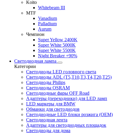
Koito
Whitebeam III
MTF
Vanadium
Palladium
Aurum
Чемпион
Super Yellow 2400K
Super White 5000K
Super White 5500K
Night Breaker +90%
Светодиодная лампа
Категории
Светодиоды LED головного света
Светодиоды ADL (T5,T10,T3,T4,T20,T25)
Светодиоды Philips
Светодиоды OSRAM
Светодиодные фары OFF Road
Адаптеры (переходники) для LED ламп
LED маркеры для BMW
Обманки для светодиодов
Светодиодные LED блоки розжига (OEM)
Светодиодная лента
Адаптеры для светодиодных площадок
Светодиоды для дома