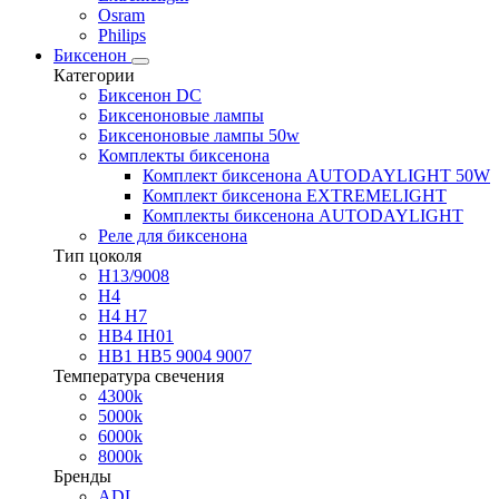
Osram
Philips
Биксенон
Категории
Биксенон DC
Биксеноновые лампы
Биксеноновые лампы 50w
Комплекты биксенона
Комплект биксенона AUTODAYLIGHT 50W
Комплект биксенона EXTREMELIGHT
Комплекты биксенона AUTODAYLIGHT
Реле для биксенона
Тип цоколя
H13/9008
H4
H4 H7
HB4 IH01
HB1 HB5 9004 9007
Температура свечения
4300k
5000k
6000k
8000k
Бренды
ADL