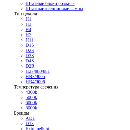
Штатные блоки розжига
Штатные ксеноновые лампы
Тип цоколя
H1
H3
H4
H7
H11
D1S
D2S
D3S
D4S
D2R
H27/880/881
HB3/9005
HB4/9006
Температура свечения
4300k
5000k
6000k
8000k
Бренды
ADL
D13
Extremelight