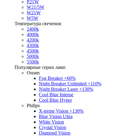
P21W
W21/5W
W21W
W5W
Температура свечения
2400k
4000k
4200k
4300k
4500k
5000k
5500k
Популярные серии ламп
Osram
Fog Breaker +60%
Night Breaker Unlimited +110%
Night Breaker Laser +130%
Cool Blue Intense
Cool Blue Hyper
Philips
X-treme Vision +130%
Blue Vision Ultra
White Vision
Crystal Vision
Diamond Vision