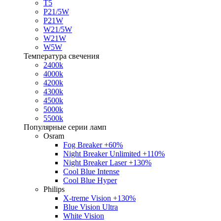
T5
P21/5W
P21W
W21/5W
W21W
W5W
Температура свечения
2400k
4000k
4200k
4300k
4500k
5000k
5500k
Популярные серии ламп
Osram
Fog Breaker +60%
Night Breaker Unlimited +110%
Night Breaker Laser +130%
Cool Blue Intense
Cool Blue Hyper
Philips
X-treme Vision +130%
Blue Vision Ultra
White Vision