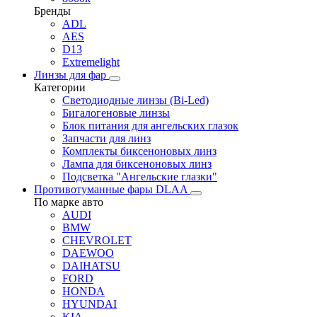
Бренды
ADL
AES
D13
Extremelight
Линзы для фар
Категории
Светодиодные линзы (Bi-Led)
Бигалогеновые линзы
Блок питания для ангельских глазок
Запчасти для линз
Комплекты биксеноновых линз
Лампа для биксеноновых линз
Подсветка "Ангельские глазки"
Противотуманные фары DLAA
По марке авто
AUDI
BMW
CHEVROLET
DAEWOO
DAIHATSU
FORD
HONDA
HYUNDAI
KIA