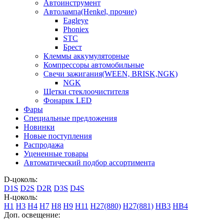
Автоинструмент
Автолампа(Henkel, прочие)
Eagleye
Phoniex
STC
Брест
Клеммы аккумуляторные
Компрессоры автомобильные
Свечи зажигания(WEEN, BRISK,NGK)
NGK
Щетки стеклоочистителя
Фонарик LED
Фары
Специальные предложения
Новинки
Новые поступления
Распродажа
Уцененные товары
Автоматический подбор ассортимента
D-цоколь:
D1S
D2S
D2R
D3S
D4S
H-цоколь:
H1
H3
H4
H7
H8
H9
H11
H27(880)
H27(881)
HB3
HB4
Доп. освещение: