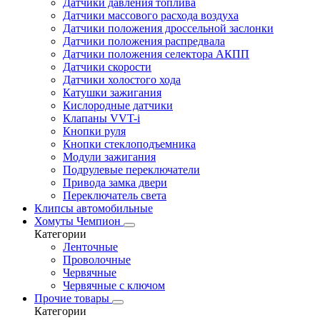
Датчики давления топлива
Датчики массового расхода воздуха
Датчики положения дроссельной заслонки
Датчики положения распредвала
Датчики положения селектора АКПП
Датчики скорости
Датчики холостого хода
Катушки зажигания
Кислородные датчики
Клапаны VVT-i
Кнопки руля
Кнопки стеклоподъемника
Модули зажигания
Подрулевые переключатели
Привода замка двери
Переключатель света
Клипсы автомобильные
Хомуты Чемпион
Категории
Ленточные
Проволочные
Червячные
Червячные с ключом
Прочие товары
Категории