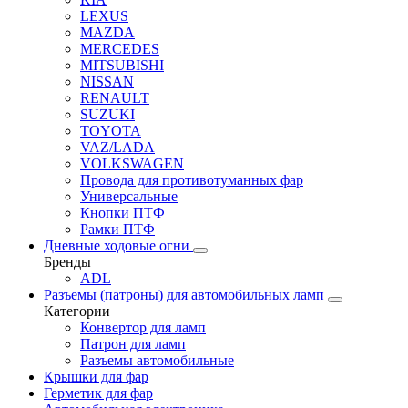
LEXUS
MAZDA
MERCEDES
MITSUBISHI
NISSAN
RENAULT
SUZUKI
TOYOTA
VAZ/LADA
VOLKSWAGEN
Провода для противотуманных фар
Универсальные
Кнопки ПТФ
Рамки ПТФ
Дневные ходовые огни
Бренды
ADL
Разъемы (патроны) для автомобильных ламп
Категории
Конвертор для ламп
Патрон для ламп
Разъемы автомобильные
Крышки для фар
Герметик для фар