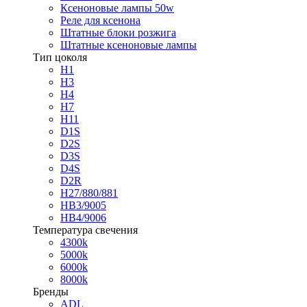
Ксеноновые лампы 50w
Реле для ксенона
Штатные блоки розжига
Штатные ксеноновые лампы
Тип цоколя
H1
H3
H4
H7
H11
D1S
D2S
D3S
D4S
D2R
H27/880/881
HB3/9005
HB4/9006
Температура свечения
4300k
5000k
6000k
8000k
Бренды
ADL