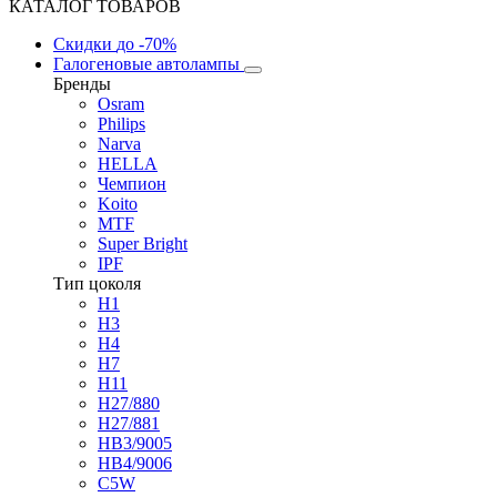
КАТАЛОГ ТОВАРОВ
Скидки
до -70%
Галогеновые автолампы
Бренды
Osram
Philips
Narva
HELLA
Чемпион
Koito
MTF
Super Bright
IPF
Тип цоколя
H1
H3
H4
H7
H11
H27/880
H27/881
HB3/9005
HB4/9006
C5W