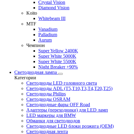
Crystal Vision
Diamond Vision
Koito
Whitebeam III
MTF
Vanadium
Palladium
Aurum
Чемпион
Super Yellow 2400K
Super White 5000K
Super White 5500K
Night Breaker +90%
Светодиодная лампа
Категории
Светодиоды LED головного света
Светодиоды ADL (T5,T10,T3,T4,T20,T25)
Светодиоды Philips
Светодиоды OSRAM
Светодиодные фары OFF Road
Адаптеры (переходники) для LED ламп
LED маркеры для BMW
Обманки для светодиодов
Светодиодные LED блоки розжига (OEM)
Светодиодная лента