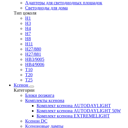
Адаптеры для светодиодных площадок
Светодиоды для дома
Тип цоколя
H1
H3
H4
H7
H8
H11
H27/880
H27/881
HB3/9005
HB4/9006
T10
T20
T25
Ксенон
Категории
Блоки розжига
Комплекты ксенона
Комплект ксенона AUTODAYLIGHT
Комплект ксенона AUTODAYLIGHT 50W
Комплект ксенона EXTREMELIGHT
Ксенон DC
Ксеноновые лампы