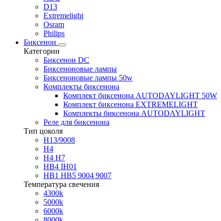
D13
Extremelight
Osram
Philips
Биксенон
Категории
Биксенон DC
Биксеноновые лампы
Биксеноновые лампы 50w
Комплекты биксенона
Комплект биксенона AUTODAYLIGHT 50W
Комплект биксенона EXTREMELIGHT
Комплекты биксенона AUTODAYLIGHT
Реле для биксенона
Тип цоколя
H13/9008
H4
H4 H7
HB4 IH01
HB1 HB5 9004 9007
Температура свечения
4300k
5000k
6000k
8000k