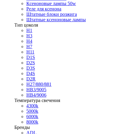
Ксеноновые лампы 50w
Реле для ксенона
Штатные блоки розжига
Штатные ксеноновые лампы
Тип цоколя
H1
H3
H4
H7
H11
D1S
D2S
D3S
D4S
D2R
H27/880/881
HB3/9005
HB4/9006
Температура свечения
4300k
5000k
6000k
8000k
Бренды
ADL