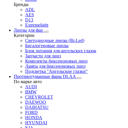
Бренды
ADL
AES
D13
Extremelight
Линзы для фар
Категории
Светодиодные линзы (Bi-Led)
Бигалогеновые линзы
Блок питания для ангельских глазок
Запчасти для линз
Комплекты биксеноновых линз
Лампа для биксеноновых линз
Подсветка "Ангельские глазки"
Противотуманные фары DLAA
По марке авто
AUDI
BMW
CHEVROLET
DAEWOO
DAIHATSU
FORD
HONDA
HYUNDAI
KIA