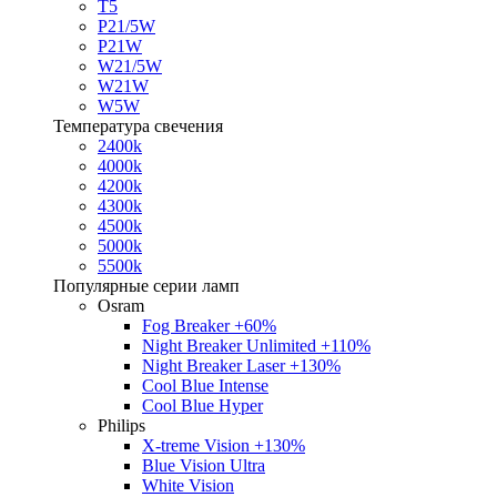
T5
P21/5W
P21W
W21/5W
W21W
W5W
Температура свечения
2400k
4000k
4200k
4300k
4500k
5000k
5500k
Популярные серии ламп
Osram
Fog Breaker +60%
Night Breaker Unlimited +110%
Night Breaker Laser +130%
Cool Blue Intense
Cool Blue Hyper
Philips
X-treme Vision +130%
Blue Vision Ultra
White Vision