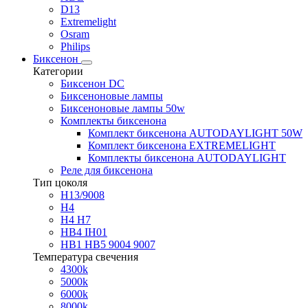
D13
Extremelight
Osram
Philips
Биксенон
Категории
Биксенон DC
Биксеноновые лампы
Биксеноновые лампы 50w
Комплекты биксенона
Комплект биксенона AUTODAYLIGHT 50W
Комплект биксенона EXTREMELIGHT
Комплекты биксенона AUTODAYLIGHT
Реле для биксенона
Тип цоколя
H13/9008
H4
H4 H7
HB4 IH01
HB1 HB5 9004 9007
Температура свечения
4300k
5000k
6000k
8000k