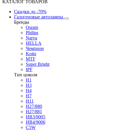
КАТАЛОГ ТОВАРОВ
Скидки
до -70%
Галогеновые автолампы
Бренды
Osram
Philips
Narva
HELLA
Чемпион
Koito
MTF
Super Bright
IPF
Тип цоколя
H1
H3
H4
H7
H11
H27/880
H27/881
HB3/9005
HB4/9006
C5W