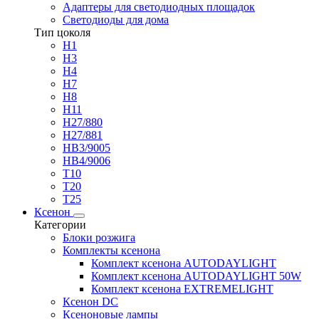
Адаптеры для светодиодных площадок
Светодиоды для дома
Тип цоколя
H1
H3
H4
H7
H8
H11
H27/880
H27/881
HB3/9005
HB4/9006
T10
T20
T25
Ксенон
Категории
Блоки розжига
Комплекты ксенона
Комплект ксенона AUTODAYLIGHT
Комплект ксенона AUTODAYLIGHT 50W
Комплект ксенона EXTREMELIGHT
Ксенон DC
Ксеноновые лампы