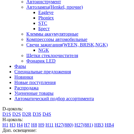
Автоинструмент
Автолампа(Henkel, прочие)
Eagleye
Phoniex
STC
Брест
Клеммы аккумуляторные
Компрессоры автомобильные
Свечи зажигания(WEEN, BRISK,NGK)
NGK
Щетки стеклоочистителя
Фонарик LED
Фары
Специальные предложения
Новинки
Новые поступления
Распродажа
Уцененные товары
Автоматический подбор ассортимента
D-цоколь:
D1S
D2S
D2R
D3S
D4S
H-цоколь:
H1
H3
H4
H7
H8
H9
H11
H27(880)
H27(881)
HB3
HB4
Доп. освещение: