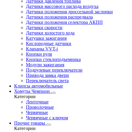
Датчики давления топлива
Датчики массового расхода воздуха
Датчики положения дроссельной заслонки
Датчики положения распредвала
Датчики положения селектора АКПП
Датчики скорости
Датчики холостого хода
Катушки зажигания
Кислородные датчики
Клапаны VVT-i
Кнопки руля
Кнопки стеклоподъемника
Модули зажигания
Подрулевые переключатели
Привода замка двери
Переключатель света
Клипсы автомобильные
Хомуты Чемпион
Категории
Ленточные
Проволочные
Червячные
Червячные с ключом
Прочие товары
Категории