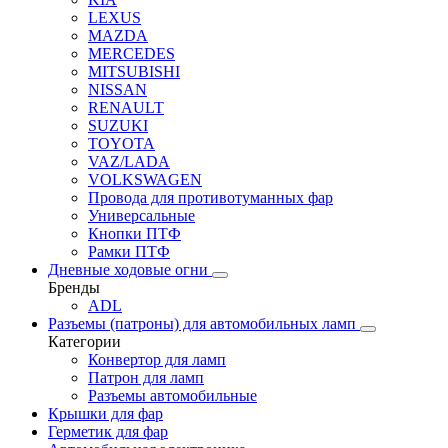
LEXUS
MAZDA
MERCEDES
MITSUBISHI
NISSAN
RENAULT
SUZUKI
TOYOTA
VAZ/LADA
VOLKSWAGEN
Провода для противотуманных фар
Универсальные
Кнопки ПТФ
Рамки ПТФ
Дневные ходовые огни
Бренды
ADL
Разъемы (патроны) для автомобильных ламп
Категории
Конвертор для ламп
Патрон для ламп
Разъемы автомобильные
Крышки для фар
Герметик для фар