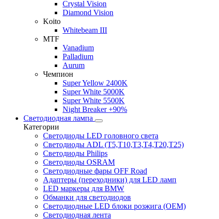
Crystal Vision
Diamond Vision
Koito
Whitebeam III
MTF
Vanadium
Palladium
Aurum
Чемпион
Super Yellow 2400K
Super White 5000K
Super White 5500K
Night Breaker +90%
Светодиодная лампа
Категории
Светодиоды LED головного света
Светодиоды ADL (T5,T10,T3,T4,T20,T25)
Светодиоды Philips
Светодиоды OSRAM
Светодиодные фары OFF Road
Адаптеры (переходники) для LED ламп
LED маркеры для BMW
Обманки для светодиодов
Светодиодные LED блоки розжига (OEM)
Светодиодная лента