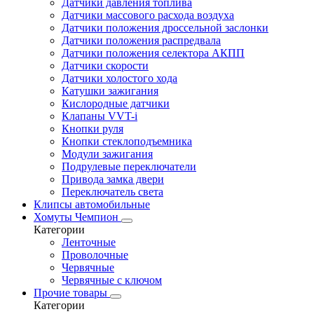
Датчики давления топлива
Датчики массового расхода воздуха
Датчики положения дроссельной заслонки
Датчики положения распредвала
Датчики положения селектора АКПП
Датчики скорости
Датчики холостого хода
Катушки зажигания
Кислородные датчики
Клапаны VVT-i
Кнопки руля
Кнопки стеклоподъемника
Модули зажигания
Подрулевые переключатели
Привода замка двери
Переключатель света
Клипсы автомобильные
Хомуты Чемпион
Категории
Ленточные
Проволочные
Червячные
Червячные с ключом
Прочие товары
Категории