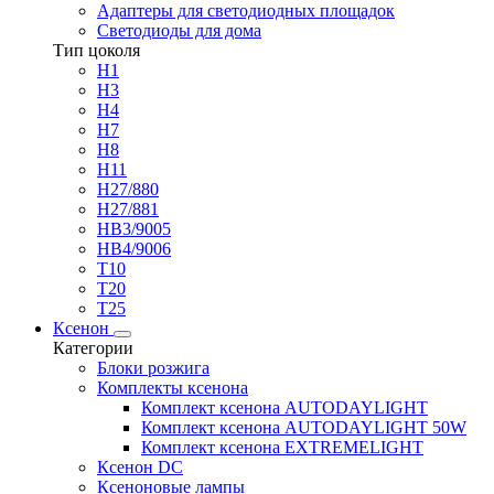
Адаптеры для светодиодных площадок
Светодиоды для дома
Тип цоколя
H1
H3
H4
H7
H8
H11
H27/880
H27/881
HB3/9005
HB4/9006
T10
T20
T25
Ксенон
Категории
Блоки розжига
Комплекты ксенона
Комплект ксенона AUTODAYLIGHT
Комплект ксенона AUTODAYLIGHT 50W
Комплект ксенона EXTREMELIGHT
Ксенон DC
Ксеноновые лампы