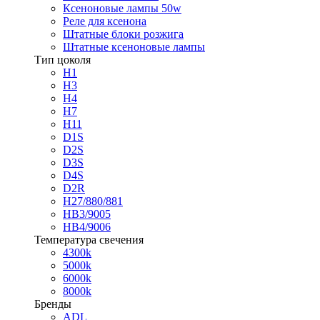
Ксеноновые лампы 50w
Реле для ксенона
Штатные блоки розжига
Штатные ксеноновые лампы
Тип цоколя
H1
H3
H4
H7
H11
D1S
D2S
D3S
D4S
D2R
H27/880/881
HB3/9005
HB4/9006
Температура свечения
4300k
5000k
6000k
8000k
Бренды
ADL