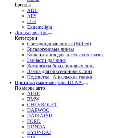
Бренды
ADL
AES
D13
Extremelight
Линзы для фар
Категории
Светодиодные линзы (Bi-Led)
Бигалогеновые линзы
Блок питания для ангельских глазок
Запчасти для линз
Комплекты биксеноновых линз
Лампа для биксеноновых линз
Подсветка "Ангельские глазки"
Противотуманные фары DLAA
По марке авто
AUDI
BMW
CHEVROLET
DAEWOO
DAIHATSU
FORD
HONDA
HYUNDAI
KIA