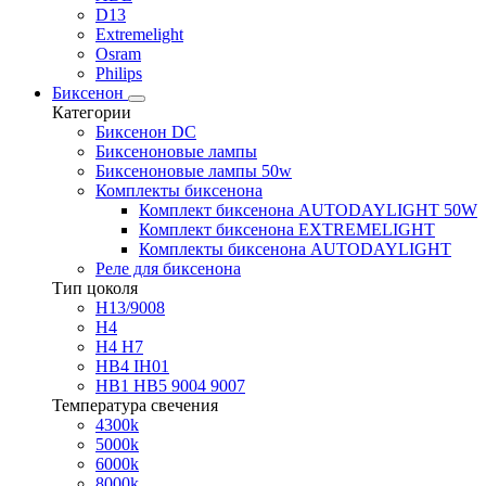
D13
Extremelight
Osram
Philips
Биксенон
Категории
Биксенон DC
Биксеноновые лампы
Биксеноновые лампы 50w
Комплекты биксенона
Комплект биксенона AUTODAYLIGHT 50W
Комплект биксенона EXTREMELIGHT
Комплекты биксенона AUTODAYLIGHT
Реле для биксенона
Тип цоколя
H13/9008
H4
H4 H7
HB4 IH01
HB1 HB5 9004 9007
Температура свечения
4300k
5000k
6000k
8000k