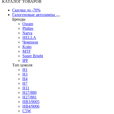
КАТАЛОГ ТОВАРОВ
Скидки
до -70%
Галогеновые автолампы
Бренды
Osram
Philips
Narva
HELLA
Чемпион
Koito
MTF
Super Bright
IPF
Тип цоколя
H1
H3
H4
H7
H11
H27/880
H27/881
HB3/9005
HB4/9006
C5W