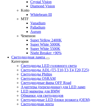
Crystal Vision
Diamond Vision
Koito
Whitebeam III
MTF
Vanadium
Palladium
Aurum
Чемпион
Super Yellow 2400K
Super White 5000K
Super White 5500K
Night Breaker +90%
Светодиодная лампа
Категории
Светодиоды LED головного света
Светодиоды ADL (T5,T10,T3,T4,T20,T25)
Светодиоды Philips
Светодиоды OSRAM
Светодиодные фары OFF Road
Адаптеры (переходники) для LED ламп
LED маркеры для BMW
Обманки для светодиодов
Светодиодные LED блоки розжига (OEM)
Светодиодная лента