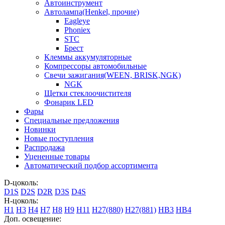
Автоинструмент
Автолампа(Henkel, прочие)
Eagleye
Phoniex
STC
Брест
Клеммы аккумуляторные
Компрессоры автомобильные
Свечи зажигания(WEEN, BRISK,NGK)
NGK
Щетки стеклоочистителя
Фонарик LED
Фары
Специальные предложения
Новинки
Новые поступления
Распродажа
Уцененные товары
Автоматический подбор ассортимента
D-цоколь:
D1S
D2S
D2R
D3S
D4S
H-цоколь:
H1
H3
H4
H7
H8
H9
H11
H27(880)
H27(881)
HB3
HB4
Доп. освещение: