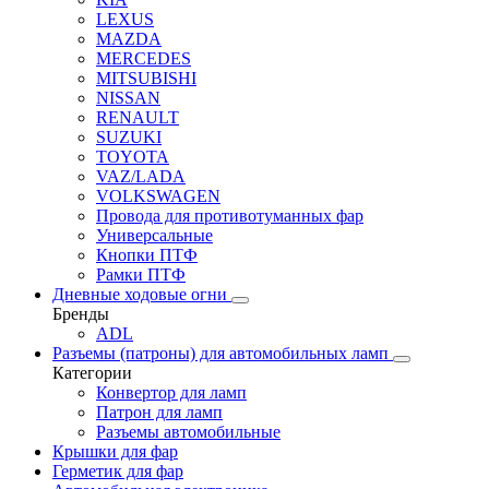
LEXUS
MAZDA
MERCEDES
MITSUBISHI
NISSAN
RENAULT
SUZUKI
TOYOTA
VAZ/LADA
VOLKSWAGEN
Провода для противотуманных фар
Универсальные
Кнопки ПТФ
Рамки ПТФ
Дневные ходовые огни
Бренды
ADL
Разъемы (патроны) для автомобильных ламп
Категории
Конвертор для ламп
Патрон для ламп
Разъемы автомобильные
Крышки для фар
Герметик для фар