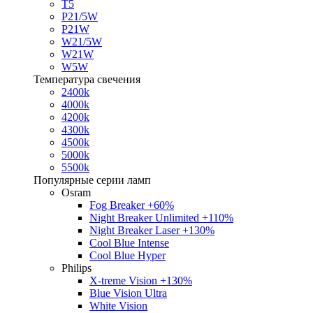
T5
P21/5W
P21W
W21/5W
W21W
W5W
Температура свечения
2400k
4000k
4200k
4300k
4500k
5000k
5500k
Популярные серии ламп
Osram
Fog Breaker +60%
Night Breaker Unlimited +110%
Night Breaker Laser +130%
Cool Blue Intense
Cool Blue Hyper
Philips
X-treme Vision +130%
Blue Vision Ultra
White Vision