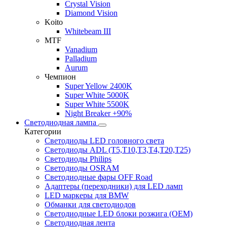
Crystal Vision
Diamond Vision
Koito
Whitebeam III
MTF
Vanadium
Palladium
Aurum
Чемпион
Super Yellow 2400K
Super White 5000K
Super White 5500K
Night Breaker +90%
Светодиодная лампа
Категории
Светодиоды LED головного света
Светодиоды ADL (T5,T10,T3,T4,T20,T25)
Светодиоды Philips
Светодиоды OSRAM
Светодиодные фары OFF Road
Адаптеры (переходники) для LED ламп
LED маркеры для BMW
Обманки для светодиодов
Светодиодные LED блоки розжига (OEM)
Светодиодная лента