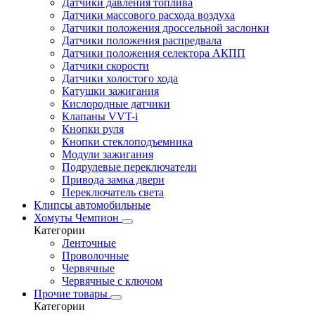
Датчики давления топлива
Датчики массового расхода воздуха
Датчики положения дроссельной заслонки
Датчики положения распредвала
Датчики положения селектора АКПП
Датчики скорости
Датчики холостого хода
Катушки зажигания
Кислородные датчики
Клапаны VVT-i
Кнопки руля
Кнопки стеклоподъемника
Модули зажигания
Подрулевые переключатели
Привода замка двери
Переключатель света
Клипсы автомобильные
Хомуты Чемпион
Категории
Ленточные
Проволочные
Червячные
Червячные с ключом
Прочие товары
Категории