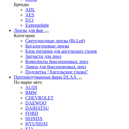
Бренды
ADL
AES
D13
Extremelight
Линзы для фар
Категории
Светодиодные линзы (Bi-Led)
Бигалогеновые линзы
Блок питания для ангельских глазок
Запчасти для линз
Комплекты биксеноновых линз
Лампа для биксеноновых линз
Подсветка "Ангельские глазки"
Противотуманные фары DLAA
По марке авто
AUDI
BMW
CHEVROLET
DAEWOO
DAIHATSU
FORD
HONDA
HYUNDAI
KIA