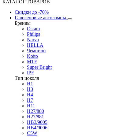
КАТАЛОГ ТОВАРОВ
Скидки
до -70%
Галогеновые автолампы
Бренды
Osram
Philips
Narva
HELLA
Чемпион
Koito
MTF
Super Bright
IPF
Тип цоколя
H1
H3
H4
H7
H11
H27/880
H27/881
HB3/9005
HB4/9006
C5W