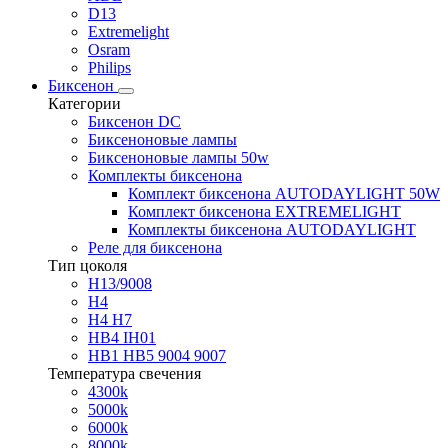
D13
Extremelight
Osram
Philips
Биксенон
Категории
Биксенон DC
Биксеноновые лампы
Биксеноновые лампы 50w
Комплекты биксенона
Комплект биксенона AUTODAYLIGHT 50W
Комплект биксенона EXTREMELIGHT
Комплекты биксенона AUTODAYLIGHT
Реле для биксенона
Тип цоколя
H13/9008
H4
H4 H7
HB4 IH01
HB1 HB5 9004 9007
Температура свечения
4300k
5000k
6000k
8000k