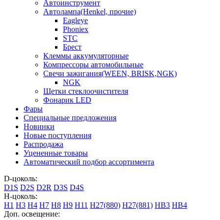
Автоинструмент
Автолампа(Henkel, прочие)
Eagleye
Phoniex
STC
Брест
Клеммы аккумуляторные
Компрессоры автомобильные
Свечи зажигания(WEEN, BRISK,NGK)
NGK
Щетки стеклоочистителя
Фонарик LED
Фары
Специальные предложения
Новинки
Новые поступления
Распродажа
Уцененные товары
Автоматический подбор ассортимента
D-цоколь:
D1S
D2S
D2R
D3S
D4S
H-цоколь:
H1
H3
H4
H7
H8
H9
H11
H27(880)
H27(881)
HB3
HB4
Доп. освещение: