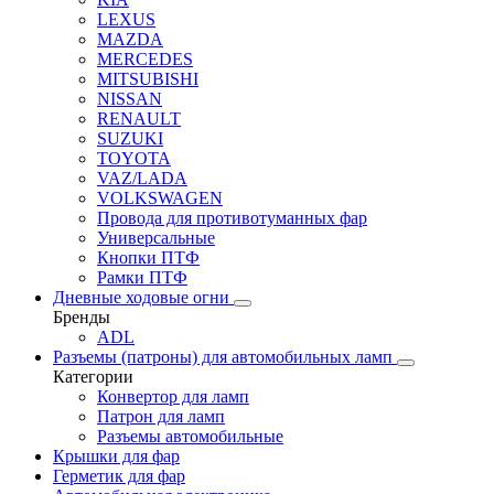
LEXUS
MAZDA
MERCEDES
MITSUBISHI
NISSAN
RENAULT
SUZUKI
TOYOTA
VAZ/LADA
VOLKSWAGEN
Провода для противотуманных фар
Универсальные
Кнопки ПТФ
Рамки ПТФ
Дневные ходовые огни
Бренды
ADL
Разъемы (патроны) для автомобильных ламп
Категории
Конвертор для ламп
Патрон для ламп
Разъемы автомобильные
Крышки для фар
Герметик для фар