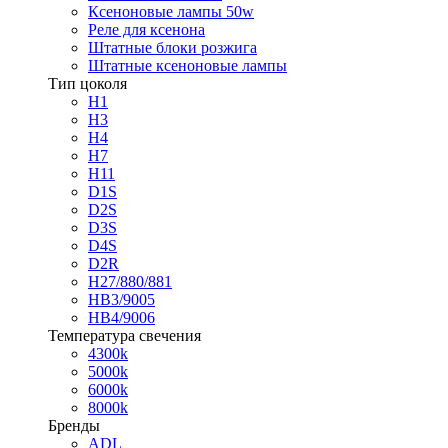
Ксеноновые лампы 50w
Реле для ксенона
Штатные блоки розжига
Штатные ксеноновые лампы
Тип цоколя
H1
H3
H4
H7
H11
D1S
D2S
D3S
D4S
D2R
H27/880/881
HB3/9005
HB4/9006
Температура свечения
4300k
5000k
6000k
8000k
Бренды
ADL