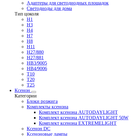
Адаптеры для светодиодных площадок
Светодиоды для дома
Тип цоколя
H1
H3
H4
H7
H8
H11
H27/880
H27/881
HB3/9005
HB4/9006
T10
T20
T25
Ксенон
Категории
Блоки розжига
Комплекты ксенона
Комплект ксенона AUTODAYLIGHT
Комплект ксенона AUTODAYLIGHT 50W
Комплект ксенона EXTREMELIGHT
Ксенон DC
Ксеноновые лампы