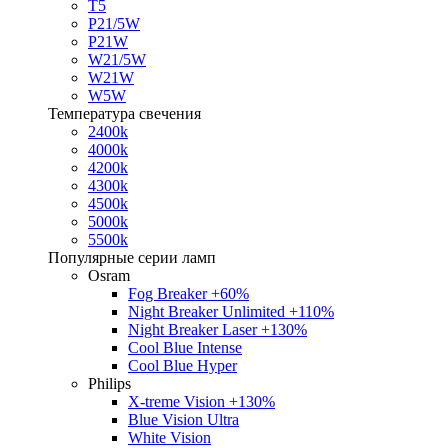
T5
P21/5W
P21W
W21/5W
W21W
W5W
Температура свечения
2400k
4000k
4200k
4300k
4500k
5000k
5500k
Популярные серии ламп
Osram
Fog Breaker +60%
Night Breaker Unlimited +110%
Night Breaker Laser +130%
Cool Blue Intense
Cool Blue Hyper
Philips
X-treme Vision +130%
Blue Vision Ultra
White Vision