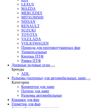
LEXUS
MAZDA
MERCEDES
MITSUBISHI
NISSAN
RENAULT
SUZUKI
TOYOTA
VAZ/LADA
VOLKSWAGEN
Провода для противотуманных фар
Универсальные
Кнопки ПТФ
Рамки ПТФ
Дневные ходовые огни
Бренды
ADL
Разъемы (патроны) для автомобильных ламп
Категории
Конвертор для ламп
Патрон для ламп
Разъемы автомобильные
Крышки для фар
Герметик для фар