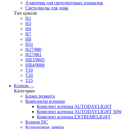
Адаптеры для светодиодных площадок
Светодиоды для дома
Тип цоколя
H1
H3
H4
H7
H8
H11
H27/880
H27/881
HB3/9005
HB4/9006
T10
T20
T25
Ксенон
Категории
Блоки розжига
Комплекты ксенона
Комплект ксенона AUTODAYLIGHT
Комплект ксенона AUTODAYLIGHT 50W
Комплект ксенона EXTREMELIGHT
Ксенон DC
Ксеноновые лампы