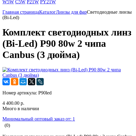
W5W
C5W
P21W
PY21W
Главная страница
Каталог
Линзы для фар
Светодиодные линзы
(Bi-Led)
Комплект светодиодных линз
(Bi-Led) P90 80w 2 чипа
Canbus (3 дюйма)
Номер артикула:
P90led
4 400.00 р.
Много в наличии
Минимальный оптовый заказ от: 1
(0)