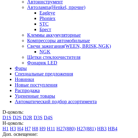
Автоинструмент
Автолампа(Henkel, прочие)
Eagleye
Phoniex
STC
Брест
Клеммы аккумуляторные
Компрессоры автомобильные
Свечи зажигания(WEEN, BRISK,NGK)
NGK
Щетки стеклоочистителя
Фонарик LED
Фары
Специальные предложения
Новинки
Новые поступления
Распродажа
Уцененные товары
Автоматический подбор ассортимента
D-цоколь:
D1S
D2S
D2R
D3S
D4S
H-цоколь:
H1
H3
H4
H7
H8
H9
H11
H27(880)
H27(881)
HB3
HB4
Доп. освещение: