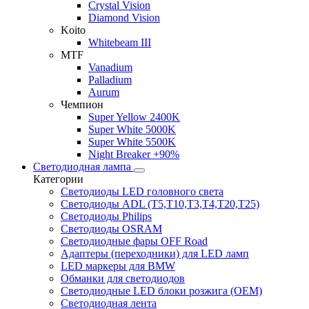
Crystal Vision
Diamond Vision
Koito
Whitebeam III
MTF
Vanadium
Palladium
Aurum
Чемпион
Super Yellow 2400K
Super White 5000K
Super White 5500K
Night Breaker +90%
Светодиодная лампа
Категории
Светодиоды LED головного света
Светодиоды ADL (T5,T10,T3,T4,T20,T25)
Светодиоды Philips
Светодиоды OSRAM
Светодиодные фары OFF Road
Адаптеры (переходники) для LED ламп
LED маркеры для BMW
Обманки для светодиодов
Светодиодные LED блоки розжига (OEM)
Светодиодная лента