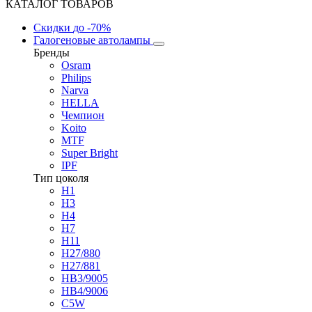
КАТАЛОГ ТОВАРОВ
Скидки
до -70%
Галогеновые автолампы
Бренды
Osram
Philips
Narva
HELLA
Чемпион
Koito
MTF
Super Bright
IPF
Тип цоколя
H1
H3
H4
H7
H11
H27/880
H27/881
HB3/9005
HB4/9006
C5W