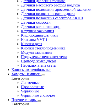
Датчики давления топлива
Датчики массового расхода воздуха
Датчики положения дроссельной заслонки
Датчики положения распредвала
Датчики положения селектора АКПП
Датчики скорости
Датчики холостого хода
Катушки зажигания
Кислородные датчики
Клапаны VVT-i
Кнопки руля
Кнопки стеклоподъемника
Модули зажигания
Подрулевые переключатели
Привода замка двери
Переключатель света
Клипсы автомобильные
Хомуты Чемпион
Категории
Ленточные
Проволочные
Червячные
Червячные с ключом
Прочие товары
Категории