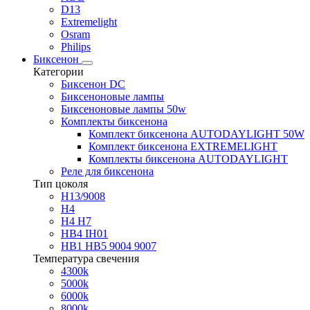
D13
Extremelight
Osram
Philips
Биксенон
Категории
Биксенон DC
Биксеноновые лампы
Биксеноновые лампы 50w
Комплекты биксенона
Комплект биксенона AUTODAYLIGHT 50W
Комплект биксенона EXTREMELIGHT
Комплекты биксенона AUTODAYLIGHT
Реле для биксенона
Тип цоколя
H13/9008
H4
H4 H7
HB4 IH01
HB1 HB5 9004 9007
Температура свечения
4300k
5000k
6000k
8000k