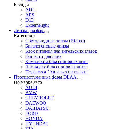
Бренды
ADL
AES
D13
Extremelight
Линзы для фар
Категории
Светодиодные линзы (Bi-Led)
Бигалогеновые линзы
Блок питания для ангельских глазок
Запчасти для линз
Комплекты биксеноновых линз
Лампа для биксеноновых линз
Подсветка "Ангельские глазки"
Противотуманные фары DLAA
По марке авто
AUDI
BMW
CHEVROLET
DAEWOO
DAIHATSU
FORD
HONDA
HYUNDAI
KIA