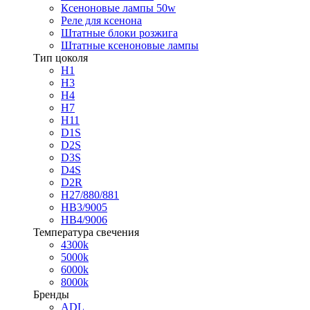
Ксеноновые лампы 50w
Реле для ксенона
Штатные блоки розжига
Штатные ксеноновые лампы
Тип цоколя
H1
H3
H4
H7
H11
D1S
D2S
D3S
D4S
D2R
H27/880/881
HB3/9005
HB4/9006
Температура свечения
4300k
5000k
6000k
8000k
Бренды
ADL