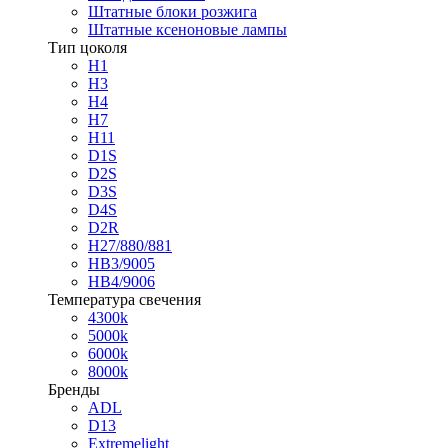
Штатные блоки розжига
Штатные ксеноновые лампы
Тип цоколя
H1
H3
H4
H7
H11
D1S
D2S
D3S
D4S
D2R
H27/880/881
HB3/9005
HB4/9006
Температура свечения
4300k
5000k
6000k
8000k
Бренды
ADL
D13
Extremelight