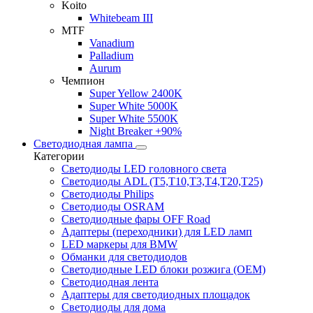
Koito
Whitebeam III
MTF
Vanadium
Palladium
Aurum
Чемпион
Super Yellow 2400K
Super White 5000K
Super White 5500K
Night Breaker +90%
Светодиодная лампа
Категории
Светодиоды LED головного света
Светодиоды ADL (T5,T10,T3,T4,T20,T25)
Светодиоды Philips
Светодиоды OSRAM
Светодиодные фары OFF Road
Адаптеры (переходники) для LED ламп
LED маркеры для BMW
Обманки для светодиодов
Светодиодные LED блоки розжига (OEM)
Светодиодная лента
Адаптеры для светодиодных площадок
Светодиоды для дома