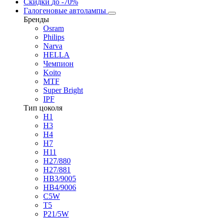
Скидки
до -70%
Галогеновые автолампы
Бренды
Osram
Philips
Narva
HELLA
Чемпион
Koito
MTF
Super Bright
IPF
Тип цоколя
H1
H3
H4
H7
H11
H27/880
H27/881
HB3/9005
HB4/9006
C5W
T5
P21/5W