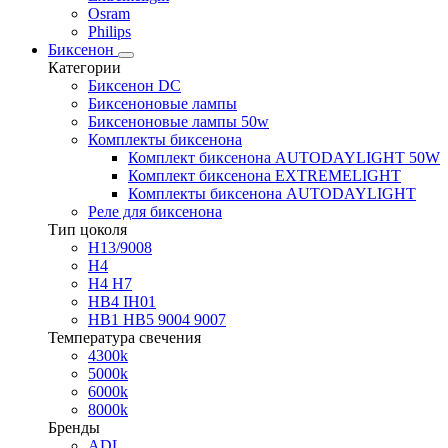
Osram
Philips
Биксенон
Категории
Биксенон DC
Биксеноновые лампы
Биксеноновые лампы 50w
Комплекты биксенона
Комплект биксенона AUTODAYLIGHT 50W
Комплект биксенона EXTREMELIGHT
Комплекты биксенона AUTODAYLIGHT
Реле для биксенона
Тип цоколя
H13/9008
H4
H4 H7
HB4 IH01
HB1 HB5 9004 9007
Температура свечения
4300k
5000k
6000k
8000k
Бренды
ADL