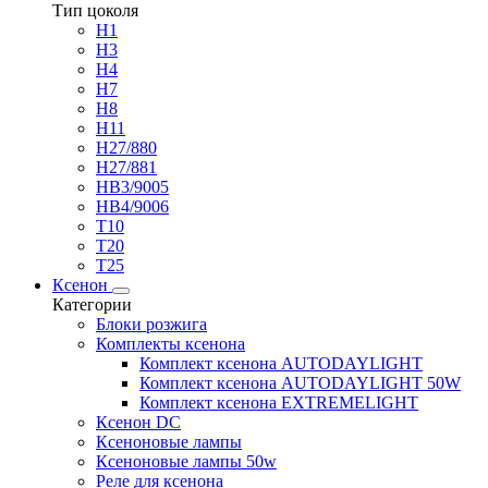
Тип цоколя
H1
H3
H4
H7
H8
H11
H27/880
H27/881
HB3/9005
HB4/9006
T10
T20
T25
Ксенон
Категории
Блоки розжига
Комплекты ксенона
Комплект ксенона AUTODAYLIGHT
Комплект ксенона AUTODAYLIGHT 50W
Комплект ксенона EXTREMELIGHT
Ксенон DC
Ксеноновые лампы
Ксеноновые лампы 50w
Реле для ксенона