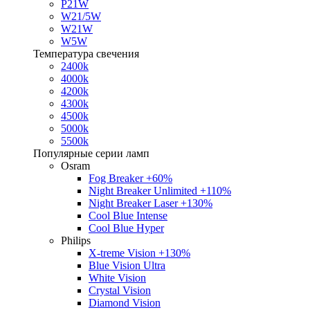
P21W
W21/5W
W21W
W5W
Температура свечения
2400k
4000k
4200k
4300k
4500k
5000k
5500k
Популярные серии ламп
Osram
Fog Breaker +60%
Night Breaker Unlimited +110%
Night Breaker Laser +130%
Cool Blue Intense
Cool Blue Hyper
Philips
X-treme Vision +130%
Blue Vision Ultra
White Vision
Crystal Vision
Diamond Vision