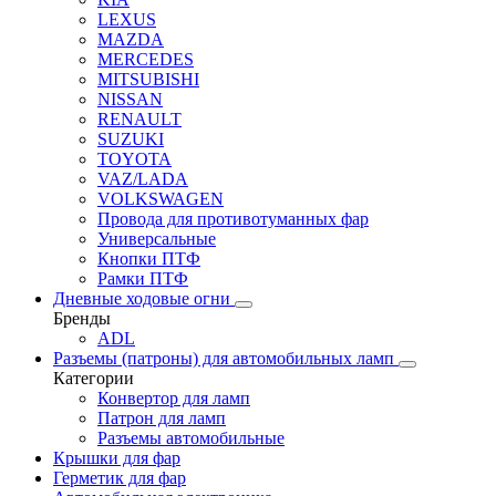
LEXUS
MAZDA
MERCEDES
MITSUBISHI
NISSAN
RENAULT
SUZUKI
TOYOTA
VAZ/LADA
VOLKSWAGEN
Провода для противотуманных фар
Универсальные
Кнопки ПТФ
Рамки ПТФ
Дневные ходовые огни
Бренды
ADL
Разъемы (патроны) для автомобильных ламп
Категории
Конвертор для ламп
Патрон для ламп
Разъемы автомобильные
Крышки для фар
Герметик для фар