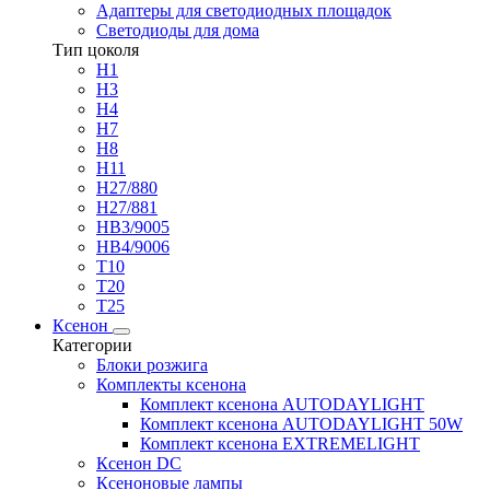
Адаптеры для светодиодных площадок
Светодиоды для дома
Тип цоколя
H1
H3
H4
H7
H8
H11
H27/880
H27/881
HB3/9005
HB4/9006
T10
T20
T25
Ксенон
Категории
Блоки розжига
Комплекты ксенона
Комплект ксенона AUTODAYLIGHT
Комплект ксенона AUTODAYLIGHT 50W
Комплект ксенона EXTREMELIGHT
Ксенон DC
Ксеноновые лампы