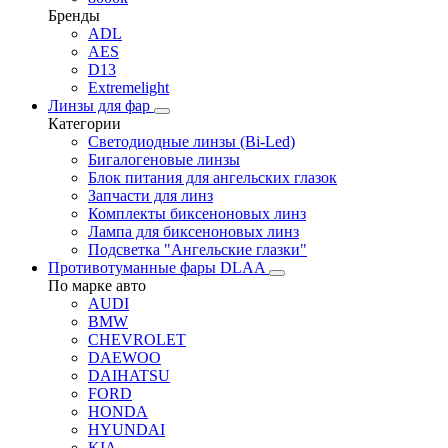
Бренды
ADL
AES
D13
Extremelight
Линзы для фар
Категории
Светодиодные линзы (Bi-Led)
Бигалогеновые линзы
Блок питания для ангельских глазок
Запчасти для линз
Комплекты биксеноновых линз
Лампа для биксеноновых линз
Подсветка "Ангельские глазки"
Противотуманные фары DLAA
По марке авто
AUDI
BMW
CHEVROLET
DAEWOO
DAIHATSU
FORD
HONDA
HYUNDAI
KIA