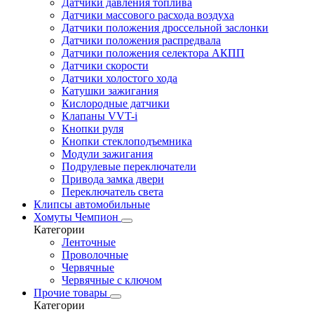
Датчики давления топлива
Датчики массового расхода воздуха
Датчики положения дроссельной заслонки
Датчики положения распредвала
Датчики положения селектора АКПП
Датчики скорости
Датчики холостого хода
Катушки зажигания
Кислородные датчики
Клапаны VVT-i
Кнопки руля
Кнопки стеклоподъемника
Модули зажигания
Подрулевые переключатели
Привода замка двери
Переключатель света
Клипсы автомобильные
Хомуты Чемпион
Категории
Ленточные
Проволочные
Червячные
Червячные с ключом
Прочие товары
Категории