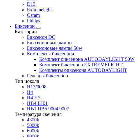
D13
Extremelight
Osram
Philips
Биксенон
Категории
Биксенон DC
Биксеноновые лампы
Биксеноновые лампы 50w
Комплекты биксенона
Комплект биксенона AUTODAYLIGHT 50W
Комплект биксенона EXTREMELIGHT
Комплекты биксенона AUTODAYLIGHT
Реле для биксенона
Тип цоколя
H13/9008
H4
H4 H7
HB4 IH01
HB1 HB5 9004 9007
Температура свечения
4300k
5000k
6000k
8000k