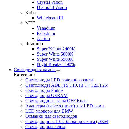
Crystal Vision
Diamond Vision
Koito
Whitebeam III
MTF
Vanadium
Palladium
Aurum
Чемпион
Super Yellow 2400K
Super White 5000K
Super White 5500K
Night Breaker +90%
Светодиодная лампа
Категории
Светодиоды LED головного света
Светодиоды ADL (T5,T10,T3,T4,T20,T25)
Светодиоды Philips
Светодиоды OSRAM
Светодиодные фары OFF Road
Адаптеры (переходники) для LED ламп
LED маркеры для BMW
Обманки для светодиодов
Светодиодные LED блоки розжига (OEM)
Светодиодная лента