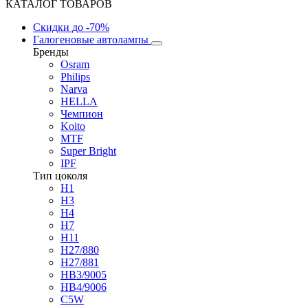
КАТАЛОГ ТОВАРОВ
Скидки
до -70%
Галогеновые автолампы
Бренды
Osram
Philips
Narva
HELLA
Чемпион
Koito
MTF
Super Bright
IPF
Тип цоколя
H1
H3
H4
H7
H11
H27/880
H27/881
HB3/9005
HB4/9006
C5W