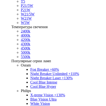
T5
P21/5W
P21W
W21/5W
W21W
W5W
Температура свечения
2400k
4000k
4200k
4300k
4500k
5000k
5500k
Популярные серии ламп
Osram
Fog Breaker +60%
Night Breaker Unlimited +110%
Night Breaker Laser +130%
Cool Blue Intense
Cool Blue Hyper
Philips
X-treme Vision +130%
Blue Vision Ultra
White Vision