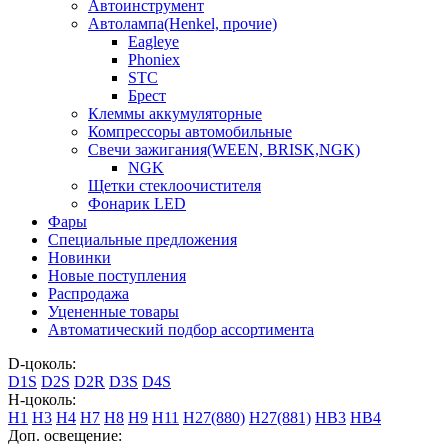
Автоинструмент
Автолампа(Henkel, прочие)
Eagleye
Phoniex
STC
Брест
Клеммы аккумуляторные
Компрессоры автомобильные
Свечи зажигания(WEEN, BRISK,NGK)
NGK
Щетки стеклоочистителя
Фонарик LED
Фары
Специальные предложения
Новинки
Новые поступления
Распродажа
Уцененные товары
Автоматический подбор ассортимента
D-цоколь:
D1S
D2S
D2R
D3S
D4S
H-цоколь:
H1
H3
H4
H7
H8
H9
H11
H27(880)
H27(881)
HB3
HB4
Доп. освещение: