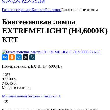
W5W
C5W
P21W
PY21W
Главная страница
Каталог
Биксенон
Биксеноновые лампы
Биксеноновая лампа
EXTREMELIGHT (H4,6000K)
KET
Номер артикула:
EX-BI-H4-6000(L)
-15%
877.00 р.
745.45 р.
Много в наличии
Минимальный оптовый заказ от: 1
(0)