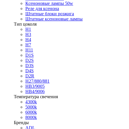
Ксеноновые лампы 50w
Реле для ксенона
Штатные блоки розжига
Штатные ксеноновые лампы
Тип цоколя
H1
H3
H4
H7
H11
D1S
D2S
D3S
D4S
D2R
H27/880/881
HB3/9005
HB4/9006
Температура свечения
4300k
5000k
6000k
8000k
Бренды
ADL