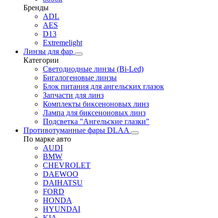
Бренды
ADL
AES
D13
Extremelight
Линзы для фар
Категории
Светодиодные линзы (Bi-Led)
Бигалогеновые линзы
Блок питания для ангельских глазок
Запчасти для линз
Комплекты биксеноновых линз
Лампа для биксеноновых линз
Подсветка "Ангельские глазки"
Противотуманные фары DLAA
По марке авто
AUDI
BMW
CHEVROLET
DAEWOO
DAIHATSU
FORD
HONDA
HYUNDAI
KIA