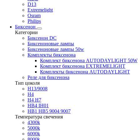
D13
Extremelight
Osram
Philips
Биксенон
Категории
Биксенон DC
Биксеноновые лампы
Биксеноновые лампы 50w
Комплекты биксенона
Комплект биксенона AUTODAYLIGHT 50W
Комплект биксенона EXTREMELIGHT
Комплекты биксенона AUTODAYLIGHT
Реле для биксенона
Тип цоколя
H13/9008
H4
H4 H7
HB4 IH01
HB1 HB5 9004 9007
Температура свечения
4300k
5000k
6000k
8000k