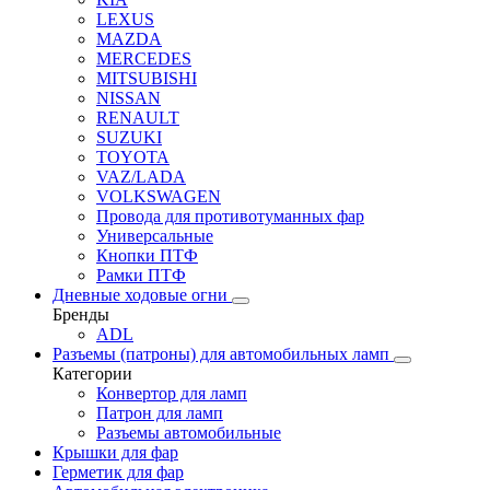
LEXUS
MAZDA
MERCEDES
MITSUBISHI
NISSAN
RENAULT
SUZUKI
TOYOTA
VAZ/LADA
VOLKSWAGEN
Провода для противотуманных фар
Универсальные
Кнопки ПТФ
Рамки ПТФ
Дневные ходовые огни
Бренды
ADL
Разъемы (патроны) для автомобильных ламп
Категории
Конвертор для ламп
Патрон для ламп
Разъемы автомобильные
Крышки для фар
Герметик для фар