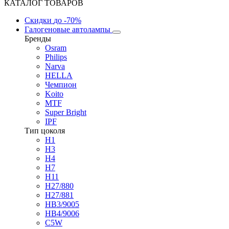
КАТАЛОГ ТОВАРОВ
Скидки
до -70%
Галогеновые автолампы
Бренды
Osram
Philips
Narva
HELLA
Чемпион
Koito
MTF
Super Bright
IPF
Тип цоколя
H1
H3
H4
H7
H11
H27/880
H27/881
HB3/9005
HB4/9006
C5W