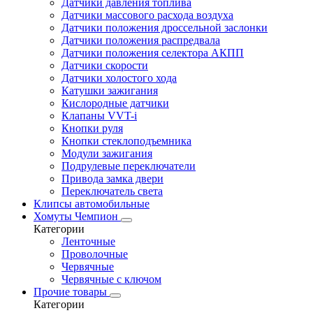
Датчики давления топлива
Датчики массового расхода воздуха
Датчики положения дроссельной заслонки
Датчики положения распредвала
Датчики положения селектора АКПП
Датчики скорости
Датчики холостого хода
Катушки зажигания
Кислородные датчики
Клапаны VVT-i
Кнопки руля
Кнопки стеклоподъемника
Модули зажигания
Подрулевые переключатели
Привода замка двери
Переключатель света
Клипсы автомобильные
Хомуты Чемпион
Категории
Ленточные
Проволочные
Червячные
Червячные с ключом
Прочие товары
Категории