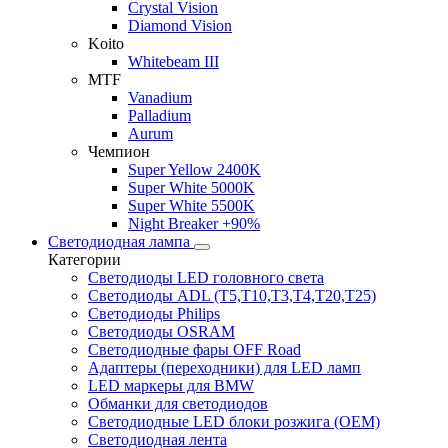
Crystal Vision
Diamond Vision
Koito
Whitebeam III
MTF
Vanadium
Palladium
Aurum
Чемпион
Super Yellow 2400K
Super White 5000K
Super White 5500K
Night Breaker +90%
Светодиодная лампа
Категории
Светодиоды LED головного света
Светодиоды ADL (T5,T10,T3,T4,T20,T25)
Светодиоды Philips
Светодиоды OSRAM
Светодиодные фары OFF Road
Адаптеры (переходники) для LED ламп
LED маркеры для BMW
Обманки для светодиодов
Светодиодные LED блоки розжига (OEM)
Светодиодная лента