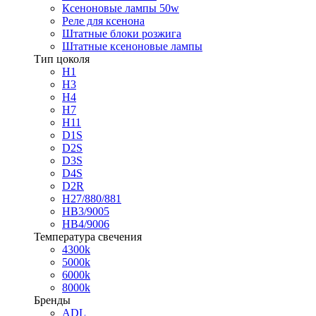
Ксеноновые лампы 50w
Реле для ксенона
Штатные блоки розжига
Штатные ксеноновые лампы
Тип цоколя
H1
H3
H4
H7
H11
D1S
D2S
D3S
D4S
D2R
H27/880/881
HB3/9005
HB4/9006
Температура свечения
4300k
5000k
6000k
8000k
Бренды
ADL