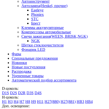
Автоинструмент
Автолампа(Henkel, прочие)
Eagleye
Phoniex
STC
Брест
Клеммы аккумуляторные
Компрессоры автомобильные
Свечи зажигания(WEEN, BRISK,NGK)
NGK
Щетки стеклоочистителя
Фонарик LED
Фары
Специальные предложения
Новинки
Новые поступления
Распродажа
Уцененные товары
Автоматический подбор ассортимента
D-цоколь:
D1S
D2S
D2R
D3S
D4S
H-цоколь:
H1
H3
H4
H7
H8
H9
H11
H27(880)
H27(881)
HB3
HB4
Доп. освещение: