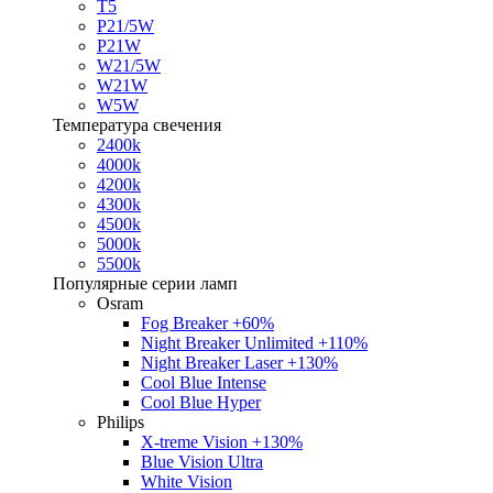
T5
P21/5W
P21W
W21/5W
W21W
W5W
Температура свечения
2400k
4000k
4200k
4300k
4500k
5000k
5500k
Популярные серии ламп
Osram
Fog Breaker +60%
Night Breaker Unlimited +110%
Night Breaker Laser +130%
Cool Blue Intense
Cool Blue Hyper
Philips
X-treme Vision +130%
Blue Vision Ultra
White Vision