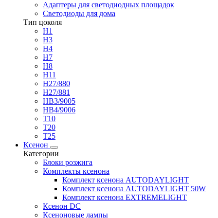
Адаптеры для светодиодных площадок
Светодиоды для дома
Тип цоколя
H1
H3
H4
H7
H8
H11
H27/880
H27/881
HB3/9005
HB4/9006
T10
T20
T25
Ксенон
Категории
Блоки розжига
Комплекты ксенона
Комплект ксенона AUTODAYLIGHT
Комплект ксенона AUTODAYLIGHT 50W
Комплект ксенона EXTREMELIGHT
Ксенон DC
Ксеноновые лампы