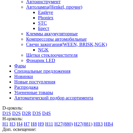
Автоинструмент
Автолампа(Henkel, прочие)
Eagleye
Phoniex
STC
Брест
Клеммы аккумуляторные
Компрессоры автомобильные
Свечи зажигания(WEEN, BRISK,NGK)
NGK
Щетки стеклоочистителя
Фонарик LED
Фары
Специальные предложения
Новинки
Новые поступления
Распродажа
Уцененные товары
Автоматический подбор ассортимента
D-цоколь:
D1S
D2S
D2R
D3S
D4S
H-цоколь:
H1
H3
H4
H7
H8
H9
H11
H27(880)
H27(881)
HB3
HB4
Доп. освещение: