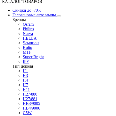
КАТАЛОГ ТОВАРОВ
Скидки
до -70%
Галогеновые автолампы
Бренды
Osram
Philips
Narva
HELLA
Чемпион
Koito
MTF
Super Bright
IPF
Тип цоколя
H1
H3
H4
H7
H11
H27/880
H27/881
HB3/9005
HB4/9006
C5W