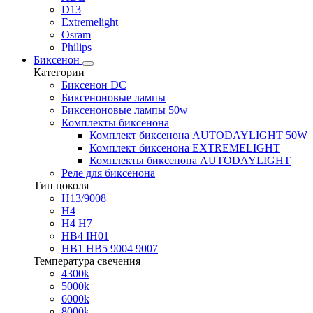
D13
Extremelight
Osram
Philips
Биксенон
Категории
Биксенон DC
Биксеноновые лампы
Биксеноновые лампы 50w
Комплекты биксенона
Комплект биксенона AUTODAYLIGHT 50W
Комплект биксенона EXTREMELIGHT
Комплекты биксенона AUTODAYLIGHT
Реле для биксенона
Тип цоколя
H13/9008
H4
H4 H7
HB4 IH01
HB1 HB5 9004 9007
Температура свечения
4300k
5000k
6000k
8000k