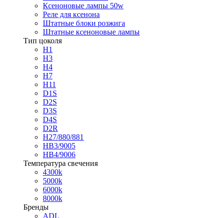
Ксеноновые лампы 50w
Реле для ксенона
Штатные блоки розжига
Штатные ксеноновые лампы
Тип цоколя
H1
H3
H4
H7
H11
D1S
D2S
D3S
D4S
D2R
H27/880/881
HB3/9005
HB4/9006
Температура свечения
4300k
5000k
6000k
8000k
Бренды
ADL