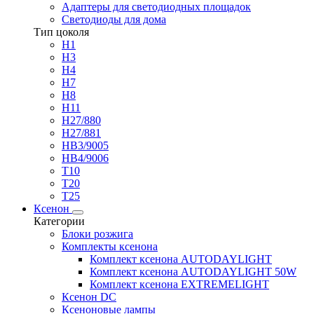
Адаптеры для светодиодных площадок
Светодиоды для дома
Тип цоколя
H1
H3
H4
H7
H8
H11
H27/880
H27/881
HB3/9005
HB4/9006
T10
T20
T25
Ксенон
Категории
Блоки розжига
Комплекты ксенона
Комплект ксенона AUTODAYLIGHT
Комплект ксенона AUTODAYLIGHT 50W
Комплект ксенона EXTREMELIGHT
Ксенон DC
Ксеноновые лампы