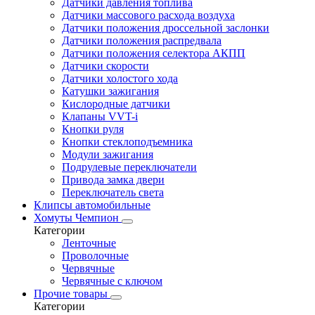
Датчики давления топлива
Датчики массового расхода воздуха
Датчики положения дроссельной заслонки
Датчики положения распредвала
Датчики положения селектора АКПП
Датчики скорости
Датчики холостого хода
Катушки зажигания
Кислородные датчики
Клапаны VVT-i
Кнопки руля
Кнопки стеклоподъемника
Модули зажигания
Подрулевые переключатели
Привода замка двери
Переключатель света
Клипсы автомобильные
Хомуты Чемпион
Категории
Ленточные
Проволочные
Червячные
Червячные с ключом
Прочие товары
Категории