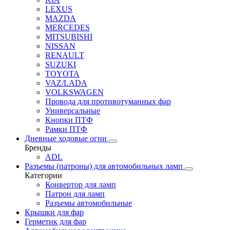
LEXUS
MAZDA
MERCEDES
MITSUBISHI
NISSAN
RENAULT
SUZUKI
TOYOTA
VAZ/LADA
VOLKSWAGEN
Провода для противотуманных фар
Универсальные
Кнопки ПТФ
Рамки ПТФ
Дневные ходовые огни
Бренды
ADL
Разъемы (патроны) для автомобильных ламп
Категории
Конвертор для ламп
Патрон для ламп
Разъемы автомобильные
Крышки для фар
Герметик для фар