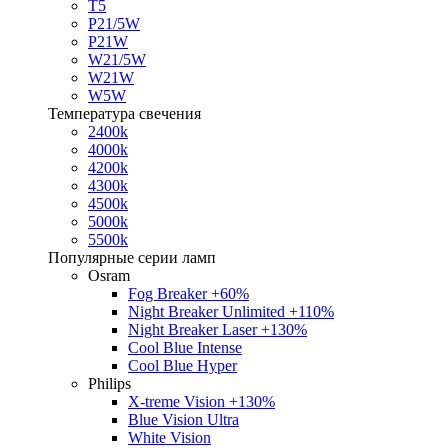
T5
P21/5W
P21W
W21/5W
W21W
W5W
Температура свечения
2400k
4000k
4200k
4300k
4500k
5000k
5500k
Популярные серии ламп
Osram
Fog Breaker +60%
Night Breaker Unlimited +110%
Night Breaker Laser +130%
Cool Blue Intense
Cool Blue Hyper
Philips
X-treme Vision +130%
Blue Vision Ultra
White Vision