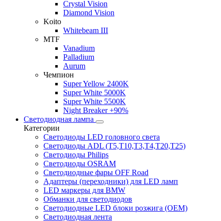
Crystal Vision
Diamond Vision
Koito
Whitebeam III
MTF
Vanadium
Palladium
Aurum
Чемпион
Super Yellow 2400K
Super White 5000K
Super White 5500K
Night Breaker +90%
Светодиодная лампа
Категории
Светодиоды LED головного света
Светодиоды ADL (T5,T10,T3,T4,T20,T25)
Светодиоды Philips
Светодиоды OSRAM
Светодиодные фары OFF Road
Адаптеры (переходники) для LED ламп
LED маркеры для BMW
Обманки для светодиодов
Светодиодные LED блоки розжига (OEM)
Светодиодная лента