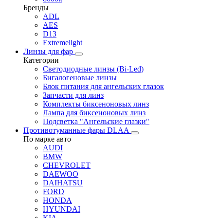
Бренды
ADL
AES
D13
Extremelight
Линзы для фар
Категории
Светодиодные линзы (Bi-Led)
Бигалогеновые линзы
Блок питания для ангельских глазок
Запчасти для линз
Комплекты биксеноновых линз
Лампа для биксеноновых линз
Подсветка "Ангельские глазки"
Противотуманные фары DLAA
По марке авто
AUDI
BMW
CHEVROLET
DAEWOO
DAIHATSU
FORD
HONDA
HYUNDAI
KIA