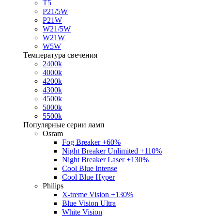
T5
P21/5W
P21W
W21/5W
W21W
W5W
Температура свечения
2400k
4000k
4200k
4300k
4500k
5000k
5500k
Популярные серии ламп
Osram
Fog Breaker +60%
Night Breaker Unlimited +110%
Night Breaker Laser +130%
Cool Blue Intense
Cool Blue Hyper
Philips
X-treme Vision +130%
Blue Vision Ultra
White Vision