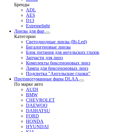
Бренды
ADL
AES
D13
Extremelight
Линзы для фар
Категории
Светодиодные линзы (Bi-Led)
Бигалогеновые линзы
Блок питания для ангельских глазок
Запчасти для линз
Комплекты биксеноновых линз
Лампа для биксеноновых линз
Подсветка "Ангельские глазки"
Противотуманные фары DLAA
По марке авто
AUDI
BMW
CHEVROLET
DAEWOO
DAIHATSU
FORD
HONDA
HYUNDAI
KIA