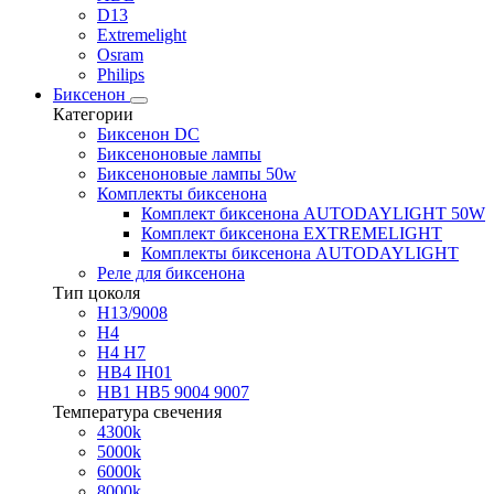
D13
Extremelight
Osram
Philips
Биксенон
Категории
Биксенон DC
Биксеноновые лампы
Биксеноновые лампы 50w
Комплекты биксенона
Комплект биксенона AUTODAYLIGHT 50W
Комплект биксенона EXTREMELIGHT
Комплекты биксенона AUTODAYLIGHT
Реле для биксенона
Тип цоколя
H13/9008
H4
H4 H7
HB4 IH01
HB1 HB5 9004 9007
Температура свечения
4300k
5000k
6000k
8000k