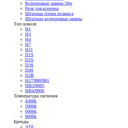
Ксеноновые лампы 50w
Реле для ксенона
Штатные блоки розжига
Штатные ксеноновые лампы
Тип цоколя
H1
H3
H4
H7
H11
D1S
D2S
D3S
D4S
D2R
H27/880/881
HB3/9005
HB4/9006
Температура свечения
4300k
5000k
6000k
8000k
Бренды
ADL