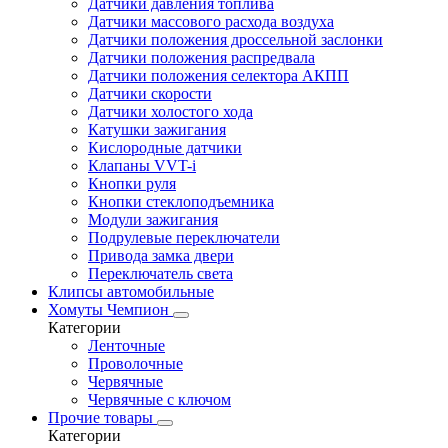
Датчики давления топлива
Датчики массового расхода воздуха
Датчики положения дроссельной заслонки
Датчики положения распредвала
Датчики положения селектора АКПП
Датчики скорости
Датчики холостого хода
Катушки зажигания
Кислородные датчики
Клапаны VVT-i
Кнопки руля
Кнопки стеклоподъемника
Модули зажигания
Подрулевые переключатели
Привода замка двери
Переключатель света
Клипсы автомобильные
Хомуты Чемпион
Категории
Ленточные
Проволочные
Червячные
Червячные с ключом
Прочие товары
Категории