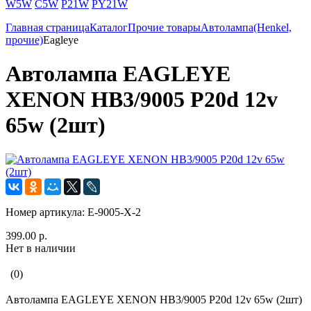
W5W
C5W
P21W
PY21W
Главная страница
Каталог
Прочие товары
Автолампа(Henkel,
прочие)
Eagleye
Автолампа EAGLEYE
XENON HB3/9005 P20d 12v
65w (2шт)
Номер артикула:
E-9005-X-2
399.00 р.
Нет в наличии
(0)
Автолампа EAGLEYE XENON HB3/9005 P20d 12v 65w (2шт)