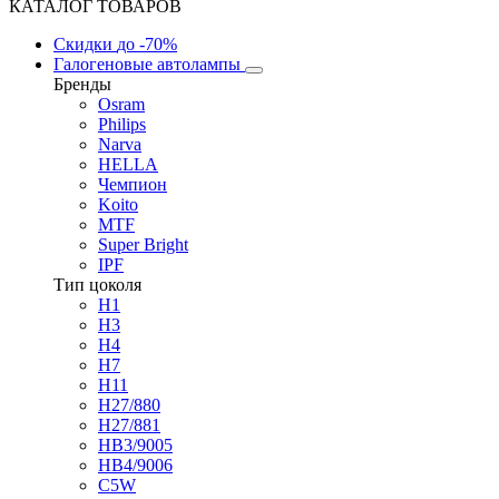
КАТАЛОГ ТОВАРОВ
Скидки
до -70%
Галогеновые автолампы
Бренды
Osram
Philips
Narva
HELLA
Чемпион
Koito
MTF
Super Bright
IPF
Тип цоколя
H1
H3
H4
H7
H11
H27/880
H27/881
HB3/9005
HB4/9006
C5W