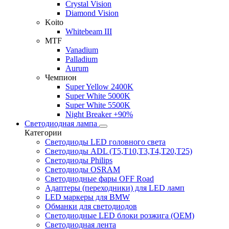
Crystal Vision
Diamond Vision
Koito
Whitebeam III
MTF
Vanadium
Palladium
Aurum
Чемпион
Super Yellow 2400K
Super White 5000K
Super White 5500K
Night Breaker +90%
Светодиодная лампа
Категории
Светодиоды LED головного света
Светодиоды ADL (T5,T10,T3,T4,T20,T25)
Светодиоды Philips
Светодиоды OSRAM
Светодиодные фары OFF Road
Адаптеры (переходники) для LED ламп
LED маркеры для BMW
Обманки для светодиодов
Светодиодные LED блоки розжига (OEM)
Светодиодная лента