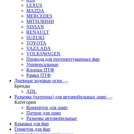
LEXUS
MAZDA
MERCEDES
MITSUBISHI
NISSAN
RENAULT
SUZUKI
TOYOTA
VAZ/LADA
VOLKSWAGEN
Провода для противотуманных фар
Универсальные
Кнопки ПТФ
Рамки ПТФ
Дневные ходовые огни
Бренды
ADL
Разъемы (патроны) для автомобильных ламп
Категории
Конвертор для ламп
Патрон для ламп
Разъемы автомобильные
Крышки для фар
Герметик для фар