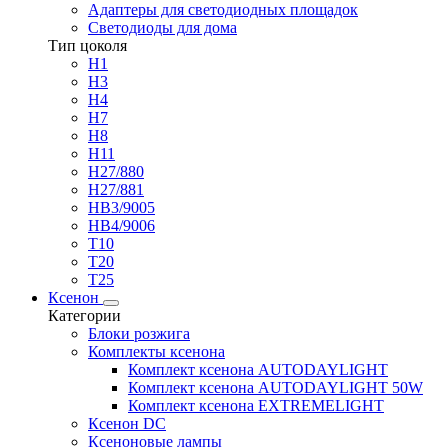
Адаптеры для светодиодных площадок
Светодиоды для дома
Тип цоколя
H1
H3
H4
H7
H8
H11
H27/880
H27/881
HB3/9005
HB4/9006
T10
T20
T25
Ксенон
Категории
Блоки розжига
Комплекты ксенона
Комплект ксенона AUTODAYLIGHT
Комплект ксенона AUTODAYLIGHT 50W
Комплект ксенона EXTREMELIGHT
Ксенон DC
Ксеноновые лампы