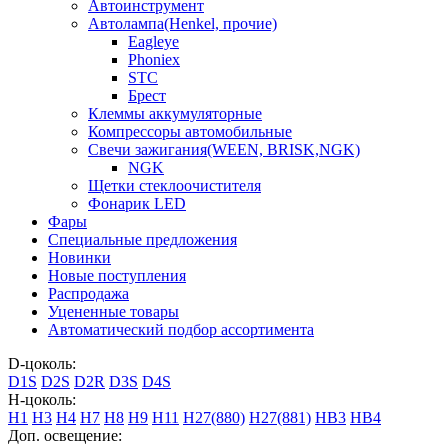
Автоинструмент
Автолампа(Henkel, прочие)
Eagleye
Phoniex
STC
Брест
Клеммы аккумуляторные
Компрессоры автомобильные
Свечи зажигания(WEEN, BRISK,NGK)
NGK
Щетки стеклоочистителя
Фонарик LED
Фары
Специальные предложения
Новинки
Новые поступления
Распродажа
Уцененные товары
Автоматический подбор ассортимента
D-цоколь:
D1S
D2S
D2R
D3S
D4S
H-цоколь:
H1
H3
H4
H7
H8
H9
H11
H27(880)
H27(881)
HB3
HB4
Доп. освещение: