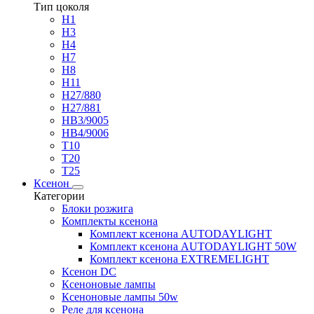
Тип цоколя
H1
H3
H4
H7
H8
H11
H27/880
H27/881
HB3/9005
HB4/9006
T10
T20
T25
Ксенон
Категории
Блоки розжига
Комплекты ксенона
Комплект ксенона AUTODAYLIGHT
Комплект ксенона AUTODAYLIGHT 50W
Комплект ксенона EXTREMELIGHT
Ксенон DC
Ксеноновые лампы
Ксеноновые лампы 50w
Реле для ксенона