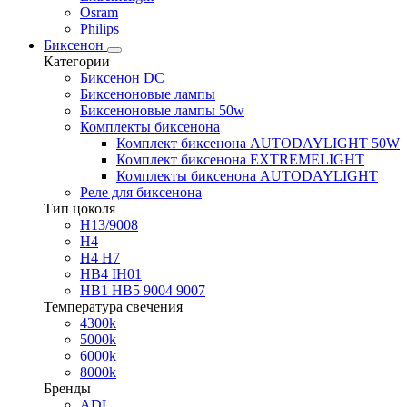
Osram
Philips
Биксенон
Категории
Биксенон DC
Биксеноновые лампы
Биксеноновые лампы 50w
Комплекты биксенона
Комплект биксенона AUTODAYLIGHT 50W
Комплект биксенона EXTREMELIGHT
Комплекты биксенона AUTODAYLIGHT
Реле для биксенона
Тип цоколя
H13/9008
H4
H4 H7
HB4 IH01
HB1 HB5 9004 9007
Температура свечения
4300k
5000k
6000k
8000k
Бренды
ADL