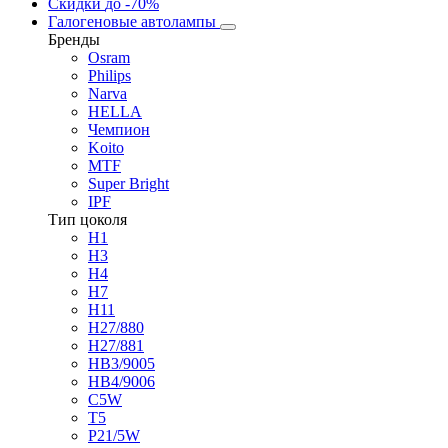
Скидки
до -70%
Галогеновые автолампы
Бренды
Osram
Philips
Narva
HELLA
Чемпион
Koito
MTF
Super Bright
IPF
Тип цоколя
H1
H3
H4
H7
H11
H27/880
H27/881
HB3/9005
HB4/9006
C5W
T5
P21/5W