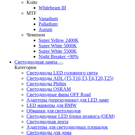
Koito
Whitebeam III
MTF
Vanadium
Palladium
Aurum
Чемпион
Super Yellow 2400K
Super White 5000K
Super White 5500K
Night Breaker +90%
Светодиодная лампа
Категории
Светодиоды LED головного света
Светодиоды ADL (T5,T10,T3,T4,T20,T25)
Светодиоды Philips
Светодиоды OSRAM
Светодиодные фары OFF Road
Адаптеры (переходники) для LED ламп
LED маркеры для BMW
Обманки для светодиодов
Светодиодные LED блоки розжига (OEM)
Светодиодная лента
Адаптеры для светодиодных площадок
Светодиоды для дома