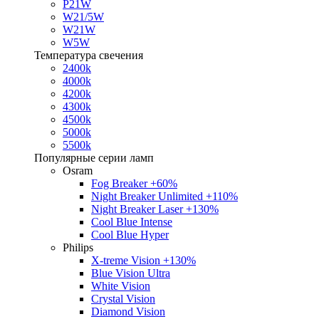
P21W
W21/5W
W21W
W5W
Температура свечения
2400k
4000k
4200k
4300k
4500k
5000k
5500k
Популярные серии ламп
Osram
Fog Breaker +60%
Night Breaker Unlimited +110%
Night Breaker Laser +130%
Cool Blue Intense
Cool Blue Hyper
Philips
X-treme Vision +130%
Blue Vision Ultra
White Vision
Crystal Vision
Diamond Vision