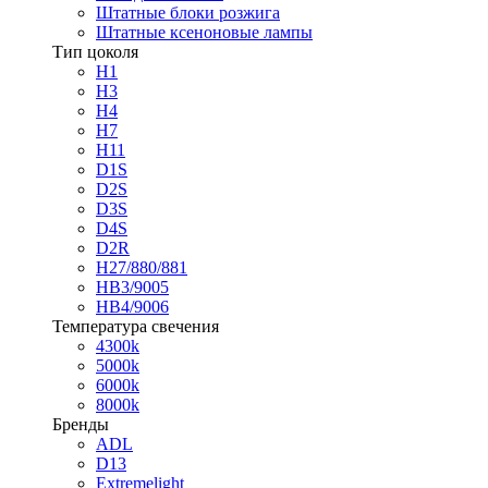
Штатные блоки розжига
Штатные ксеноновые лампы
Тип цоколя
H1
H3
H4
H7
H11
D1S
D2S
D3S
D4S
D2R
H27/880/881
HB3/9005
HB4/9006
Температура свечения
4300k
5000k
6000k
8000k
Бренды
ADL
D13
Extremelight