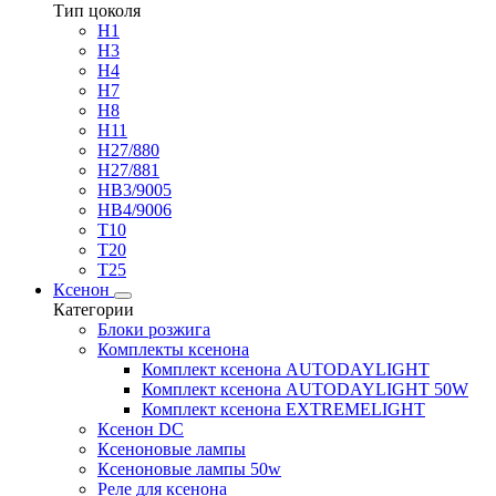
Тип цоколя
H1
H3
H4
H7
H8
H11
H27/880
H27/881
HB3/9005
HB4/9006
T10
T20
T25
Ксенон
Категории
Блоки розжига
Комплекты ксенона
Комплект ксенона AUTODAYLIGHT
Комплект ксенона AUTODAYLIGHT 50W
Комплект ксенона EXTREMELIGHT
Ксенон DC
Ксеноновые лампы
Ксеноновые лампы 50w
Реле для ксенона