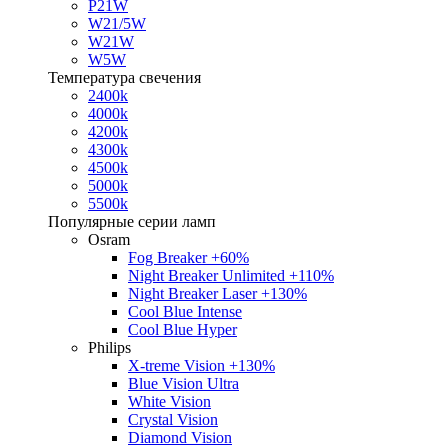
P21W
W21/5W
W21W
W5W
Температура свечения
2400k
4000k
4200k
4300k
4500k
5000k
5500k
Популярные серии ламп
Osram
Fog Breaker +60%
Night Breaker Unlimited +110%
Night Breaker Laser +130%
Cool Blue Intense
Cool Blue Hyper
Philips
X-treme Vision +130%
Blue Vision Ultra
White Vision
Crystal Vision
Diamond Vision