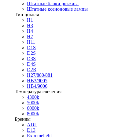
Штатные блоки розжига
Штатные ксеноновые лампы
Тип цоколя
H1
H3
H4
H7
H11
D1S
D2S
D3S
D4S
D2R
H27/880/881
HB3/9005
HB4/9006
Температура свечения
4300k
5000k
6000k
8000k
Бренды
ADL
D13
Extremelight