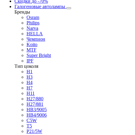
Скидки
до -70%
Галогеновые автолампы
Бренды
Osram
Philips
Narva
HELLA
Чемпион
Koito
MTF
Super Bright
IPF
Тип цоколя
H1
H3
H4
H7
H11
H27/880
H27/881
HB3/9005
HB4/9006
C5W
T5
P21/5W