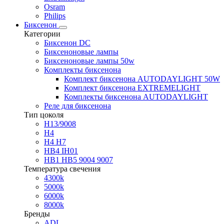
Osram
Philips
Биксенон
Категории
Биксенон DC
Биксеноновые лампы
Биксеноновые лампы 50w
Комплекты биксенона
Комплект биксенона AUTODAYLIGHT 50W
Комплект биксенона EXTREMELIGHT
Комплекты биксенона AUTODAYLIGHT
Реле для биксенона
Тип цоколя
H13/9008
H4
H4 H7
HB4 IH01
HB1 HB5 9004 9007
Температура свечения
4300k
5000k
6000k
8000k
Бренды
ADL