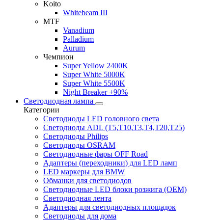
Koito
Whitebeam III
MTF
Vanadium
Palladium
Aurum
Чемпион
Super Yellow 2400K
Super White 5000K
Super White 5500K
Night Breaker +90%
Светодиодная лампа
Категории
Светодиоды LED головного света
Светодиоды ADL (T5,T10,T3,T4,T20,T25)
Светодиоды Philips
Светодиоды OSRAM
Светодиодные фары OFF Road
Адаптеры (переходники) для LED ламп
LED маркеры для BMW
Обманки для светодиодов
Светодиодные LED блоки розжига (OEM)
Светодиодная лента
Адаптеры для светодиодных площадок
Светодиоды для дома