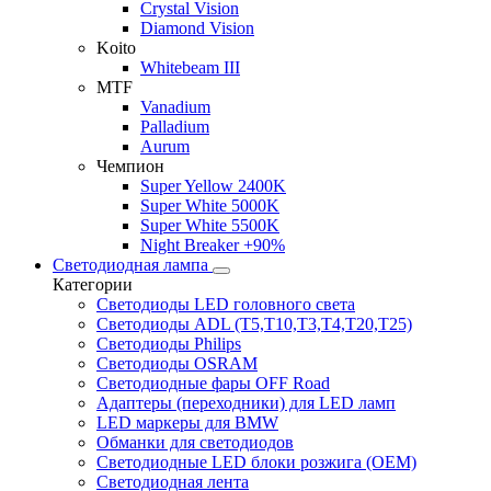
Crystal Vision
Diamond Vision
Koito
Whitebeam III
MTF
Vanadium
Palladium
Aurum
Чемпион
Super Yellow 2400K
Super White 5000K
Super White 5500K
Night Breaker +90%
Светодиодная лампа
Категории
Светодиоды LED головного света
Светодиоды ADL (T5,T10,T3,T4,T20,T25)
Светодиоды Philips
Светодиоды OSRAM
Светодиодные фары OFF Road
Адаптеры (переходники) для LED ламп
LED маркеры для BMW
Обманки для светодиодов
Светодиодные LED блоки розжига (OEM)
Светодиодная лента