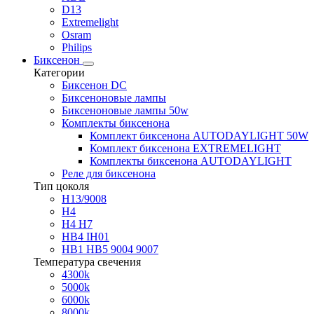
D13
Extremelight
Osram
Philips
Биксенон
Категории
Биксенон DC
Биксеноновые лампы
Биксеноновые лампы 50w
Комплекты биксенона
Комплект биксенона AUTODAYLIGHT 50W
Комплект биксенона EXTREMELIGHT
Комплекты биксенона AUTODAYLIGHT
Реле для биксенона
Тип цоколя
H13/9008
H4
H4 H7
HB4 IH01
HB1 HB5 9004 9007
Температура свечения
4300k
5000k
6000k
8000k