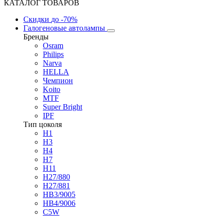
КАТАЛОГ ТОВАРОВ
Скидки
до -70%
Галогеновые автолампы
Бренды
Osram
Philips
Narva
HELLA
Чемпион
Koito
MTF
Super Bright
IPF
Тип цоколя
H1
H3
H4
H7
H11
H27/880
H27/881
HB3/9005
HB4/9006
C5W