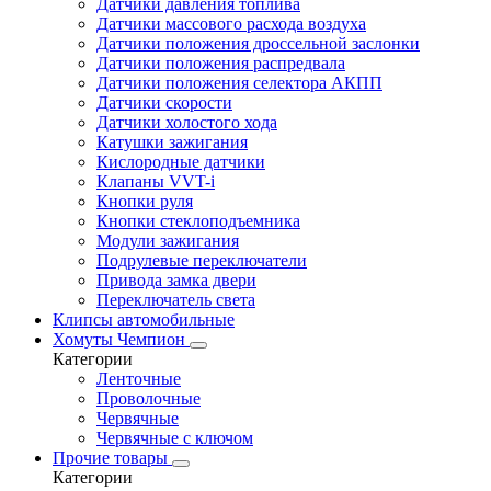
Датчики давления топлива
Датчики массового расхода воздуха
Датчики положения дроссельной заслонки
Датчики положения распредвала
Датчики положения селектора АКПП
Датчики скорости
Датчики холостого хода
Катушки зажигания
Кислородные датчики
Клапаны VVT-i
Кнопки руля
Кнопки стеклоподъемника
Модули зажигания
Подрулевые переключатели
Привода замка двери
Переключатель света
Клипсы автомобильные
Хомуты Чемпион
Категории
Ленточные
Проволочные
Червячные
Червячные с ключом
Прочие товары
Категории