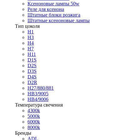
Ксеноновые лампы 50w
Реле для ксенона
Штатные блоки розжига
Штатные ксеноновые лампы
Тип цоколя
H1
H3
H4
H7
H11
D1S
D2S
D3S
D4S
D2R
H27/880/881
HB3/9005
HB4/9006
Температура свечения
4300k
5000k
6000k
8000k
Бренды
ADL