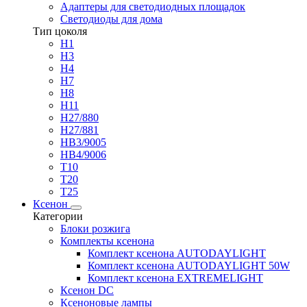
Адаптеры для светодиодных площадок
Светодиоды для дома
Тип цоколя
H1
H3
H4
H7
H8
H11
H27/880
H27/881
HB3/9005
HB4/9006
T10
T20
T25
Ксенон
Категории
Блоки розжига
Комплекты ксенона
Комплект ксенона AUTODAYLIGHT
Комплект ксенона AUTODAYLIGHT 50W
Комплект ксенона EXTREMELIGHT
Ксенон DC
Ксеноновые лампы