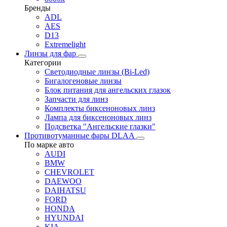
Бренды
ADL
AES
D13
Extremelight
Линзы для фар
Категории
Светодиодные линзы (Bi-Led)
Бигалогеновые линзы
Блок питания для ангельских глазок
Запчасти для линз
Комплекты биксеноновых линз
Лампа для биксеноновых линз
Подсветка "Ангельские глазки"
Противотуманные фары DLAA
По марке авто
AUDI
BMW
CHEVROLET
DAEWOO
DAIHATSU
FORD
HONDA
HYUNDAI
KIA