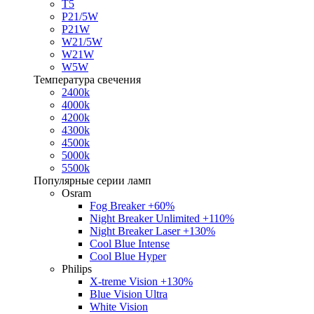
T5
P21/5W
P21W
W21/5W
W21W
W5W
Температура свечения
2400k
4000k
4200k
4300k
4500k
5000k
5500k
Популярные серии ламп
Osram
Fog Breaker +60%
Night Breaker Unlimited +110%
Night Breaker Laser +130%
Cool Blue Intense
Cool Blue Hyper
Philips
X-treme Vision +130%
Blue Vision Ultra
White Vision