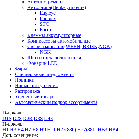
Автоинструмент
Автолампа(Henkel, прочие)
Eagleye
Phoniex
STC
Брест
Клеммы аккумуляторные
Компрессоры автомобильные
Свечи зажигания(WEEN, BRISK,NGK)
NGK
Щетки стеклоочистителя
Фонарик LED
Фары
Специальные предложения
Новинки
Новые поступления
Распродажа
Уцененные товары
Автоматический подбор ассортимента
D-цоколь:
D1S
D2S
D2R
D3S
D4S
H-цоколь:
H1
H3
H4
H7
H8
H9
H11
H27(880)
H27(881)
HB3
HB4
Доп. освещение: