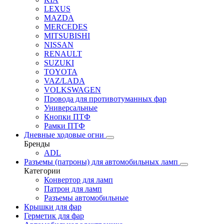
LEXUS
MAZDA
MERCEDES
MITSUBISHI
NISSAN
RENAULT
SUZUKI
TOYOTA
VAZ/LADA
VOLKSWAGEN
Провода для противотуманных фар
Универсальные
Кнопки ПТФ
Рамки ПТФ
Дневные ходовые огни
Бренды
ADL
Разъемы (патроны) для автомобильных ламп
Категории
Конвертор для ламп
Патрон для ламп
Разъемы автомобильные
Крышки для фар
Герметик для фар