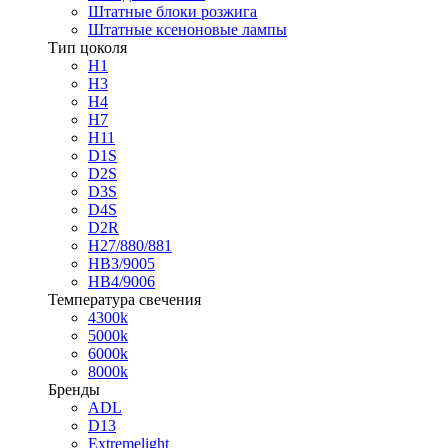
Штатные блоки розжига
Штатные ксеноновые лампы
Тип цоколя
H1
H3
H4
H7
H11
D1S
D2S
D3S
D4S
D2R
H27/880/881
HB3/9005
HB4/9006
Температура свечения
4300k
5000k
6000k
8000k
Бренды
ADL
D13
Extremelight