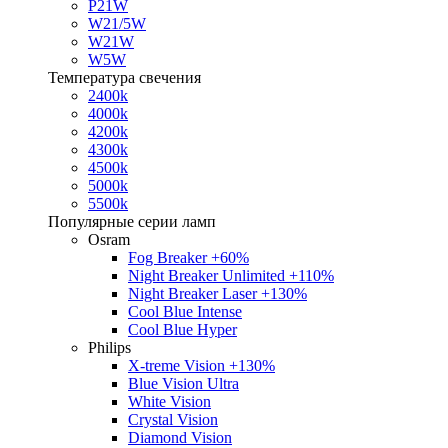
P21W
W21/5W
W21W
W5W
Температура свечения
2400k
4000k
4200k
4300k
4500k
5000k
5500k
Популярные серии ламп
Osram
Fog Breaker +60%
Night Breaker Unlimited +110%
Night Breaker Laser +130%
Cool Blue Intense
Cool Blue Hyper
Philips
X-treme Vision +130%
Blue Vision Ultra
White Vision
Crystal Vision
Diamond Vision