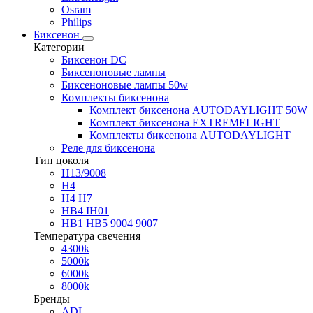
Osram
Philips
Биксенон
Категории
Биксенон DC
Биксеноновые лампы
Биксеноновые лампы 50w
Комплекты биксенона
Комплект биксенона AUTODAYLIGHT 50W
Комплект биксенона EXTREMELIGHT
Комплекты биксенона AUTODAYLIGHT
Реле для биксенона
Тип цоколя
H13/9008
H4
H4 H7
HB4 IH01
HB1 HB5 9004 9007
Температура свечения
4300k
5000k
6000k
8000k
Бренды
ADL