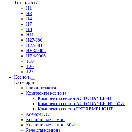
Тип цоколя
H1
H3
H4
H7
H8
H11
H27/880
H27/881
HB3/9005
HB4/9006
T10
T20
T25
Ксенон
Категории
Блоки розжига
Комплекты ксенона
Комплект ксенона AUTODAYLIGHT
Комплект ксенона AUTODAYLIGHT 50W
Комплект ксенона EXTREMELIGHT
Ксенон DC
Ксеноновые лампы
Ксеноновые лампы 50w
Реле для ксенона