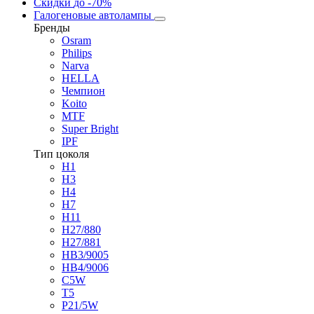
Скидки
до -70%
Галогеновые автолампы
Бренды
Osram
Philips
Narva
HELLA
Чемпион
Koito
MTF
Super Bright
IPF
Тип цоколя
H1
H3
H4
H7
H11
H27/880
H27/881
HB3/9005
HB4/9006
C5W
T5
P21/5W