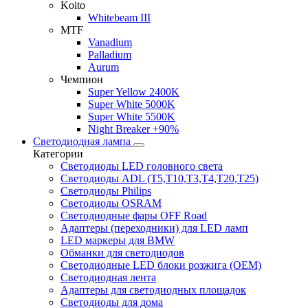
Koito
Whitebeam III
MTF
Vanadium
Palladium
Aurum
Чемпион
Super Yellow 2400K
Super White 5000K
Super White 5500K
Night Breaker +90%
Светодиодная лампа
Категории
Светодиоды LED головного света
Светодиоды ADL (T5,T10,T3,T4,T20,T25)
Светодиоды Philips
Светодиоды OSRAM
Светодиодные фары OFF Road
Адаптеры (переходники) для LED ламп
LED маркеры для BMW
Обманки для светодиодов
Светодиодные LED блоки розжига (OEM)
Светодиодная лента
Адаптеры для светодиодных площадок
Светодиоды для дома