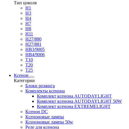
Тип цоколя
H1
H3
H4
H7
H8
H11
H27/880
H27/881
HB3/9005
HB4/9006
T10
T20
T25
Ксенон
Категории
Блоки розжига
Комплекты ксенона
Комплект ксенона AUTODAYLIGHT
Комплект ксенона AUTODAYLIGHT 50W
Комплект ксенона EXTREMELIGHT
Ксенон DC
Ксеноновые лампы
Ксеноновые лампы 50w
Реле для ксенона