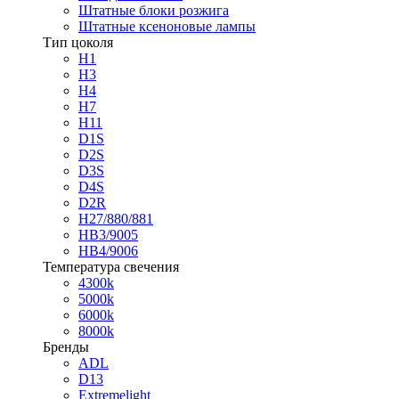
Штатные блоки розжига
Штатные ксеноновые лампы
Тип цоколя
H1
H3
H4
H7
H11
D1S
D2S
D3S
D4S
D2R
H27/880/881
HB3/9005
HB4/9006
Температура свечения
4300k
5000k
6000k
8000k
Бренды
ADL
D13
Extremelight