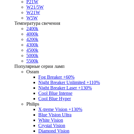
P21W
W21/5W
W21W
W5W
Температура свечения
2400k
4000k
4200k
4300k
4500k
5000k
5500k
Популярные серии ламп
Osram
Fog Breaker +60%
Night Breaker Unlimited +110%
Night Breaker Laser +130%
Cool Blue Intense
Cool Blue Hyper
Philips
X-treme Vision +130%
Blue Vision Ultra
White Vision
Crystal Vision
Diamond Vision