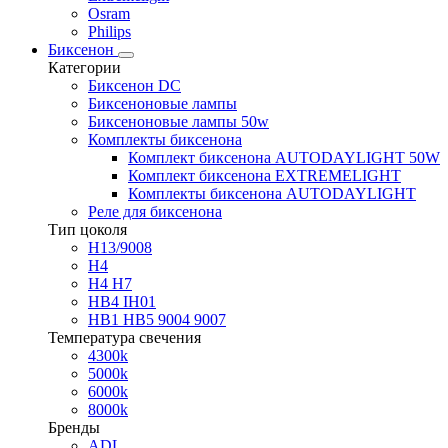
Osram
Philips
Биксенон
Категории
Биксенон DC
Биксеноновые лампы
Биксеноновые лампы 50w
Комплекты биксенона
Комплект биксенона AUTODAYLIGHT 50W
Комплект биксенона EXTREMELIGHT
Комплекты биксенона AUTODAYLIGHT
Реле для биксенона
Тип цоколя
H13/9008
H4
H4 H7
HB4 IH01
HB1 HB5 9004 9007
Температура свечения
4300k
5000k
6000k
8000k
Бренды
ADL