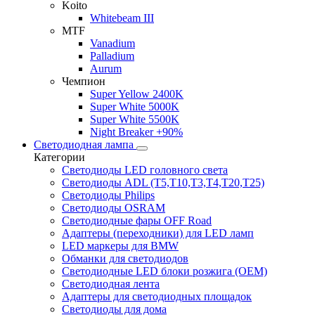
Koito
Whitebeam III
MTF
Vanadium
Palladium
Aurum
Чемпион
Super Yellow 2400K
Super White 5000K
Super White 5500K
Night Breaker +90%
Светодиодная лампа
Категории
Светодиоды LED головного света
Светодиоды ADL (T5,T10,T3,T4,T20,T25)
Светодиоды Philips
Светодиоды OSRAM
Светодиодные фары OFF Road
Адаптеры (переходники) для LED ламп
LED маркеры для BMW
Обманки для светодиодов
Светодиодные LED блоки розжига (OEM)
Светодиодная лента
Адаптеры для светодиодных площадок
Светодиоды для дома