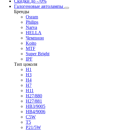
Скидки
до -70%
Галогеновые автолампы
Бренды
Osram
Philips
Narva
HELLA
Чемпион
Koito
MTF
Super Bright
IPF
Тип цоколя
H1
H3
H4
H7
H11
H27/880
H27/881
HB3/9005
HB4/9006
C5W
T5
P21/5W