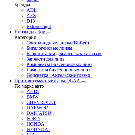
Бренды
ADL
AES
D13
Extremelight
Линзы для фар
Категории
Светодиодные линзы (Bi-Led)
Бигалогеновые линзы
Блок питания для ангельских глазок
Запчасти для линз
Комплекты биксеноновых линз
Лампа для биксеноновых линз
Подсветка "Ангельские глазки"
Противотуманные фары DLAA
По марке авто
AUDI
BMW
CHEVROLET
DAEWOO
DAIHATSU
FORD
HONDA
HYUNDAI
KIA