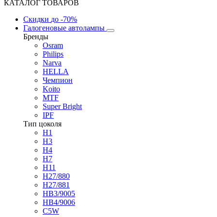
КАТАЛОГ ТОВАРОВ
Скидки
до -70%
Галогеновые автолампы
Бренды
Osram
Philips
Narva
HELLA
Чемпион
Koito
MTF
Super Bright
IPF
Тип цоколя
H1
H3
H4
H7
H11
H27/880
H27/881
HB3/9005
HB4/9006
C5W