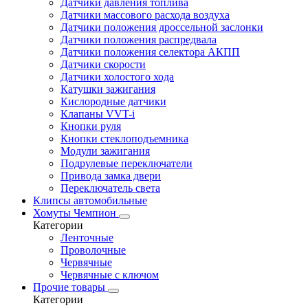
Датчики давления топлива
Датчики массового расхода воздуха
Датчики положения дроссельной заслонки
Датчики положения распредвала
Датчики положения селектора АКПП
Датчики скорости
Датчики холостого хода
Катушки зажигания
Кислородные датчики
Клапаны VVT-i
Кнопки руля
Кнопки стеклоподъемника
Модули зажигания
Подрулевые переключатели
Привода замка двери
Переключатель света
Клипсы автомобильные
Хомуты Чемпион
Категории
Ленточные
Проволочные
Червячные
Червячные с ключом
Прочие товары
Категории