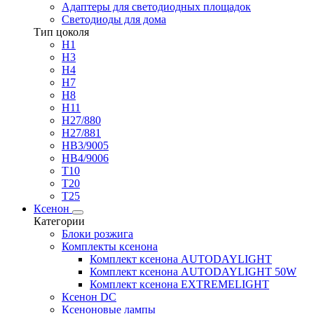
Адаптеры для светодиодных площадок
Светодиоды для дома
Тип цоколя
H1
H3
H4
H7
H8
H11
H27/880
H27/881
HB3/9005
HB4/9006
T10
T20
T25
Ксенон
Категории
Блоки розжига
Комплекты ксенона
Комплект ксенона AUTODAYLIGHT
Комплект ксенона AUTODAYLIGHT 50W
Комплект ксенона EXTREMELIGHT
Ксенон DC
Ксеноновые лампы