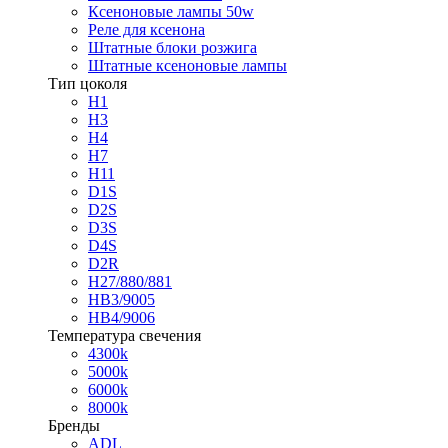
Ксеноновые лампы 50w
Реле для ксенона
Штатные блоки розжига
Штатные ксеноновые лампы
Тип цоколя
H1
H3
H4
H7
H11
D1S
D2S
D3S
D4S
D2R
H27/880/881
HB3/9005
HB4/9006
Температура свечения
4300k
5000k
6000k
8000k
Бренды
ADL