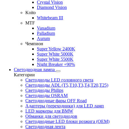
Crystal Vision
Diamond Vision
Koito
Whitebeam III
MTF
Vanadium
Palladium
Aurum
Чемпион
Super Yellow 2400K
Super White 5000K
Super White 5500K
Night Breaker +90%
Светодиодная лампа
Категории
Светодиоды LED головного света
Светодиоды ADL (T5,T10,T3,T4,T20,T25)
Светодиоды Philips
Светодиоды OSRAM
Светодиодные фары OFF Road
Адаптеры (переходники) для LED ламп
LED маркеры для BMW
Обманки для светодиодов
Светодиодные LED блоки розжига (OEM)
Светодиодная лента