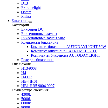
D13
Extremelight
Osram
Philips
Биксенон
Категории
Биксенон DC
Биксеноновые лампы
Биксеноновые лампы 50w
Комплекты биксенона
Комплект биксенона AUTODAYLIGHT 50W
Комплект биксенона EXTREMELIGHT
Комплекты биксенона AUTODAYLIGHT
Реле для биксенона
Тип цоколя
H13/9008
H4
H4 H7
HB4 IH01
HB1 HB5 9004 9007
Температура свечения
4300k
5000k
6000k
8000k