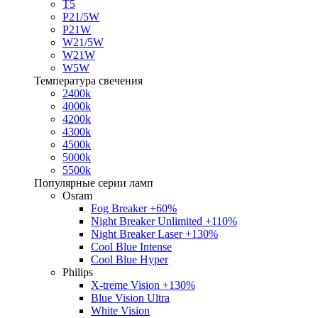
T5
P21/5W
P21W
W21/5W
W21W
W5W
Температура свечения
2400k
4000k
4200k
4300k
4500k
5000k
5500k
Популярные серии ламп
Osram
Fog Breaker +60%
Night Breaker Unlimited +110%
Night Breaker Laser +130%
Cool Blue Intense
Cool Blue Hyper
Philips
X-treme Vision +130%
Blue Vision Ultra
White Vision