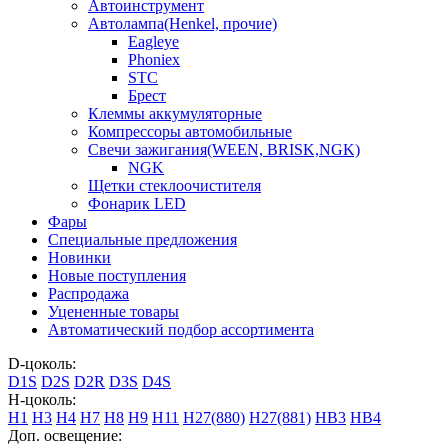
Автоинструмент
Автолампа(Henkel, прочие)
Eagleye
Phoniex
STC
Брест
Клеммы аккумуляторные
Компрессоры автомобильные
Свечи зажигания(WEEN, BRISK,NGK)
NGK
Щетки стеклоочистителя
Фонарик LED
Фары
Специальные предложения
Новинки
Новые поступления
Распродажа
Уцененные товары
Автоматический подбор ассортимента
D-цоколь:
D1S
D2S
D2R
D3S
D4S
H-цоколь:
H1
H3
H4
H7
H8
H9
H11
H27(880)
H27(881)
HB3
HB4
Доп. освещение: