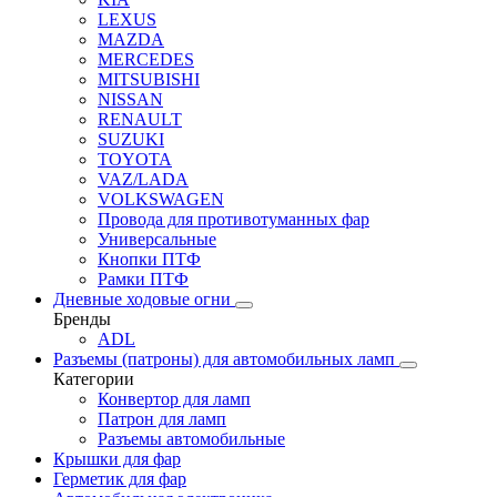
LEXUS
MAZDA
MERCEDES
MITSUBISHI
NISSAN
RENAULT
SUZUKI
TOYOTA
VAZ/LADA
VOLKSWAGEN
Провода для противотуманных фар
Универсальные
Кнопки ПТФ
Рамки ПТФ
Дневные ходовые огни
Бренды
ADL
Разъемы (патроны) для автомобильных ламп
Категории
Конвертор для ламп
Патрон для ламп
Разъемы автомобильные
Крышки для фар
Герметик для фар