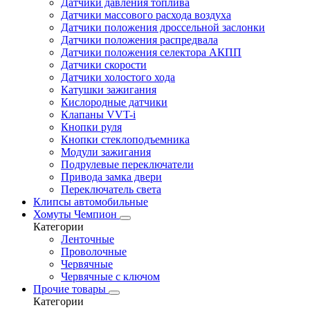
Датчики давления топлива
Датчики массового расхода воздуха
Датчики положения дроссельной заслонки
Датчики положения распредвала
Датчики положения селектора АКПП
Датчики скорости
Датчики холостого хода
Катушки зажигания
Кислородные датчики
Клапаны VVT-i
Кнопки руля
Кнопки стеклоподъемника
Модули зажигания
Подрулевые переключатели
Привода замка двери
Переключатель света
Клипсы автомобильные
Хомуты Чемпион
Категории
Ленточные
Проволочные
Червячные
Червячные с ключом
Прочие товары
Категории