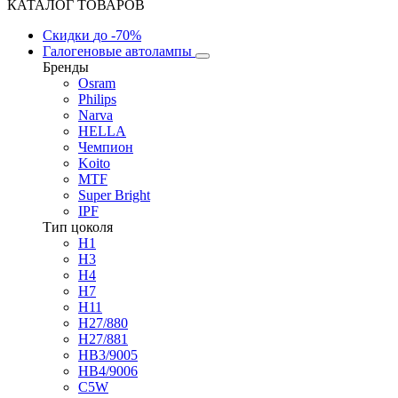
КАТАЛОГ ТОВАРОВ
Скидки
до -70%
Галогеновые автолампы
Бренды
Osram
Philips
Narva
HELLA
Чемпион
Koito
MTF
Super Bright
IPF
Тип цоколя
H1
H3
H4
H7
H11
H27/880
H27/881
HB3/9005
HB4/9006
C5W