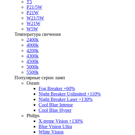
T5
P21/5W
P21W
W21/5W
W21W
W5W
Температура свечения
2400k
4000k
4200k
4300k
4500k
5000k
5500k
Популярные серии ламп
Osram
Fog Breaker +60%
Night Breaker Unlimited +110%
Night Breaker Laser +130%
Cool Blue Intense
Cool Blue Hyper
Philips
X-treme Vision +130%
Blue Vision Ultra
White Vision