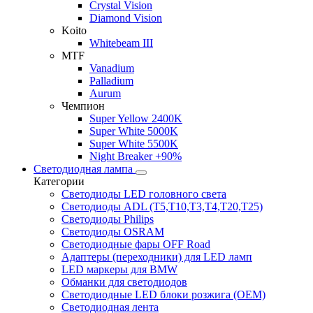
Crystal Vision
Diamond Vision
Koito
Whitebeam III
MTF
Vanadium
Palladium
Aurum
Чемпион
Super Yellow 2400K
Super White 5000K
Super White 5500K
Night Breaker +90%
Светодиодная лампа
Категории
Светодиоды LED головного света
Светодиоды ADL (T5,T10,T3,T4,T20,T25)
Светодиоды Philips
Светодиоды OSRAM
Светодиодные фары OFF Road
Адаптеры (переходники) для LED ламп
LED маркеры для BMW
Обманки для светодиодов
Светодиодные LED блоки розжига (OEM)
Светодиодная лента