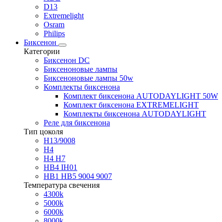
D13
Extremelight
Osram
Philips
Биксенон
Категории
Биксенон DC
Биксеноновые лампы
Биксеноновые лампы 50w
Комплекты биксенона
Комплект биксенона AUTODAYLIGHT 50W
Комплект биксенона EXTREMELIGHT
Комплекты биксенона AUTODAYLIGHT
Реле для биксенона
Тип цоколя
H13/9008
H4
H4 H7
HB4 IH01
HB1 HB5 9004 9007
Температура свечения
4300k
5000k
6000k
8000k