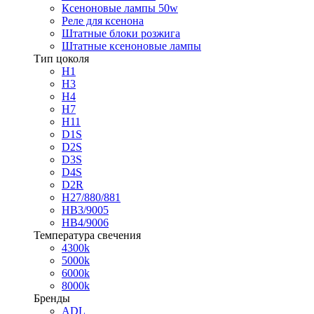
Ксеноновые лампы 50w
Реле для ксенона
Штатные блоки розжига
Штатные ксеноновые лампы
Тип цоколя
H1
H3
H4
H7
H11
D1S
D2S
D3S
D4S
D2R
H27/880/881
HB3/9005
HB4/9006
Температура свечения
4300k
5000k
6000k
8000k
Бренды
ADL