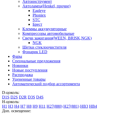
Автоинструмент
Автолампа(Henkel, прочие)
Eagleye
Phoniex
STC
Брест
Клеммы аккумуляторные
Компрессоры автомобильные
Свечи зажигания(WEEN, BRISK,NGK)
NGK
Щетки стеклоочистителя
Фонарик LED
Фары
Специальные предложения
Новинки
Новые поступления
Распродажа
Уцененные товары
Автоматический подбор ассортимента
D-цоколь:
D1S
D2S
D2R
D3S
D4S
H-цоколь:
H1
H3
H4
H7
H8
H9
H11
H27(880)
H27(881)
HB3
HB4
Доп. освещение: