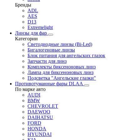
Бренды
ADL
AES
D13
Extremelight
Линзы для фар
Категории
Светодиодные линзы (Bi-Led)
Бигалогеновые линзы
Блок питания для ангельских глазок
Запчасти для линз
Комплекты биксеноновых линз
Лампа для биксеноновых линз
Подсветка "Ангельские глазки"
Противотуманные фары DLAA
По марке авто
AUDI
BMW
CHEVROLET
DAEWOO
DAIHATSU
FORD
HONDA
HYUNDAI
KIA