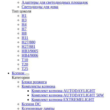
Адаптеры для светодиодных площадок
Светодиоды для дома
Тип цоколя
H1
H3
H4
H7
H8
H11
H27/880
H27/881
HB3/9005
HB4/9006
T10
T20
T25
Ксенон
Категории
Блоки розжига
Комплекты ксенона
Комплект ксенона AUTODAYLIGHT
Комплект ксенона AUTODAYLIGHT 50W
Комплект ксенона EXTREMELIGHT
Ксенон DC
Ксеноновые лампы