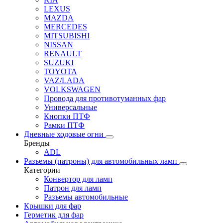
LEXUS
MAZDA
MERCEDES
MITSUBISHI
NISSAN
RENAULT
SUZUKI
TOYOTA
VAZ/LADA
VOLKSWAGEN
Провода для противотуманных фар
Универсальные
Кнопки ПТФ
Рамки ПТФ
Дневные ходовые огни
Бренды
ADL
Разъемы (патроны) для автомобильных ламп
Категории
Конвертор для ламп
Патрон для ламп
Разъемы автомобильные
Крышки для фар
Герметик для фар